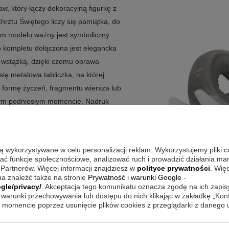
aw, który łączy dekoracyjną figurkę z
hrztu Świętego liczy się pamiątka, do
ym modelu ważny jest symboliczny
Do kompletu dołączona jest elegancka
ą wstążką, dzięki czemu oprawa
ię metalowa tabliczka, na której
formę życzeń, fragmentu wiersza lub
w tym podniosłym momencie. Nadruk
o pozwala uzyskać czytelny i estetyczny
są wykorzystywane w celu personalizacji reklam. Wykorzystujemy pliki 
wać funkcje społecznościowe, analizować ruch i prowadzić działania m
 Partnerów. Więcej informacji znajdziesz w
polityce prywatności
. Wię
 jasnym przekazem i dopracowaną
a znaleźć także na stronie
Prywatność i warunki Google
-
tywanym do ozdób i figurek
gle/privacy/
. Akceptacja tego komunikatu oznacza zgodę na ich zapi
warunki przechowywania lub dostępu do nich klikając w zakładkę „Kon
i ponadczasowo. Największą różnicę
momencie poprzez usunięcie plików cookies z przeglądarki z danego
a nadać upominkowi indywidualny sens