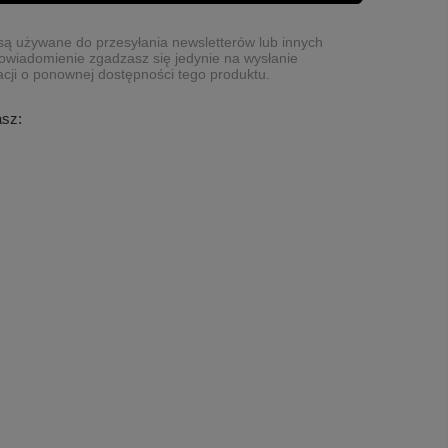
ą używane do przesyłania newsletterów lub innych
owiadomienie zgadzasz się jedynie na wysłanie
cji o ponownej dostępności tego produktu.
asz: