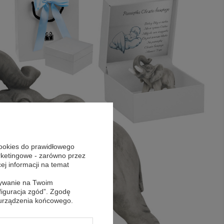
cookies do prawidłowego
arketingowe - zarówno przez
cej informacji na temat
sywanie na Twoim
figuracja zgód”. Zgodę
 urządzenia końcowego.