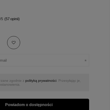
/5
(
57
opinii)
rzane zgodnie z
polityką prywatności
. Przesyłając je,
ostanowienia.
Powiadom o dostępności