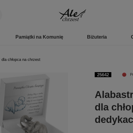
Pamiątki na Komunię
Biżuteria
 dla chłopca na chrzest
25642
P
Alabast
dla chło
dedykac