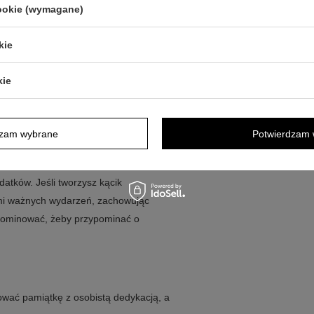
cookie (wymagane)
ny z myślą o Chrzcie Świętym
obrobyt
kie
wej tabliczce
a jako trwała i precyzyjna
kie
łe pudełko z niebieską wstążką
dzam wybrane
Potwierdzam 
łce, komodzie lub w miejscu, które
ć jej odrobinę przestrzeni, aby
atków. Jeśli tworzysz kącik
mi ważnych wydarzeń, zachowując
 dominować, żeby przypominać o
wać pamiątkę z osobistą dedykacją, a