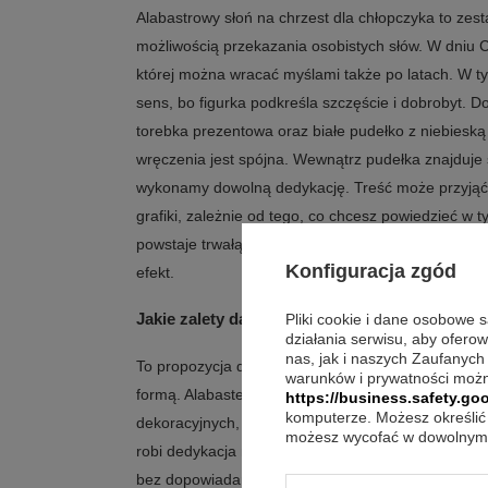
Alabastrowy słoń na chrzest dla chłopczyka to zest
możliwością przekazania osobistych słów. W dniu C
której można wracać myślami także po latach. W t
sens, bo figurka podkreśla szczęście i dobrobyt. 
torebka prezentowa oraz białe pudełko z niebiesk
wręczenia jest spójna. Wewnątrz pudełka znajduje s
wykonamy dowolną dedykację. Treść może przyjąć 
grafiki, zależnie od tego, co chcesz powiedzieć 
powstaje trwałą i precyzyjną techniką sublimacji, c
Konfiguracja zgód
efekt.
Jakie zalety daje słoń z alabastru na chrzest?
Pliki cookie i dane osobowe 
działania serwisu, aby ofero
nas, jak i naszych Zaufanych
To propozycja dla osób, które szukają prezentu z
warunków i prywatności możn
formą. Alabaster jest materiałem chętnie wykorzys
https://business.safety.goo
komputerze. Możesz określić 
dekoracyjnych, dlatego całość wygląda elegancko 
możesz wycofać w dowolnym 
robi dedykacja na metalowej tabliczce, bo pozwal
bez dopowiadania czegokolwiek na siłę.