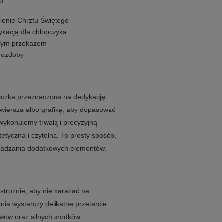
u.
ienie Chrztu Świętego
ykacją dla chłopczyka
źnym przekazem
i ozdoby
iczka przeznaczona na dedykację.
 wiersza albo grafikę, aby dopasować
 wykonujemy trwałą i precyzyjną
tetyczna i czytelna. To prosty sposób,
owadzania dodatkowych elementów.
strożnie, aby nie narażać na
a wystarczy delikatne przetarcie
iałów oraz silnych środków