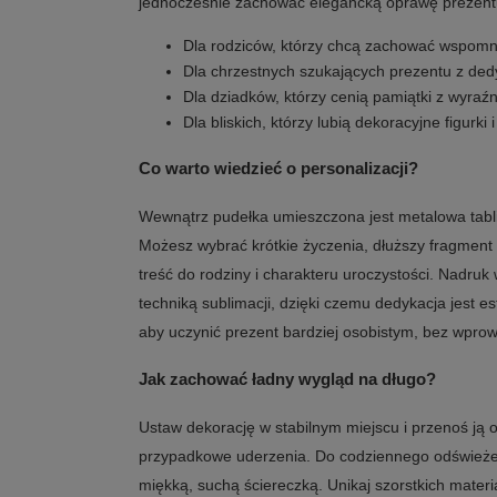
jednocześnie zachować elegancką oprawę prezent
Dla rodziców, którzy chcą zachować wspomn
Dla chrzestnych szukających prezentu z ded
Dla dziadków, którzy cenią pamiątki z wyra
Dla bliskich, którzy lubią dekoracyjne figurki 
Co warto wiedzieć o personalizacji?
Wewnątrz pudełka umieszczona jest metalowa tabl
Możesz wybrać krótkie życzenia, dłuższy fragment
treść do rodziny i charakteru uroczystości. Nadruk
techniką sublimacji, dzięki czemu dedykacja jest es
aby uczynić prezent bardziej osobistym, bez wpr
Jak zachować ładny wygląd na długo?
Ustaw dekorację w stabilnym miejscu i przenoś ją o
przypadkowe uderzenia. Do codziennego odświeżeni
miękką, suchą ściereczką. Unikaj szorstkich mater