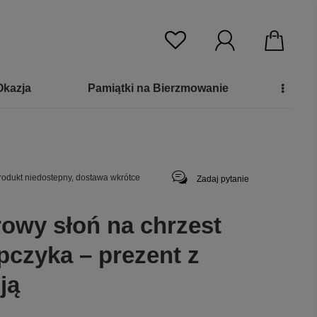
Okazja
Pamiątki na Bierzmowanie
rodukt niedostepny, dostawa wkrótce
Zadaj pytanie
rowy słoń na chrzest
pczyka – prezent z
ją