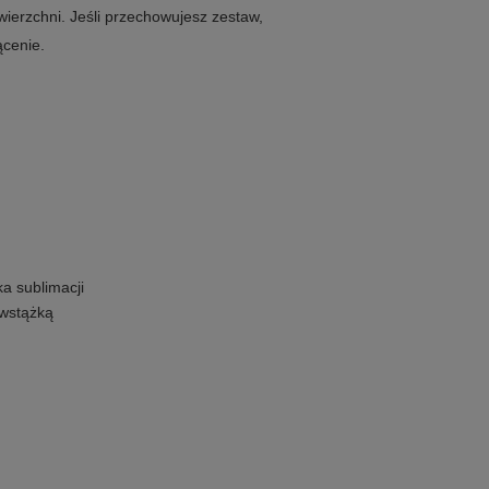
ierzchni. Jeśli przechowujesz zestaw,
ącenie.
ka sublimacji
 wstążką