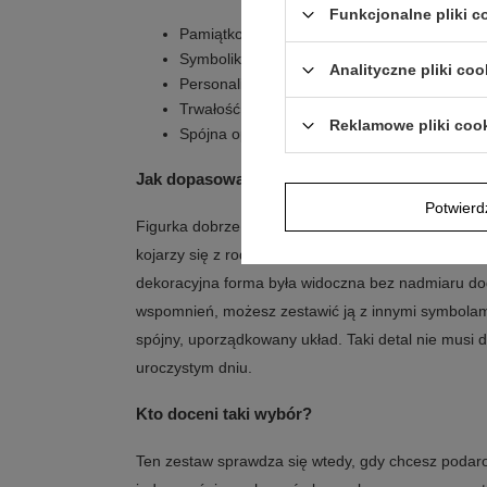
Funkcjonalne pliki 
Pamiątkowy charakter: upominek przygotowa
Symbolika: figurka symbolizuje szczęście i d
Analityczne pliki coo
Personalizacja: dowolna dedykacja na metalo
Trwałość nadruku: technika sublimacji opisan
Reklamowe pliki coo
Spójna oprawa: torebka prezentowa oraz bia
Jak dopasować do stylu wnętrza?
Potwier
Figurka dobrze wygląda jako spokojny akcent na pó
kojarzy się z rodzinnymi pamiątkami. Warto zostawi
dekoracyjna forma była widoczna bez nadmiaru dod
wspomnień, możesz zestawić ją z innymi symbola
spójny, uporządkowany układ. Taki detal nie musi
uroczystym dniu.
Kto doceni taki wybór?
Ten zestaw sprawdza się wtedy, gdy chcesz podaro