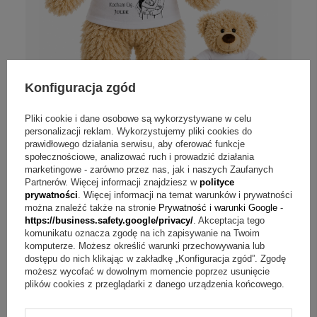
Konfiguracja zgód
Pliki cookie i dane osobowe są wykorzystywane w celu
personalizacji reklam. Wykorzystujemy pliki cookies do
prawidłowego działania serwisu, aby oferować funkcje
społecznościowe, analizować ruch i prowadzić działania
Miś pluszowy na Walentynki / Dziękuję że
marketingowe - zarówno przez nas, jak i naszych Zaufanych
jesteś / Personalizacja
Partnerów. Więcej informacji znajdziesz w
polityce
prywatności
. Więcej informacji na temat warunków i prywatności
można znaleźć także na stronie
Prywatność i warunki Google
-
Personalizuj
https://business.safety.google/privacy/
. Akceptacja tego
komunikatu oznacza zgodę na ich zapisywanie na Twoim
65,00 zł
komputerze. Możesz określić warunki przechowywania lub
dostępu do nich klikając w zakładkę „Konfiguracja zgód”. Zgodę
możesz wycofać w dowolnym momencie poprzez usunięcie
plików cookies z przeglądarki z danego urządzenia końcowego.