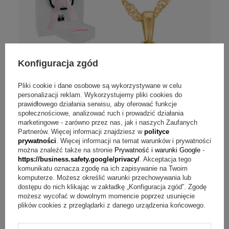
Konfiguracja zgód
Pliki cookie i dane osobowe są wykorzystywane w celu
personalizacji reklam. Wykorzystujemy pliki cookies do
prawidłowego działania serwisu, aby oferować funkcje
społecznościowe, analizować ruch i prowadzić działania
marketingowe - zarówno przez nas, jak i naszych Zaufanych
Partnerów. Więcej informacji znajdziesz w
polityce
prywatności
. Więcej informacji na temat warunków i prywatności
można znaleźć także na stronie
Prywatność i warunki Google
-
https://business.safety.google/privacy/
. Akceptacja tego
komunikatu oznacza zgodę na ich zapisywanie na Twoim
komputerze. Możesz określić warunki przechowywania lub
NASZ BESTSELLER
dostępu do nich klikając w zakładkę „Konfiguracja zgód”. Zgodę
Komplet na Chrzest złoty aniołek 585 z
możesz wycofać w dowolnym momencie poprzez usunięcie
dedykacją i łańcuszkiem
plików cookies z przeglądarki z danego urządzenia końcowego.