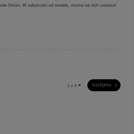
nioła Stróża. W zależności od modelu, można na nich umieścić
orzeźbę z wizerunkiem świętych. Następnie zostaje ona poddana
tóry sprawia, że nie czarnieje on przez długie lata. Dostępne
1 z 4
NASTĘPNA
łopca. Występują w wielu kształtach np. serca, owalu, kwadratu
wała mu poczucie bezpieczeństwa. Dodatkowo taki
obrazek z
ierz.