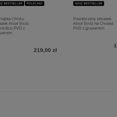
SZ BESTSELLER
POLECANY
NASZ BESTSELLER
iątka Chrztu
Posrebrzany obrazek
azek Anioł Stróż
Anioł Stróż na Chrzest
enti&co PVD z
PVD z grawerem
awerem
1
219,00 zł