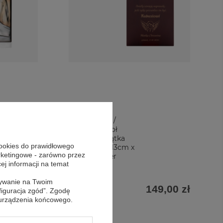
Obrazek
z
posrebrzany /
Obrazek Anioł
Stróż/ Pamiątka
cookies do prawidłowego
Chrztu Św./ 13cm x
arketingowe - zarówno przez
13cm/ Grawer
39,00 zł
cej informacji na temat
sywanie na Twoim
149,00 zł
figuracja zgód”. Zgodę
 urządzenia końcowego.