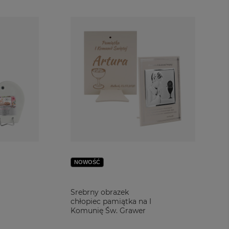
roskliwie otulającym do snu dziecko lub przeprowadzającym dzieci
ńskiej w każdym domu.
jekty i dodaj do nich dowolny tekst, aby zyskały jedyny w swoim
olwiek problemów służymy pomocą. Zachęcamy do pozostawiania
NOWOŚĆ
Srebrny obrazek
chłopiec pamiątka na I
Komunię Św. Grawer