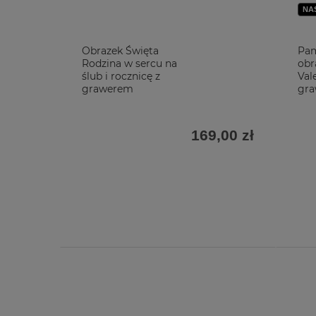
NA
Obrazek Święta
Pam
Rodzina w sercu na
obr
ślub i rocznicę z
Val
grawerem
gr
169,00 zł