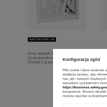
NASZ BESTSELLER
Duży obrazek Anioł
Mal
Stróż posrebrzany na
Ani
Konfiguracja zgód
Chrzest z grawerem
Świ
gr
Pliki cookie i dane osobowe 
działania serwisu, aby ofero
229,00 zł
nas, jak i naszych Zaufanych
warunków i prywatności możn
https://business.safety.goo
komputerze. Możesz określić 
możesz wycofać w dowolnym 