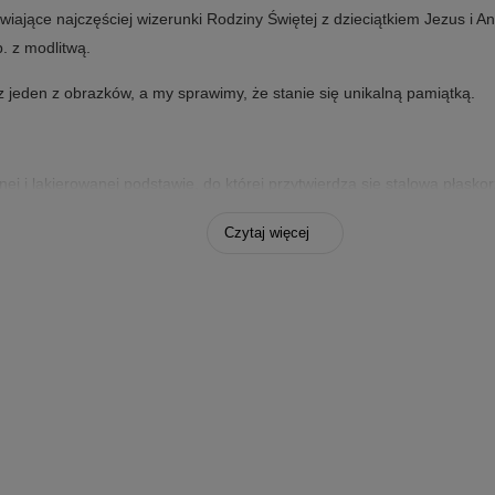
iające najczęściej wizerunki Rodziny Świętej z dzieciątkiem Jezus i A
. z modlitwą.
 jeden z obrazków, a my sprawimy, że stanie się unikalną pamiątką.
ej i lakierowanej podstawie, do której przytwierdza się stalową płask
malowana kolorem. Na końcu powleka się obrazek lakierem ochronnym, k
Czytaj więcej
 naturalny kolor drewna.
ycją z okazji uroczystości Chrztu Św. zarówno dla dziewczynki jak i ch
rewnie, ornamenty i inne wykończenia.
ieszona na ścianie, nad łóżeczkiem malucha, każdego dnia będzie da
ejsce w dziecięcym pokoju, w którym będzie odmawiało wieczorny pac