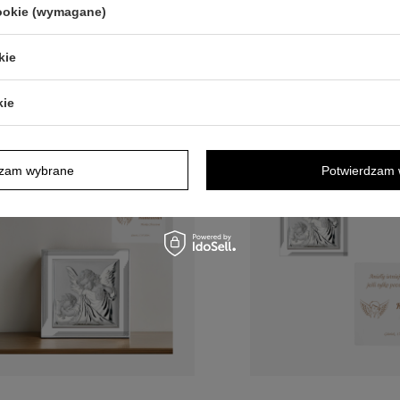
cookie (wymagane)
kie
kie
dzam wybrane
Potwierdzam 