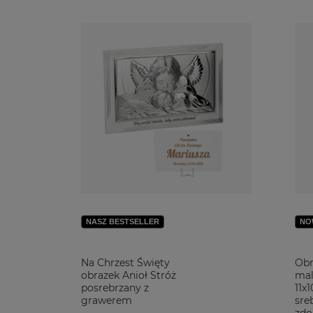
Do najczęściej wybieranych produktów z tej kategorii na 
przez most.
Kolejny popularny wzór stanowi
Rodzina Święta
, która r
Dostępne opcje personalizacji
Poprzez nasz sklep możesz samodzielnie dopasować pamią
rodzaju charakter.
Obsługa klienta
Gwarantujemy szybkość realizacji usług (ok. 3 dni). Wsp
opinii na naszej stronie lub FB.
NASZ BESTSELLER
NO
Na Chrzest Święty
Obr
obrazek Anioł Stróż
mal
posrebrzany z
11x
grawerem
sre