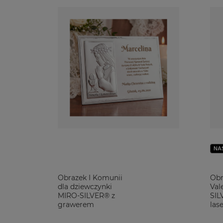
NA
Obrazek I Komunii
Obr
dla dziewczynki
Val
MIRO-SILVER® z
SIL
grawerem
las