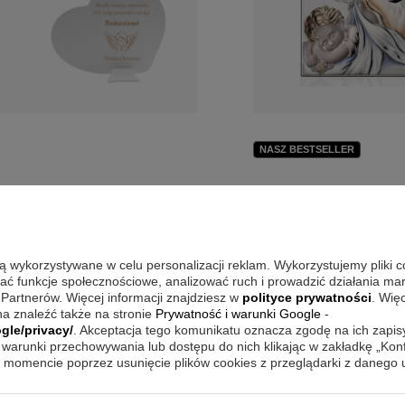
NASZ BESTSELLER
owany obrazek
Obrazek na Chrzest
ołek na Chrzest
Anioł Stróż na drewnie 
ęty Estego z
grawerem laserowym
awerem
są wykorzystywane w celu personalizacji reklam. Wykorzystujemy pliki 
wać funkcje społecznościowe, analizować ruch i prowadzić działania m
2
 Partnerów. Więcej informacji znajdziesz w
polityce prywatności
. Wię
169,00 zł
a znaleźć także na stronie
Prywatność i warunki Google
-
gle/privacy/
. Akceptacja tego komunikatu oznacza zgodę na ich zapi
warunki przechowywania lub dostępu do nich klikając w zakładkę „Kon
momencie poprzez usunięcie plików cookies z przeglądarki z danego