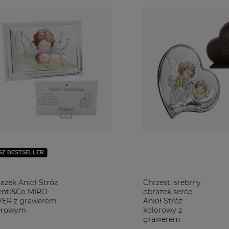
SZ BESTSELLER
azek Anioł Stróż
Chrzest: srebrny
enti&Co MIRO-
obrazek serce
VER z grawerem
Anioł Stróż
erowym
kolorowy z
grawerem