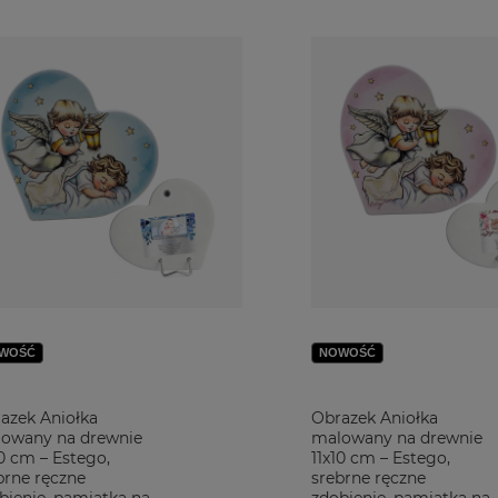
takie okazje jak Chrzest Św., dominują modele z Aniołem Stróżem np. t
eprezentuje w tym przypadku wzór do naśladowania rodziny chrześcija
tkę Chrztu do swoich potrzeb. Wybierz dostępne na naszej stronie pro
ieramy naszego klienta na każdym etapie realizacji i w razie jakichk
WOŚĆ
NOWOŚĆ
azek Aniołka
Obrazek Aniołka
owany na drewnie
malowany na drewnie
10 cm – Estego,
11x10 cm – Estego,
brne ręczne
srebrne ręczne