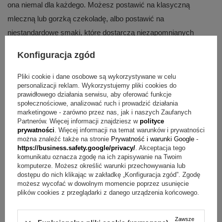
ona niemal dla każdego. Możesz postawić na klasyczną
mleczną lub gorzką czekoladę, albo postawić na
niestandardowe smaki, które dostarczą niezapomnianych
doznań smakowych. W sklepie Alechrzest.pl znajdziesz
Konfiguracja zgód
czekoladę z orzechami lub płatkami kwiatów w rozmaitych
formach. Wysokiej jakości czekolada wywoła uśmiech na
Pliki cookie i dane osobowe są wykorzystywane w celu
personalizacji reklam. Wykorzystujemy pliki cookies do
twarzy obdarowanych i zachwyci zarówno dzieci, jak i
prawidłowego działania serwisu, aby oferować funkcje
dorosłych.
społecznościowe, analizować ruch i prowadzić działania
marketingowe - zarówno przez nas, jak i naszych Zaufanych
Partnerów. Więcej informacji znajdziesz w
polityce
Czekolada jako oryginalne podziękowanie
prywatności
. Więcej informacji na temat warunków i prywatności
można znaleźć także na stronie
Prywatność i warunki Google
-
Czekolada świetnie się sprawdzi również jako podziękowanie
https://business.safety.google/privacy/
. Akceptacja tego
komunikatu oznacza zgodę na ich zapisywanie na Twoim
dla ważnych gości na chrzcie, komunii czy gości weselnych.
komputerze. Możesz określić warunki przechowywania lub
Warto docenić świadków, chrzestnych i inne ważne osoby,
dostępu do nich klikając w zakładkę „Konfiguracja zgód”. Zgodę
możesz wycofać w dowolnym momencie poprzez usunięcie
których obecność jest dla nas bardzo ważna. Czekolada oprócz
plików cookies z przeglądarki z danego urządzenia końcowego.
niezapomnianych doznań smakowych sprawi, że obdarowane
osoby poczują się wyjątkowe i docenione.
Zawsze