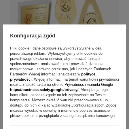
Konfiguracja zgód
Pliki cookie i dane osobowe są wykorzystywane w celu
personalizacji reklam. Wykorzystujemy pliki cookies do
prawidłowego działania serwisu, aby oferować funkcje
społecznościowe, analizować ruch i prowadzić działania
marketingowe - zarówno przez nas, jak i naszych Zaufanych
Partnerów. Więcej informacji znajdziesz w
polityce
Chrzest: Złoty medalik łza Matka Boska
prywatności
. Więcej informacji na temat warunków i prywatności
585 z grawerem laserem
można znaleźć także na stronie
Prywatność i warunki Google
-
https://business.safety.google/privacy/
. Akceptacja tego
komunikatu oznacza zgodę na ich zapisywanie na Twoim
999,00 zł
komputerze. Możesz określić warunki przechowywania lub
dostępu do nich klikając w zakładkę „Konfiguracja zgód”. Zgodę
DOSTAWA
gratis
możesz wycofać w dowolnym momencie poprzez usunięcie
plików cookies z przeglądarki z danego urządzenia końcowego.