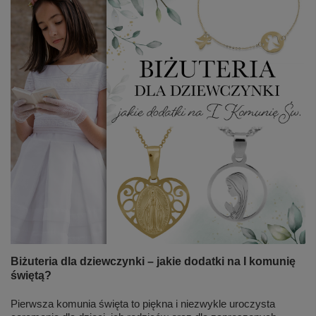
Biżuteria dla dziewczynki – jakie dodatki na I komunię
świętą?
Pierwsza komunia święta to piękna i niezwykle uroczysta