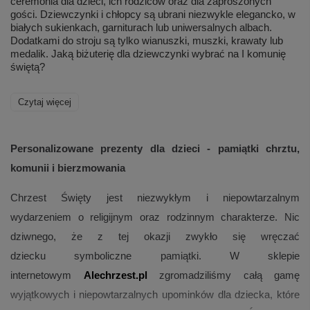
ceremonia dla dzieci, ich rodziców oraz dla zaproszonych
gości. Dziewczynki i chłopcy są ubrani niezwykle elegancko, w
białych sukienkach, garniturach lub uniwersalnych albach.
Dodatkami do stroju są tylko wianuszki, muszki, krawaty lub
medalik. Jaką biżuterię dla dziewczynki wybrać na I komunię
świętą?
Czytaj więcej
Personalizowane prezenty dla dzieci - pamiątki chrztu,
komunii i bierzmowania
Chrzest Święty jest niezwykłym i niepowtarzalnym
wydarzeniem o religijnym oraz rodzinnym charakterze. Nic
dziwnego, że z tej okazji zwykło się wręczać
dziecku symboliczne pamiątki. W sklepie
internetowym
Alechrzest.pl
zgromadziliśmy całą gamę
wyjątkowych i niepowtarzalnych upominków dla dziecka, które