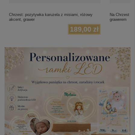
Chrzest: pozytywka karuzela z misiami, różowy
Na Chrzest i 
akcent, grawer
grawerem
189,00 zł