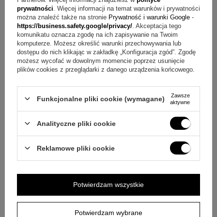
prywatności
. Więcej informacji na temat warunków i prywatności
można znaleźć także na stronie
Prywatność i warunki Google
-
https://business.safety.google/privacy/
. Akceptacja tego
komunikatu oznacza zgodę na ich zapisywanie na Twoim
komputerze. Możesz określić warunki przechowywania lub
dostępu do nich klikając w zakładkę „Konfiguracja zgód”. Zgodę
możesz wycofać w dowolnym momencie poprzez usunięcie
plików cookies z przeglądarki z danego urządzenia końcowego.
Złoty medalik 585 z Matką Boską Niepokalanego
Na Chrzest: z
Poczęcia – pamiątka I Komunii Świętej
585 z grawer
Zawsze
Funkcjonalne pliki cookie (wymagane)
aktywne
699,00 zł
Analityczne pliki cookie
POZYTYWKI
Reklamowe pliki cookie
Potwierdzam wszystkie
Potwierdzam wybrane