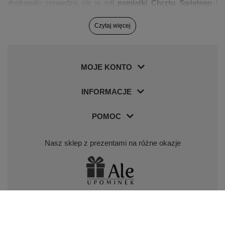
doskonale sprawdzą się w roli
pamiątki Chrztu Świętego
i
będą stanowić oryginalny prezent. W ramach idealnego
Czytaj więcej
prezentu oferujemy efektowne
pozytywki z grawerem
,
pamiątkowe skarbonki w zabawnych kształtach
, klasyczne
medaliki ze złota
, małe
puzderka na ząbek i pukiel włosów
,
MOJE KONTO
albumy na dziecięce zdjęci
a
,
szatki do Chrztu
,
obrazki na
Chrzest Święty
i wiele innych upominków, które doskonale
INFORMACJE
spełnią rolę pamiątkowego upominku na Chrzciny od rodziny, a
także od Matki Chrzestnej lub Ojca Chrzestnego.
POMOC
Prezenty na I Komunię i bierzmowanie dla starszych dzieci
Nasz sklep z prezentami na różne okazje
Oprócz prezentów na chrzest, w ofercie sklepu alechrzest.pl
znajdą państwo duży wybór wyjątkowych prezentów z okazji I
Komunii Świętej i Bierzmowania. Duży wybór pomysłów na
prezent dla dziecka starszego sprawi, że z pewnością wybiorą
Nasz sklep z piórami i długopisami Parker
państwo odpowiednie upominki dla dzieci. Życzenia na