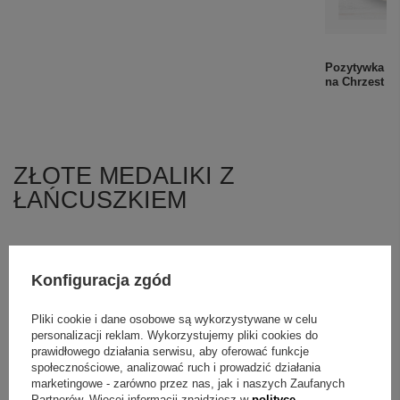
Duża Karuzela Pozytywka Prezent na Chrzest
Pozytywka ka
Urodziny GRAWER
na Chrzest dl
399,00 zł
ZŁOTE MEDALIKI Z
ŁAŃCUSZKIEM
Konfiguracja zgód
Pliki cookie i dane osobowe są wykorzystywane w celu
personalizacji reklam. Wykorzystujemy pliki cookies do
prawidłowego działania serwisu, aby oferować funkcje
społecznościowe, analizować ruch i prowadzić działania
marketingowe - zarówno przez nas, jak i naszych Zaufanych
Partnerów. Więcej informacji znajdziesz w
polityce