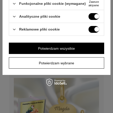
Zawsze
Funkcjonalne pliki cookie (wymagane)
aktywne
NASZ BESTSELLER
POLECANY
Analityczne pliki cookie
Złoty medalik Fatimski pr. 333 z dedykacją i
łańcuszkiem
Reklamowe pliki cookie
Personalizuj
Potwierdzam wszystkie
599,00 zł
DOSTAWA
gratis
Potwierdzam wybrane