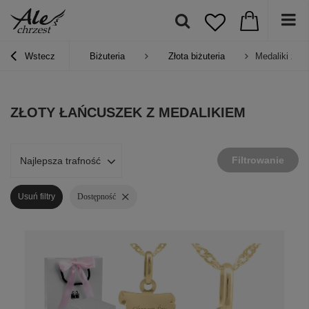
Wstecz
Biżuteria
Złota biżuteria
Medaliki ze z
ZŁOTY ŁAŃCUSZEK Z MEDALIKIEM
Filtrowanie
Najlepsza trafność
Usuń filtry
Dostępność