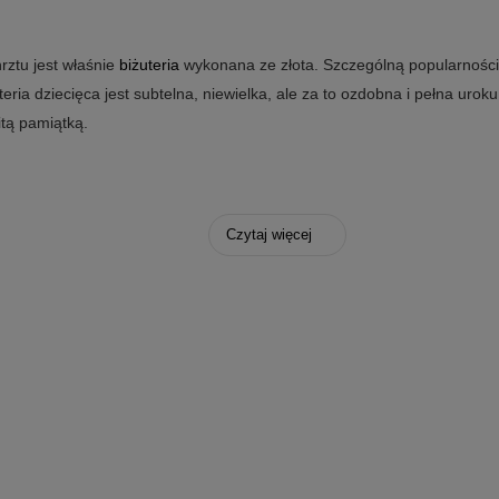
rztu jest właśnie
biżuteria
wykonana ze złota. Szczególną popularnością 
ia dziecięca jest subtelna, niewielka, ale za to ozdobna i pełna uroku.
itą pamiątką.
gronie rodzinnym, jest
Pierwsza Komunia
. Uroczystości tej towarzysz
Czytaj więcej
ki złote, a szczególnie wówczas, gdy będą to kolczyki koła lub inspir
 tego typu i to w przystępnej cenie.
j osoby, zdecydowanie warto wziąć pod uwagę zakup wyrobu, który może
 ona umieszczana na efektownej plakietce, która trafia do pudełeczka