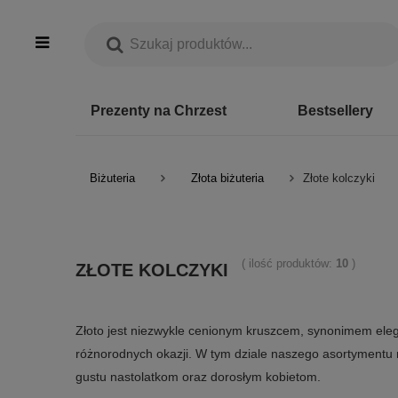
Prezenty na Chrzest
Bestsellery
Biżuteria
Złota biżuteria
Złote kolczyki
( ilość produktów:
10
)
ZŁOTE KOLCZYKI
Złoto jest niezwykle cenionym kruszcem, synonimem elega
różnorodnych okazji. W tym dziale naszego asortymentu m
gustu nastolatkom oraz dorosłym kobietom.