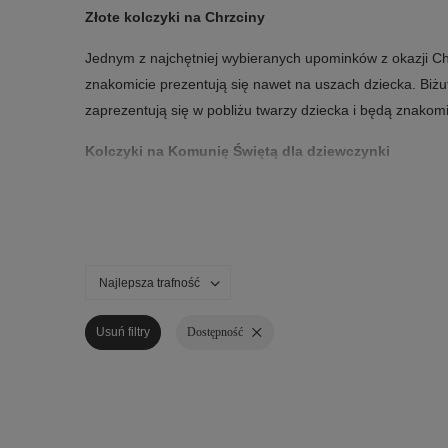
Złote kolczyki na Chrzciny
Jednym z najchętniej wybieranych upominków z okazji Ch
znakomicie prezentują się nawet na uszach dziecka. Biżuter
zaprezentują się w pobliżu twarzy dziecka i będą znakom
Kolczyki na Komunię Świętą dla dziewczynki
Kolejną ważną okazją, która bywa celebrowana w dużym 
podarunków. Ciekawym wyborem dla dziewczynki będą kolczy
aniołków lub gwiazdek. Oferujemy szeroki wybór produktów
Najlepsza trafność
Kolczyki z dedykacją na prezent
Decydując się na zakup biżuterii na prezent dla bliskie
Usuń filtry
Dostępność
naszego asortymentu wliczono pamiątkową dedykację. Jest
indywidualnie.
Złoto w rozsądnej cenie