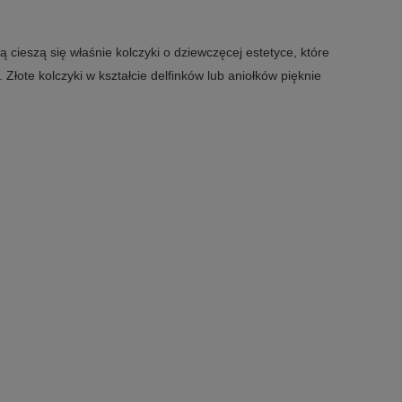
cieszą się właśnie kolczyki o dziewczęcej estetyce, które
 Złote kolczyki w kształcie delfinków lub aniołków pięknie
y również wręczanie dziecku symbolicznych i pamiątkowych
owane estetyką religijną - na przykład w kształcie małych
 zostać spersonalizowany. W cenę przedmiotów z tego działu
 z zakupionymi kolczykami. Treść dedykacji jest ustalana