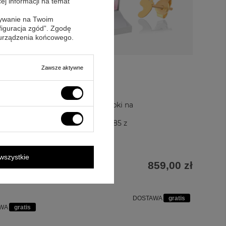
cej informacji na temat
sywanie na Twoim
figuracja zgód”. Zgodę
 urządzenia końcowego.
Zawsze aktywne
Kolczyki stópki na
Roczek dla
chrześnicy 585 z
dedykacją
wszystkie
859,00 zł
74,00 zł
DOSTAWA
gratis
AWA
gratis