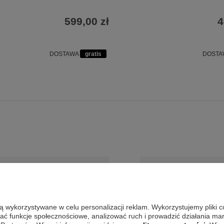
599,00 zł
4
DOSTAWA
gratis
DOST
są wykorzystywane w celu personalizacji reklam. Wykorzystujemy pliki 
wać funkcje społecznościowe, analizować ruch i prowadzić działania m