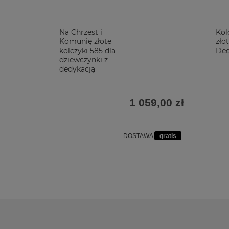
Na Chrzest i
Kol
Komunię złote
zło
kolczyki 585 dla
Ded
dziewczynki z
dedykacją
1 059,00 zł
DOSTAWA
gratis