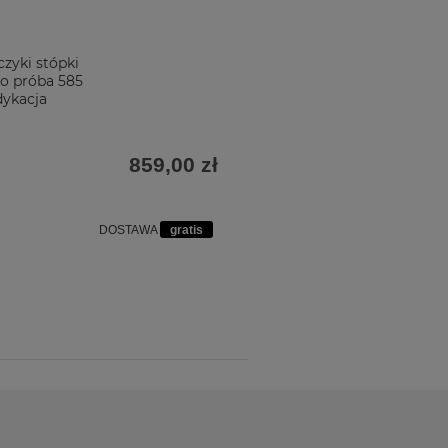
czyki stópki
to próba 585
ykacja
859,00 zł
DOSTAWA
gratis