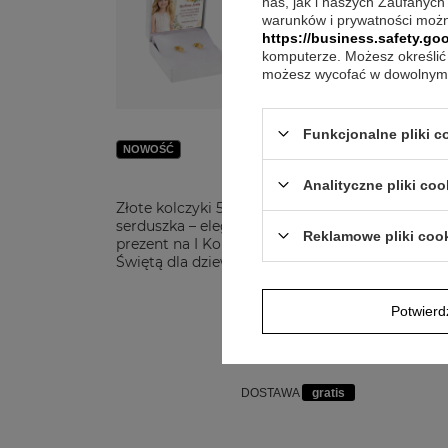
nas, jak i naszych Zaufanych
warunków i prywatności możn
https://business.safety.goo
komputerze. Możesz określić 
możesz wycofać w dowolnym 
Funkcjonalne pliki 
NOWOŚĆ
Analityczne pliki coo
Złote kolczyki 585
Zło
serduszka – elegancki
585
Reklamowe pliki coo
prezent na I Komunię
Pre
Świętą dla dziewczynki
Ded
Potwier
479,00 zł
DOSTAWA
gratis