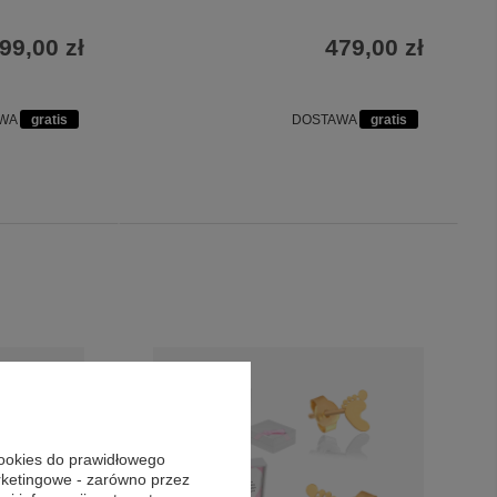
99,00 zł
479,00 zł
AWA
gratis
DOSTAWA
gratis
cookies do prawidłowego
arketingowe - zarówno przez