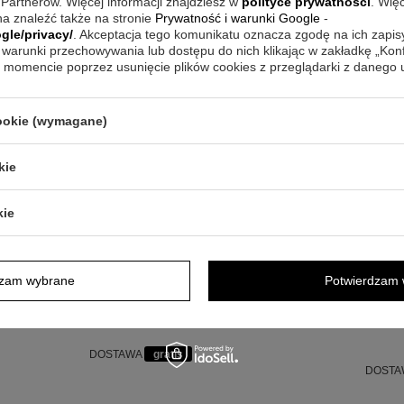
 Partnerów. Więcej informacji znajdziesz w
polityce prywatności
. Wię
a znaleźć także na stronie
Prywatność i warunki Google
-
gle/privacy/
. Akceptacja tego komunikatu oznacza zgodę na ich zapi
warunki przechowywania lub dostępu do nich klikając w zakładkę „Kon
momencie poprzez usunięcie plików cookies z przeglądarki z danego
cookie (wymagane)
kie
te kolczyki pr.
Złote kolczyki pr.
 mała kulka
333 Kwiatek z
kie
zent z
cyrkoniami
ykacją
Prezent z
Dedykacją
dzam wybrane
Potwierdzam 
349,00 zł
3
DOSTAWA
gratis
DOST