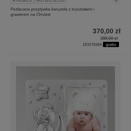
W PROMOCJI
NASZ BESTSELLER
Pozłacana pozytywka karuzela z kryształami i
grawerem na Chrzest
370,00 zł
399,00 zł
DOSTAWA
gratis