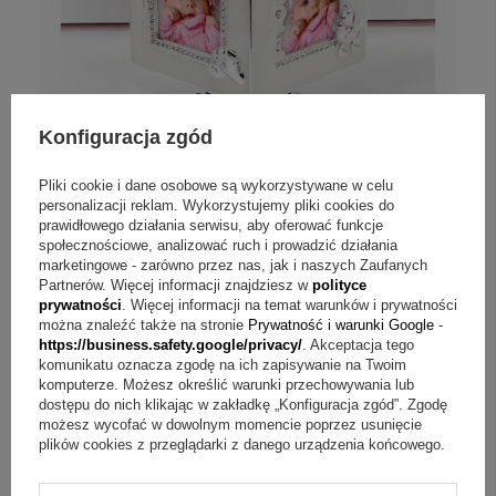
Konfiguracja zgód
Pliki cookie i dane osobowe są wykorzystywane w celu
personalizacji reklam. Wykorzystujemy pliki cookies do
NASZ BESTSELLER
POLECANY
prawidłowego działania serwisu, aby oferować funkcje
społecznościowe, analizować ruch i prowadzić działania
Na chrzest i roczek: karuzela z pozytywką i
marketingowe - zarówno przez nas, jak i naszych Zaufanych
dedykacją
Partnerów. Więcej informacji znajdziesz w
polityce
prywatności
. Więcej informacji na temat warunków i prywatności
można znaleźć także na stronie
Prywatność i warunki Google
-
Personalizuj
https://business.safety.google/privacy/
. Akceptacja tego
komunikatu oznacza zgodę na ich zapisywanie na Twoim
269,00 zł
komputerze. Możesz określić warunki przechowywania lub
dostępu do nich klikając w zakładkę „Konfiguracja zgód”. Zgodę
349,00 zł
możesz wycofać w dowolnym momencie poprzez usunięcie
DOSTAWA
gratis
plików cookies z przeglądarki z danego urządzenia końcowego.