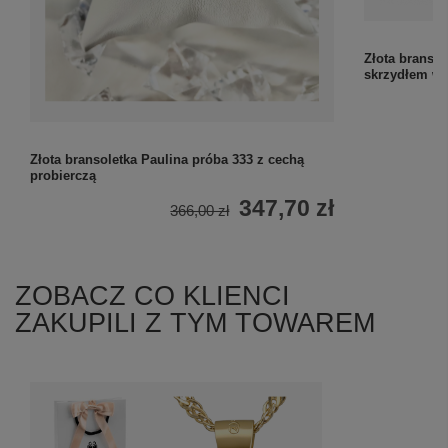
Złota bransol
skrzydłem w 
Złota bransoletka Paulina próba 333 z cechą
probierczą
347,70 zł
366,00 zł
ZOBACZ CO KLIENCI
ZAKUPILI Z TYM TOWAREM