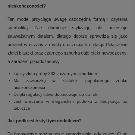
nieskończoności?
Ten model przyciąga uwagę oszczędną formą i czytelną
symboliką. Nie dominuje stylizacji, ale pozostaje
zauważalnym detalem, dlatego dobrze sprawdza się jako
prezent wręczany z myślą o uczuciach i relacji. Połączenie
złotej blaszki oraz czarnego sznurka daje efekt nowoczesny,
a zarazem ponadczasowy.
Łączy złoto próby 333 z czarnym sznurkiem
Ma zawieszkę w kształcie popularnego znaku
nieskończoności
Dzięki regulacji łatwo dopasowuje się do ręki
Jest wręczana w eleganckim pudełku z dedykacją na
tabliczce
Jak podkreślić styl tym dodatkiem?
Tę bransoletkę można nosić samodzielnie, gdy zależy Ci na