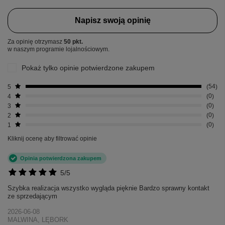
Napisz swoją opinię
Za opinię otrzymasz
50 pkt.
w naszym programie lojalnościowym.
Pokaż tylko opinie potwierdzone zakupem
5
54
4
0
3
0
2
0
1
0
Kliknij ocenę aby filtrować opinie
Opinia potwierdzona zakupem
5/5
Szybka realizacja wszystko wygląda pięknie Bardzo sprawny kontakt
ze sprzedającym
2026-06-08
MALWINA, LĘBORK