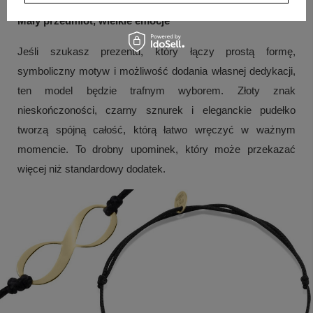
Mały przedmiot, wielkie emocje
Jeśli szukasz prezentu, który łączy prostą formę,
symboliczny motyw i możliwość dodania własnej dedykacji,
ten model będzie trafnym wyborem. Złoty znak
nieskończoności, czarny sznurek i eleganckie pudełko
tworzą spójną całość, którą łatwo wręczyć w ważnym
momencie. To drobny upominek, który może przekazać
więcej niż standardowy dodatek.