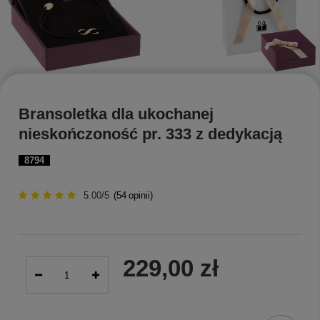
Bransoletka dla ukochanej
nieskończoność pr. 333 z dedykacją
8794
5.00/5
(
54
opinii)
229,00 zł