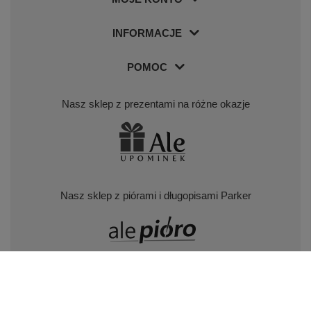
INFORMACJE
POMOC
Nasz sklep z prezentami na różne okazje
Nasz sklep z piórami i długopisami Parker
Odwiedź nas