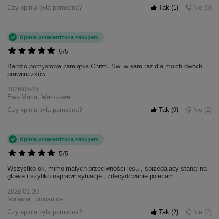
Czy opinia była pomocna?
Tak
1
Nie
0
Opinia potwierdzona zakupem
5/5
Bardzo pomysłowa pamiątka Chrztu Sw. w sam raz dla moich dwóch
prawnuczków
2026-03-16
Ewa Maria, Warszawa
Czy opinia była pomocna?
Tak
0
Nie
2
Opinia potwierdzona zakupem
5/5
Wszystko ok, mimo małych przeciwności losu , sprzedajacy stanął na
głowie i szybko naprawił sytuacje , zdecydowanie polecam.
2026-01-30
Malwina, Domanice
Czy opinia była pomocna?
Tak
2
Nie
2