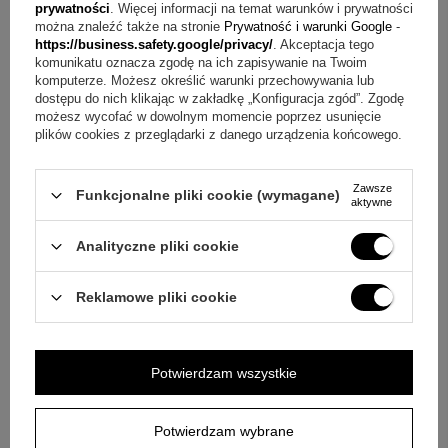
prywatności
. Więcej informacji na temat warunków i prywatności
odbiorze.
można znaleźć także na stronie
Prywatność i warunki Google
-
https://business.safety.google/privacy/
. Akceptacja tego
komunikatu oznacza zgodę na ich zapisywanie na Twoim
Pytanie:
Czy to dobry prezent dla bliskiej kobiety?
komputerze. Możesz określić warunki przechowywania lub
Odpowiedź:
Tak, w opisie wskazano, że to prezent idealny
dostępu do nich klikając w zakładkę „Konfiguracja zgód”. Zgodę
możesz wycofać w dowolnym momencie poprzez usunięcie
dla żony, narzeczonej lub ukochanej dziewczyny. Symbol
plików cookies z przeglądarki z danego urządzenia końcowego.
znaku nieskończoności dobrze podkreśla osobisty charakter
podarunku.
Zawsze
Funkcjonalne pliki cookie (wymagane)
aktywne
Pytanie:
Jakie wykończenie ma ta bransoletka?
Analityczne pliki cookie
Odpowiedź:
Bransoletka łączy czarny sznurek z blaszką
wykonaną ze złota próby 333. Dzięki temu wygląda
Reklamowe pliki cookie
nowocześnie i subtelnie.
Pytanie:
Czy w zestawie jest gotowa oprawa do wręczenia?
+
5
Potwierdzam wszystkie
Odpowiedź:
Tak, produkt jest zapakowany w eleganckie
Zobacz więcej
pudełko. To ważny element zestawu, który od razu buduje
Potwierdzam wybrane
bardziej osobisty efekt po otwarciu.