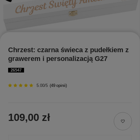
Chrzest: czarna świeca z pudełkiem z
grawerem i personalizacją G27
26547
5.00/5
(
49
opinii)
109,00 zł