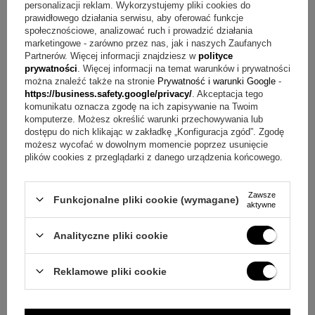
personalizacji reklam. Wykorzystujemy pliki cookies do
wtłaczamy go do środka tkaniny, dzięki czemu jest trwały i
prawidłowego działania serwisu, aby oferować funkcje
estetyczny.
społecznościowe, analizować ruch i prowadzić działania
marketingowe - zarówno przez nas, jak i naszych Zaufanych
Partnerów. Więcej informacji znajdziesz w
polityce
Pytanie:
Jak wygląda grawer na pudełku?
Odpowiedź:
Na
prywatności
. Więcej informacji na temat warunków i prywatności
białym, drewnianym pudełku grawerujemy imię dziecka z
można znaleźć także na stronie
Prywatność i warunki Google
-
https://business.safety.google/privacy/
. Akceptacja tego
dopiskiem chrzest święty, a grawerunek powstaje metodą
komunikatu oznacza zgodę na ich zapisywanie na Twoim
laserową.
komputerze. Możesz określić warunki przechowywania lub
dostępu do nich klikając w zakładkę „Konfiguracja zgód”. Zgodę
możesz wycofać w dowolnym momencie poprzez usunięcie
Pytanie:
Jak przygotować projekt personalizacji?
plików cookies z przeglądarki z danego urządzenia końcowego.
Odpowiedź:
Do dyspozycji jest prosty i intuicyjny edytor,
który ułatwia szybkie zaprojektowanie nadruku na świecy i
Zawsze
Funkcjonalne pliki cookie (wymagane)
aktywne
na szatce.
Analityczne pliki cookie
Pytanie:
Czy to świeca do chrztu z imieniem i datą?
Odpowiedź:
Tak, personalizacja obejmuje imię dziecka i
Reklamowe pliki cookie
datę uroczystości chrztu świętego, a dodatkowo można
dodać zdjęcie lub inną grafikę.