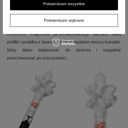
Potwierdzam wszystkie
Gotowy pomysł na prezent
Jeśli zależy Ci na mocnym, kontrastowym stylu oraz
Potwierdzam wybrane
dopracowanych detalach, ten zestaw będzie spójną oprawą
ceremonii. Połączenie personalizowanego nadruku, białej
profitki i pudełka z laserowym grawerunkiem tworzy komplet,
który łatwo dopasować do dziecka i wygodnie
przechowywać po uroczystości.