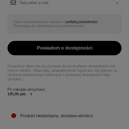
Dane są przetwarzane zgodnie z
polityką prywatności
.
Przesyłając je, akceptujesz jej postanowienia.
Powiadom o dostępności
Powyższe dane nie są używane do przesyłania newsletterów lub
innych reklam. Włączając powiadomienie zgadzasz się jedynie na
wysłanie jednorazowo informacji o ponownej dostępności tego
produktu.
Po zakupie otrzymasz:
145,00 pkt.
Produkt niedostepny, dostawa wkrótce