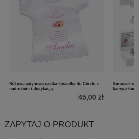
Różowa satynowa szatka koszulka do Chrztu z
Smoczek sreb
nadrukiem i dedykacją
kamyczkami,
45,00 zł
ZAPYTAJ O PRODUKT