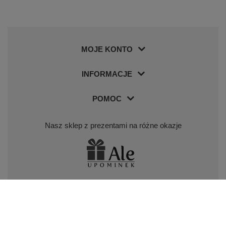
MOJE KONTO
INFORMACJE
POMOC
Nasz sklep z prezentami na różne okazje
Nasz sklep z piórami i długopisami Parker