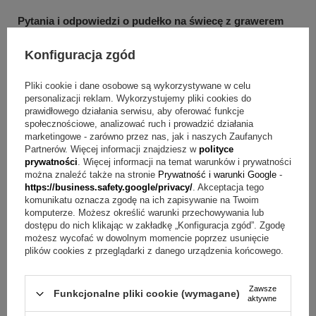
Pytania i odpowiedzi o pudełko na świecę z grawerem
Pytanie:
Jakie treści można umieścić na świecy?
Konfiguracja zgód
Odpowiedź:
Nadruk wykonujemy metodą sublimacji na
Pliki cookie i dane osobowe są wykorzystywane w celu
materiale w górnej części i może on obejmować zdjęcie
personalizacji reklam. Wykorzystujemy pliki cookies do
dziecka lub dowolną grafikę oraz napisy.
prawidłowego działania serwisu, aby oferować funkcje
społecznościowe, analizować ruch i prowadzić działania
marketingowe - zarówno przez nas, jak i naszych Zaufanych
Pytanie:
Jak wykonywany jest grawer na skrzynce?
Partnerów. Więcej informacji znajdziesz w
polityce
Odpowiedź:
Grawerunek na górze skrzynki wykonujemy
prywatności
. Więcej informacji na temat warunków i prywatności
można znaleźć także na stronie
Prywatność i warunki Google
-
metodą laserową, opisywaną jako trwała i nieścieralna.
https://business.safety.google/privacy/
. Akceptacja tego
komunikatu oznacza zgodę na ich zapisywanie na Twoim
Pytanie:
Czy na wieku skrzynki można dodać własny tekst
komputerze. Możesz określić warunki przechowywania lub
dostępu do nich klikając w zakładkę „Konfiguracja zgód”. Zgodę
lub grafikę?
Odpowiedź:
Tak, na wieku można wykonać
możesz wycofać w dowolnym momencie poprzez usunięcie
dowolny grawer w formie tekstu, grafiki lub logo bez limitu
plików cookies z przeglądarki z danego urządzenia końcowego.
znaków.
Zawsze
Funkcjonalne pliki cookie (wymagane)
aktywne
Pytanie:
Czy zestaw jest przeznaczony tylko na Chrzest?