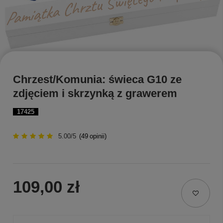
Chrzest/Komunia: świeca G10 ze
zdjęciem i skrzynką z grawerem
17425
5.00/5
(
49
opinii)
109,00 zł