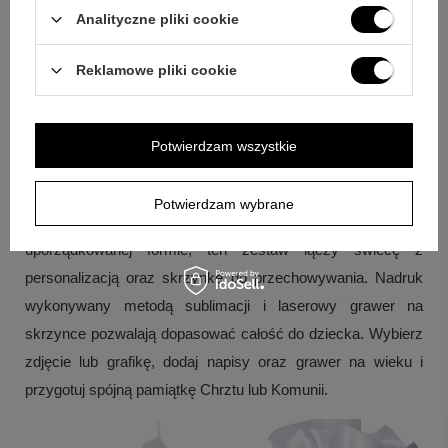
Odpowiedź:
Nie, zestaw jest przygotowany do Chrztu lub
Analityczne pliki cookie
Komunii.
Reklamowe pliki cookie
Pytanie:
Co otrzymuję w komplecie?
Odpowiedź:
W
zestawie jest świeca model G10, profitka, okapnik, skrzynka
na świece oraz indywidualny nadruk i grawer na wieku.
Potwierdzam wszystkie
Podsumowanie
Potwierdzam wybrane
Jeśli chcesz podkreślić chwilę uroczystości i zachować ją w
uporządkowanej formie, ten zestaw łączy świecę z
personalizacją oraz skrzynkę do przechowywania. Nadruk
wykonywany metodą sublimacji i laserowy grawer na
skrzynce pozwalają dopasować całość do dziecka. Wybierz
zdjęcie lub grafikę, dodaj napisy oraz grawer na wieku i
przygotuj spójną pamiątkę Chrztu lub Komunii.