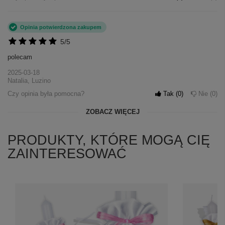
Opinia potwierdzona zakupem
5/5
polecam
2025-03-18
Natalia, Luzino
Czy opinia była pomocna?
Tak
0
Nie
0
ZOBACZ WIĘCEJ
PRODUKTY, KTÓRE MOGĄ CIĘ
ZAINTERESOWAĆ