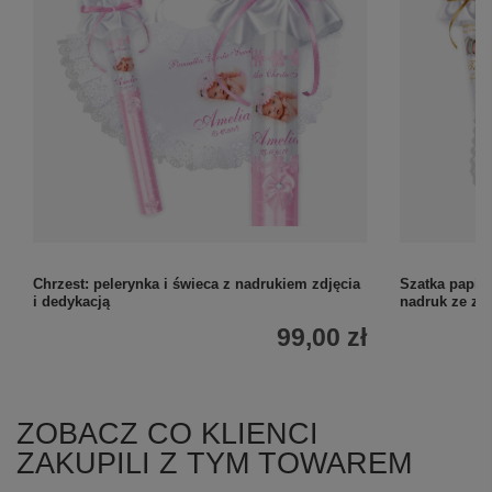
Chrzest: pelerynka i świeca z nadrukiem zdjęcia
Szatka papies
i dedykacją
nadruk ze zd
99,00 zł
ZOBACZ CO KLIENCI
ZAKUPILI Z TYM TOWAREM