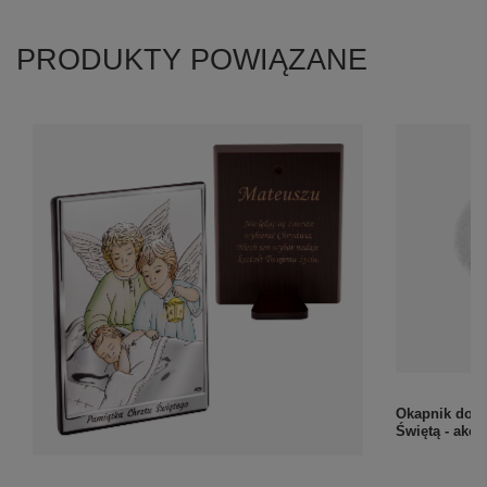
PRODUKTY POWIĄZANE
Okapnik do ś
Świętą - akc