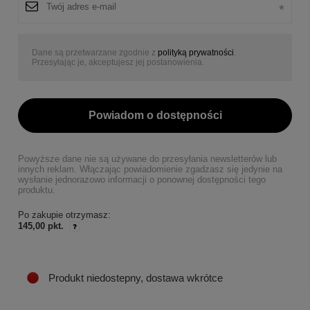
Dane są przetwarzane zgodnie z
polityką prywatności
.
Przesyłając je, akceptujesz jej postanowienia.
Powiadom o dostępności
Powyższe dane nie są używane do przesyłania newsletterów lub
innych reklam. Włączając powiadomienie zgadzasz się jedynie na
wysłanie jednorazowo informacji o ponownej dostępności tego
produktu.
Po zakupie otrzymasz:
145,00 pkt.
Produkt niedostepny, dostawa wkrótce