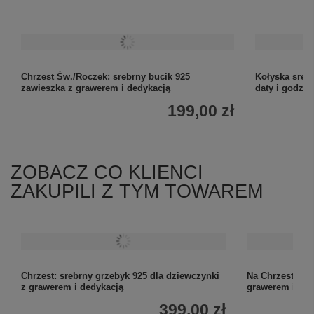
Chrzest Św./Roczek: srebrny bucik 925
Kołyska sreb
zawieszka z grawerem i dedykacją
daty i godzin
199,00 zł
ZOBACZ CO KLIENCI
ZAKUPILI Z TYM TOWAREM
Chrzest: srebrny grzebyk 925 dla dziewczynki
Na Chrzest i Ro
z grawerem i dedykacją
grawerem i tab
399,00 zł