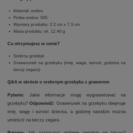
Materiał: srebro
Próba srebra: 925
Wymiary produktu: 2.2 cm x 7.3 cm
Masa produktu: ok. 12.40 g
Co otrzymujesz w cenie?
Srebrny grzebyk
Grawerunek na grzebyku (imię, waga, wzrost, godzina na
tarczy zegara)
Q&A w skrócie o srebrnym grzebyku z grawerem
Pytanie:
Jakie informacje mogę wygrawerować na
grzebyku?
Odpowiedź:
Grawerunek na grzebyku obejmuje
imię, wagę i wzrost dziecka, a godzinę narodzin można
umieścić na tarczy zegara.
Pytanie:
Jak zaznaczyć godzinę narodzin na tarczy?