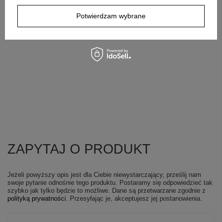
Potwierdzam wybrane
ZAPYTAJ O PRODUKT
Jeżeli powyższy opis jest dla Ciebie niewystarczający, prześlij nam
swoje pytanie odnośnie tego produktu. Postaramy się odpowiedzieć tak
szybko jak tylko będzie to możliwe.
Dane są przetwarzane zgodnie z
polityką prywatności
. Przesyłając je, akceptujesz jej postanowienia.