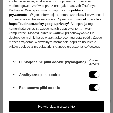
społecznościowe, analizować ruch i prowadzić działania
Jeśli chcesz podarować coś, co zostaje z dzieckiem na
marketingowe - zarówno przez nas, jak i naszych Zaufanych
Partnerów. Więcej informacji znajdziesz w
polityce
długo, ten srebrny grzebyk dobrze łączy tradycję z
prywatności
. Więcej informacji na temat warunków i prywatności
personalizacją. Ozdobne detale, tarcza zegara i miejsce na
można znaleźć także na stronie
Prywatność i warunki Google
-
https://business.safety.google/privacy/
. Akceptacja tego
dane sprawiają, że prezent staje się konkretną pamiątką
komunikatu oznacza zgodę na ich zapisywanie na Twoim
komputerze. Możesz określić warunki przechowywania lub
chwili. Dodaj grawerunek, a otrzymasz przedmiot, do
dostępu do nich klikając w zakładkę „Konfiguracja zgód”. Zgodę
którego łatwo wraca się po latach w rodzinnych
możesz wycofać w dowolnym momencie poprzez usunięcie
plików cookies z przeglądarki z danego urządzenia końcowego.
wspomnieniach.
Zawsze
Funkcjonalne pliki cookie (wymagane)
aktywne
Analityczne pliki cookie
Reklamowe pliki cookie
Potwierdzam wszystkie