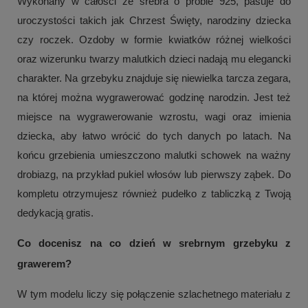
Wykonany w całości ze srebra o próbie 925, pasuje do
uroczystości takich jak Chrzest Święty, narodziny dziecka
czy roczek. Ozdoby w formie kwiatków różnej wielkości
oraz wizerunku twarzy malutkich dzieci nadają mu elegancki
charakter. Na grzebyku znajduje się niewielka tarcza zegara,
na której można wygrawerować godzinę narodzin. Jest też
miejsce na wygrawerowanie wzrostu, wagi oraz imienia
dziecka, aby łatwo wrócić do tych danych po latach. Na
końcu grzebienia umieszczono malutki schowek na ważny
drobiazg, na przykład pukiel włosów lub pierwszy ząbek. Do
kompletu otrzymujesz również pudełko z tabliczką z Twoją
dedykacją gratis.
Co docenisz na co dzień w srebrnym grzebyku z
grawerem?
W tym modelu liczy się połączenie szlachetnego materiału z