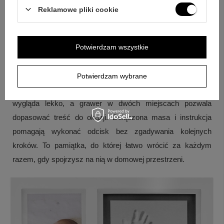
komplecie są ramka z masą formierską, grawer, opakowanie
Reklamowe pliki cookie
tekturowe oraz instrukcja wykonania odcisku.
Podsumowanie
Potwierdzam wszystkie
Jeśli chcesz podarować coś, co łączy zdjęcie z realnym
śladem małej dłoni i stópki, ta drewniana ramka jest prostym
Potwierdzam wybrane
i czytelnym wyborem. Biała forma sprawia, że całość
wygląda lekko, a grawer w dwóch miejscach pozwala
dopasować treść do okazji. Dołączona masa i instrukcja
pomagają wykonać odcisk bez zgadywania kolejnych
kroków. To pamiątka, do której łatwo wrócić za każdym
razem, gdy spojrzysz na nią w domowej przestrzeni.