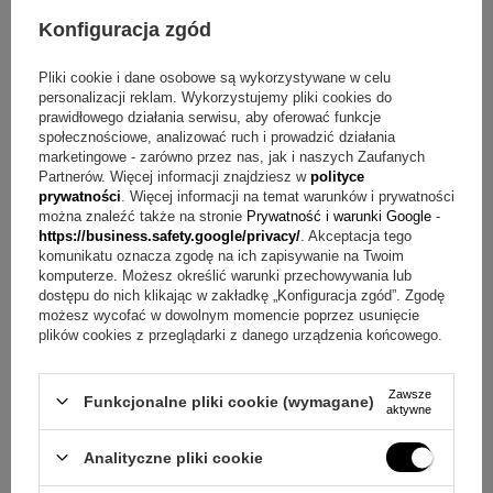
Odpowiedź:
W zestawie znajduje się instrukcja wykonania
Konfiguracja zgód
odcisku, która prowadzi przez cały proces krok po kroku.
Pliki cookie i dane osobowe są wykorzystywane w celu
Pytanie:
Jak przygotować zdjęcie do tej ramki?
personalizacji reklam. Wykorzystujemy pliki cookies do
Odpowiedź:
Zdjęcie należy wydrukować i umieścić we
prawidłowego działania serwisu, aby oferować funkcje
społecznościowe, analizować ruch i prowadzić działania
własnym zakresie, wybierając ulubione ujęcie dziecka.
marketingowe - zarówno przez nas, jak i naszych Zaufanych
Partnerów. Więcej informacji znajdziesz w
polityce
Pytanie:
Jak wygląda grawer i gdzie jest umieszczany?
prywatności
. Więcej informacji na temat warunków i prywatności
można znaleźć także na stronie
Prywatność i warunki Google
-
Odpowiedź:
Wykonywany jest dowolny grawer w dwóch
https://business.safety.google/privacy/
. Akceptacja tego
miejscach, pod zdjęciem oraz pod miejscem na masę,
komunikatu oznacza zgodę na ich zapisywanie na Twoim
komputerze. Możesz określić warunki przechowywania lub
metodą laserową.
dostępu do nich klikając w zakładkę „Konfiguracja zgód”. Zgodę
możesz wycofać w dowolnym momencie poprzez usunięcie
Pytanie:
Czy ramka pasuje na chrzciny i roczek?
plików cookies z przeglądarki z danego urządzenia końcowego.
Odpowiedź:
Tak, jest opisywana jako prezent na chrzciny
lub roczek i sprawdza się jako wspomnienie z pierwszego
Zawsze
Funkcjonalne pliki cookie (wymagane)
aktywne
roku.
Analityczne pliki cookie
Pytanie:
Co otrzymuję w komplecie?
Odpowiedź:
W