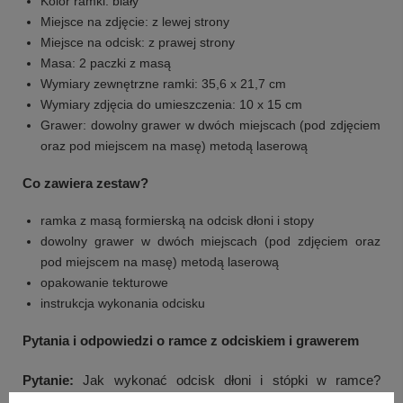
Kolor ramki: biały
Miejsce na zdjęcie: z lewej strony
Miejsce na odcisk: z prawej strony
Masa: 2 paczki z masą
Wymiary zewnętrzne ramki: 35,6 x 21,7 cm
Wymiary zdjęcia do umieszczenia: 10 x 15 cm
Grawer: dowolny grawer w dwóch miejscach (pod zdjęciem
oraz pod miejscem na masę) metodą laserową
Co zawiera zestaw?
ramka z masą formierską na odcisk dłoni i stopy
dowolny grawer w dwóch miejscach (pod zdjęciem oraz
pod miejscem na masę) metodą laserową
opakowanie tekturowe
instrukcja wykonania odcisku
Pytania i odpowiedzi o ramce z odciskiem i grawerem
Pytanie:
Jak wykonać odcisk dłoni i stópki w ramce?