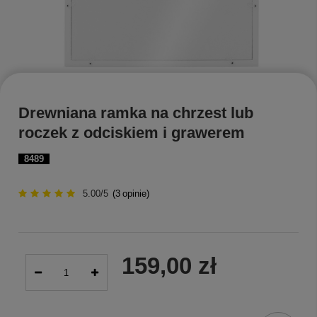
Drewniana ramka na chrzest lub
roczek z odciskiem i grawerem
8489
5.00/5
(
3
opinie)
159,00 zł