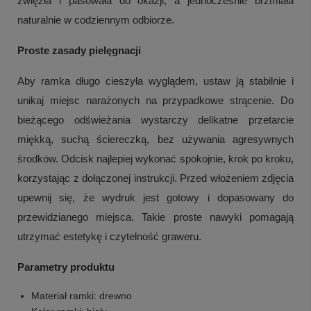
zwięzła i pasowała do okazji, a jednocześnie brzmiała
naturalnie w codziennym odbiorze.
Proste zasady pielęgnacji
Aby ramka długo cieszyła wyglądem, ustaw ją stabilnie i
unikaj miejsc narażonych na przypadkowe strącenie. Do
bieżącego odświeżania wystarczy delikatne przetarcie
miękką, suchą ściereczką, bez używania agresywnych
środków. Odcisk najlepiej wykonać spokojnie, krok po kroku,
korzystając z dołączonej instrukcji. Przed włożeniem zdjęcia
upewnij się, że wydruk jest gotowy i dopasowany do
przewidzianego miejsca. Takie proste nawyki pomagają
+
3
utrzymać estetykę i czytelność graweru.
Zobacz więcej
Parametry produktu
Materiał ramki: drewno