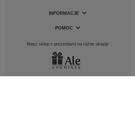
INFORMACJE
POMOC
Nasz sklep z prezentami na różne okazje
Nasz sklep z piórami i długopisami Parker
Odwiedź nas