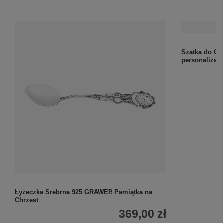
Łyżeczka Srebrna 925 GRAWER Pamiątka na
Szatka do Chr
Chrzest
personalizac
369,00 zł