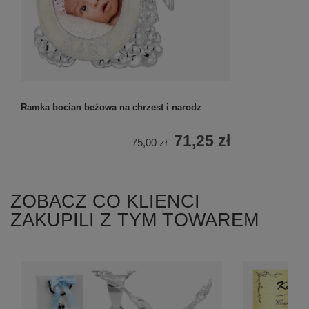
Ramka bocian beżowa na chrzest i narodz
Ramka wózek 
dedykacją na 
71,25 zł
75,00 zł
ZOBACZ CO KLIENCI
ZAKUPILI Z TYM TOWAREM