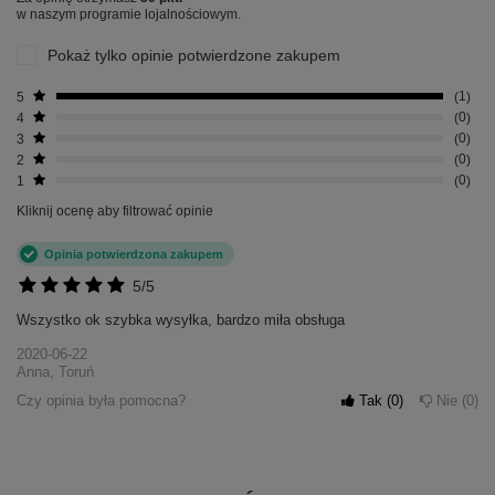
w naszym programie lojalnościowym.
Pokaż tylko opinie potwierdzone zakupem
5
1
4
0
3
0
2
0
1
0
Kliknij ocenę aby filtrować opinie
Opinia potwierdzona zakupem
5/5
Wszystko ok szybka wysyłka, bardzo miła obsługa
2020-06-22
Anna, Toruń
Czy opinia była pomocna?
Tak
0
Nie
0