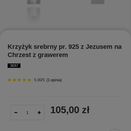
Krzyżyk srebrny pr. 925 z Jezusem na
Chrzest z grawerem
3697
5.00/5
(
1
opinia)
105,00 zł