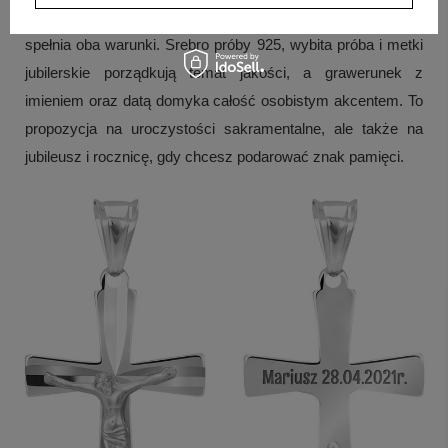
prosty sposób powiązać z konkretnym dniem, ten krzyżyk
spełnia oba warunki. Srebro próby 925, wybita próba i metki
jubilerskie porządkują temat jakości, a grawerunek z
imieniem oraz datą domyka całość osobistym akcentem. To
propozycja na uroczystości sakramentalne, ale także na
jubileusz i rocznicę, gdy chcesz podarować znak pamięci.