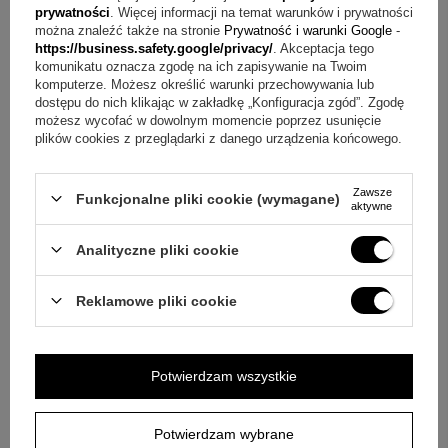
prywatności
. Więcej informacji na temat warunków i prywatności
Personalizacja polega na grawerunku na rewersie krzyżyka.
można znaleźć także na stronie
Prywatność i warunki Google
-
https://business.safety.google/privacy/
. Akceptacja tego
Pytanie:
Czy krzyżyk jest ze srebra próby 925?
komunikatu oznacza zgodę na ich zapisywanie na Twoim
komputerze. Możesz określić warunki przechowywania lub
Odpowiedź:
Tak, krzyżyk jest wykonany ze srebra próby
dostępu do nich klikając w zakładkę „Konfiguracja zgód”. Zgodę
możesz wycofać w dowolnym momencie poprzez usunięcie
925.
plików cookies z przeglądarki z danego urządzenia końcowego.
Pytanie:
Na jakie okazje pasuje ten krzyżyk?
Odpowiedź:
Jest wskazany na Chrzest, I Komunię Świętą,
Zawsze
Funkcjonalne pliki cookie (wymagane)
aktywne
Bierzmowanie, ważny jubileusz oraz rocznicę.
Analityczne pliki cookie
Pytanie:
Czy w zestawie znajduje się sam krzyżyk i
grawer?
Odpowiedź:
Tak, w cenie jest krzyżyk srebrny
Reklamowe pliki cookie
próba 925 oraz grawerunek na odwrocie krzyżyka (imię oraz
data).
Potwierdzam wszystkie
Podsumowanie
Potwierdzam wybrane
Jeśli szukasz prezentu o religijnej symbolice, który można w