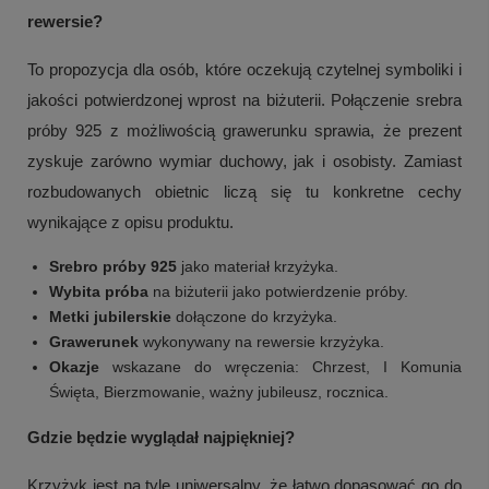
rewersie?
To propozycja dla osób, które oczekują czytelnej symboliki i
jakości potwierdzonej wprost na biżuterii. Połączenie srebra
próby 925 z możliwością grawerunku sprawia, że prezent
zyskuje zarówno wymiar duchowy, jak i osobisty. Zamiast
rozbudowanych obietnic liczą się tu konkretne cechy
wynikające z opisu produktu.
Srebro próby 925
jako materiał krzyżyka.
Wybita próba
na biżuterii jako potwierdzenie próby.
Metki jubilerskie
dołączone do krzyżyka.
Grawerunek
wykonywany na rewersie krzyżyka.
Okazje
wskazane do wręczenia: Chrzest, I Komunia
Święta, Bierzmowanie, ważny jubileusz, rocznica.
Gdzie będzie wyglądał najpiękniej?
Krzyżyk jest na tyle uniwersalny, że łatwo dopasować go do