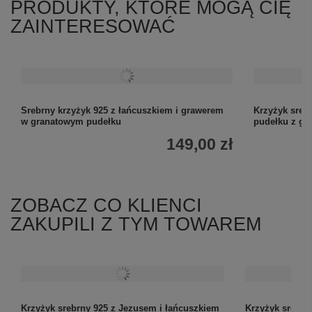
PRODUKTY, KTÓRE MOGĄ CIĘ
ZAINTERESOWAĆ
Srebrny krzyżyk 925 z łańcuszkiem i grawerem
Krzyżyk sreb
w granatowym pudełku
pudełku z g
149,00 zł
ZOBACZ CO KLIENCI
ZAKUPILI Z TYM TOWAREM
Krzyżyk srebrny 925 z Jezusem i łańcuszkiem
Krzyżyk srebrn