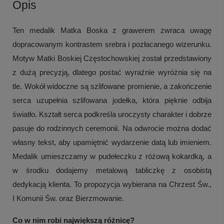
Opis
Ten medalik Matka Boska z grawerem zwraca uwagę
dopracowanym kontrastem srebra i pozłacanego wizerunku.
Motyw Matki Boskiej Częstochowskiej został przedstawiony
z dużą precyzją, dlatego postać wyraźnie wyróżnia się na
tle. Wokół widoczne są szlifowane promienie, a zakończenie
serca uzupełnia szlifowana jodełka, która pięknie odbija
światło. Kształt serca podkreśla uroczysty charakter i dobrze
pasuje do rodzinnych ceremonii. Na odwrocie można dodać
własny tekst, aby upamiętnić wydarzenie datą lub imieniem.
Medalik umieszczamy w pudełeczku z różową kokardką, a
w środku dodajemy metalową tabliczkę z osobistą
dedykacją klienta. To propozycja wybierana na Chrzest Św.,
I Komunii Św. oraz Bierzmowanie.
Co w nim robi największą różnicę?