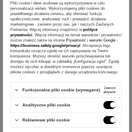
Pliki cookie i dane osobowe są wykorzystywane w celu
Odpowiedź:
Mogą to być słowa upamiętniające wydarzenie
personalizacji reklam. Wykorzystujemy pliki cookies do
oraz data lub imię.
prawidłowego działania serwisu, aby oferować funkcje
społecznościowe, analizować ruch i prowadzić działania
marketingowe - zarówno przez nas, jak i naszych Zaufanych
Pytanie:
Czy wizerunek Matki Boskiej jest pozłacany?
Partnerów. Więcej informacji znajdziesz w
polityce
Odpowiedź:
Tak, wizerunek Matki Boskiej Częstochowskiej
prywatności
. Więcej informacji na temat warunków i prywatności
można znaleźć także na stronie
Prywatność i warunki Google
-
został pozłacany.
https://business.safety.google/privacy/
. Akceptacja tego
komunikatu oznacza zgodę na ich zapisywanie na Twoim
Pytanie:
Jak wygląda opakowanie i dedykacja w
komputerze. Możesz określić warunki przechowywania lub
dostępu do nich klikając w zakładkę „Konfiguracja zgód”. Zgodę
pudełeczku?
Odpowiedź:
Medalik umieszczamy w
możesz wycofać w dowolnym momencie poprzez usunięcie
pudełeczku z różową kokardką i dodajemy metalową
plików cookies z przeglądarki z danego urządzenia końcowego.
tabliczkę z osobistą dedykacją klienta, na przykład
Zawsze
życzeniami z grafiką.
Funkcjonalne pliki cookie (wymagane)
aktywne
Pytanie:
Na jakie okazje pasuje ten medalik?
Odpowiedź:
Analityczne pliki cookie
To propozycja na Chrzest Św., I Komunii Św. oraz
Bierzmowanie.
Reklamowe pliki cookie
Mały przedmiot, wielkie emocje