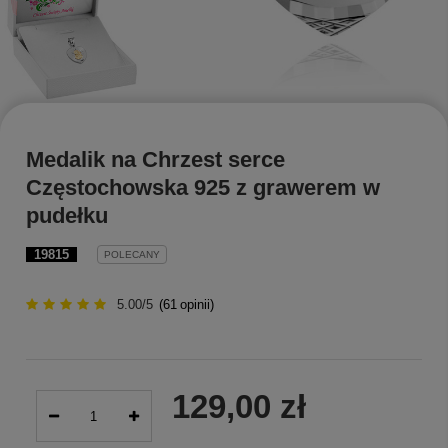
Medalik na Chrzest serce
Częstochowska 925 z grawerem w
pudełku
19815
POLECANY
5.00/5
(
61
opinii)
129,00 zł