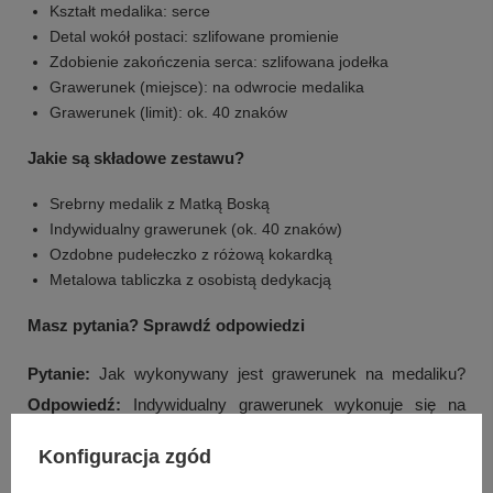
Kształt medalika: serce
Detal wokół postaci: szlifowane promienie
Zdobienie zakończenia serca: szlifowana jodełka
Grawerunek (miejsce): na odwrocie medalika
Grawerunek (limit): ok. 40 znaków
Jakie są składowe zestawu?
Srebrny medalik z Matką Boską
Indywidualny grawerunek (ok. 40 znaków)
Ozdobne pudełeczko z różową kokardką
Metalowa tabliczka z osobistą dedykacją
Masz pytania? Sprawdź odpowiedzi
Pytanie:
Jak wykonywany jest grawerunek na medaliku?
Odpowiedź:
Indywidualny grawerunek wykonuje się na
odwrocie medalika, a jego limit to ok. 40 znaków.
Konfiguracja zgód
Pytanie:
Jaką treść można umieścić w grawerunku?