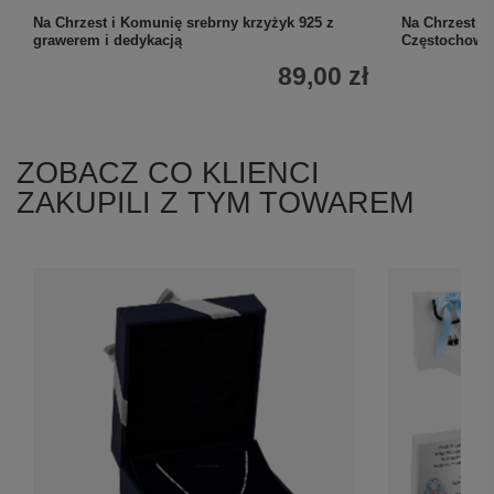
Na Chrzest i Komunię srebrny krzyżyk 925 z
Na Chrzest i
grawerem i dedykacją
Częstochows
89,00 zł
ZOBACZ CO KLIENCI
ZAKUPILI Z TYM TOWAREM