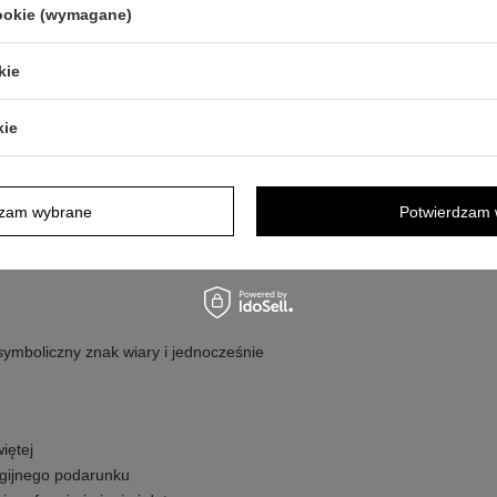
cookie (wymagane)
ardką
pudełeczku z życzeniami, grafiką lub
kie
kie
k w ozdobnym pudełeczku może od razu
a z dedykacją wewnątrz pozwala
dzam wybrane
Potwierdzam 
 się spójnie bez potrzeby dodatkowych
symboliczny znak wiary i jednocześnie
iętej
ligijnego podarunku