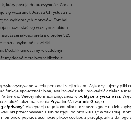
, który pasuje do uroczystości Chrztu
uje się wizerunek Jezusa Chrystusa na
 często wybieranych motywów. Symbol
zieję i może stać się ważnym znakiem
ajwyższej jakości srebra o próbie 925
ie można wykonać niewielki
nii. Medalik umieścimy w ozdobnym
ożemy dodać metalową tabliczkę z
rafiką lub zdjęciem.
a chrzest
są wykorzystywane w celu personalizacji reklam. Wykorzystujemy pliki 
 oprawa wręczenia. Połączenie motywu
wać funkcje społecznościowe, analizować ruch i prowadzić działania m
 Partnerów. Więcej informacji znajdziesz w
polityce prywatności
. Wię
e drobny przedmiot zyskuje osobisty
a znaleźć także na stronie
Prywatność i warunki Google
-
gle/privacy/
. Akceptacja tego komunikatu oznacza zgodę na ich zapi
warunki przechowywania lub dostępu do nich klikając w zakładkę „Kon
rzyża
momencie poprzez usunięcie plików cookies z przeglądarki z danego
 925
rocie z imieniem i datą ceremonii