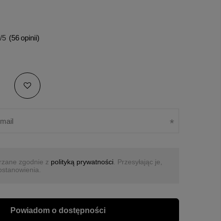
/5
(
56
opinii)
rzane zgodnie z
polityką prywatności
. Przesyłając je,
ostanowienia.
Powiadom o dostępności