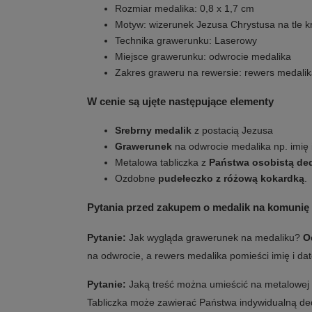
Rozmiar medalika: 0,8 x 1,7 cm
Motyw: wizerunek Jezusa Chrystusa na tle k
Technika grawerunku: Laserowy
Miejsce grawerunku: odwrocie medalika
Zakres graweru na rewersie: rewers medalika
W cenie są ujęte następujące elementy
Srebrny medalik
z postacią Jezusa
Grawerunek
na odwrocie medalika np. imię i
Metalowa tabliczka z
Państwa osobistą de
Ozdobne
pudełeczko z różową kokardką
.
Pytania przed zakupem o medalik na komunię
Pytanie:
Jak wygląda grawerunek na medaliku?
O
na odwrocie, a rewers medalika pomieści imię i dat
Pytanie:
Jaką treść można umieścić na metalowej 
Tabliczka może zawierać Państwa indywidualną dedy