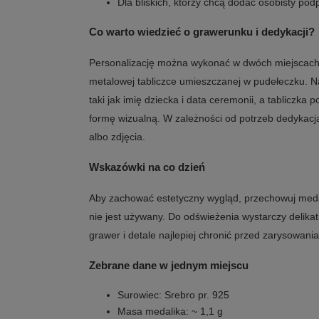
Dla bliskich, którzy chcą dodać osobisty podp
Co warto wiedzieć o grawerunku i dedykacji?
Personalizację można wykonać w dwóch miejscach:
metalowej tabliczce umieszczanej w pudełeczku. Na
taki jak imię dziecka i data ceremonii, a tabliczka
formę wizualną. W zależności od potrzeb dedykacja
albo zdjęcia.
Wskazówki na co dzień
Aby zachować estetyczny wygląd, przechowuj meda
nie jest używany. Do odświeżenia wystarczy delikat
grawer i detale najlepiej chronić przed zarysowa
Zebrane dane w jednym miejscu
Surowiec: Srebro pr. 925
Masa medalika: ~ 1,1 g