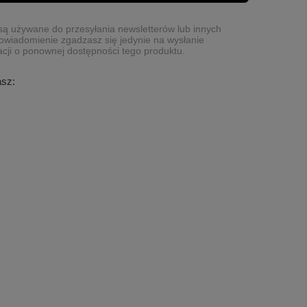
ą używane do przesyłania newsletterów lub innych
owiadomienie zgadzasz się jedynie na wysłanie
cji o ponownej dostępności tego produktu.
asz: