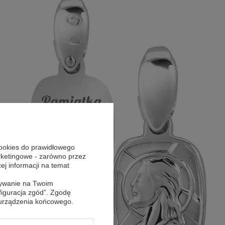
cookies do prawidłowego
arketingowe - zarówno przez
cej informacji na temat
sywanie na Twoim
figuracja zgód”. Zgodę
 urządzenia końcowego.