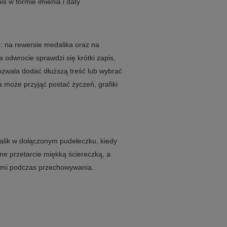
is w formie imienia i daty
 na rewersie medalika oraz na
 odwrocie sprawdzi się krótki zapis,
 pozwala dodać dłuższą treść lub wybrać
 może przyjąć postać życzeń, grafiki
lik w dołączonym pudełeczku, kiedy
ne przetarcie miękką ściereczką, a
niami podczas przechowywania.