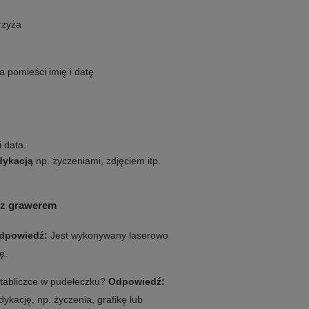
rzyża
 pomieści imię i datę
 data.
dykacją
np. życzeniami, zdjęciem itp.
 z grawerem
dpowiedź:
Jest wykonywany laserowo
ę.
tabliczce w pudełeczku?
Odpowiedź:
kację, np. życzenia, grafikę lub