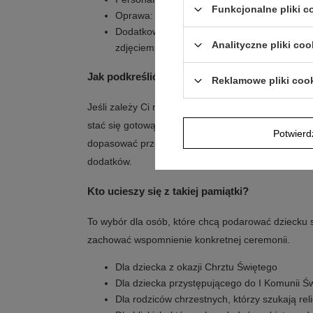
Funkcjonalne pliki 
Oprawa: ozdobne pudełeczko z różową kok
Dodatkowa dedykacja: metalowa tabliczka w 
Analityczne pliki coo
zdjęciem
Jak podkreślić jego dekoracyjny charakter?
Reklamowe pliki coo
Jeśli zależy Ci na eleganckim wręczeniu, medali
stać się gotową pamiątką do zachowania. Tabliczk
Potwier
dopasować przekaz do okazji, a całość prezentuje
dodatków.
Kto ucieszy się z takiej pamiątki?
To wybór dla osób, które chcą podarować dziecku 
zachować wspomnienie konkretnej ceremonii.
Dla dziecka z okazji Chrztu Świętego
Dla dziecka przystępującego do I Komunii Św
Dla rodziców chrzestnych, którzy szukają re