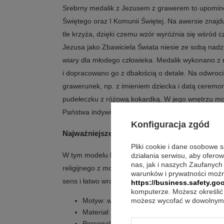
Srebrny medalik z Jezusem z grawerem to upominek
Świętego oraz I Komunii Świętej. Na awersie znajd
tle krzyża, dzięki czemu wzór wyróżnia się wśród
Jezusa jako Zbawiciela Świata niesie ze sobą nad
wiary dla młodego człowieka. Medalik wykonano z n
i dopracowano go z dbałością o detale. Na odwroc
grawerunek, np. z imieniem dziecka i datą ceremo
pudełeczku z różową kokardką. W jego wnętrzu m
Państwa indywidualną dedykacją, np. życzeniami, g
Konfiguracja zgód
Najważniejsze atuty, gdy wybierasz medalik n
Pliki cookie i dane osobowe 
W tym modelu liczy się czytelny przekaz i spójna
działania serwisu, aby ofero
nas, jak i naszych Zaufanych
religijnego z możliwością personalizacji sprawia, ż
warunków i prywatności możn
sens i łatwo wraca się do niego po latach.
https://business.safety.goo
komputerze. Możesz określić 
Motyw: wizerunek Jezusa Chrystusa na tle k
możesz wycofać w dowolnym 
Materiał: najwyższej jakości srebro o próbie
Personalizacja: niewielki grawerunek na odw