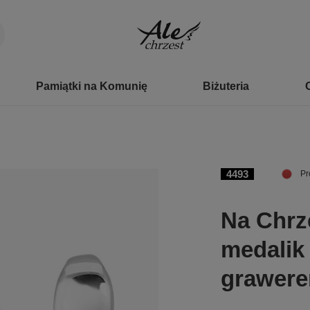
Pamiątki na Komunię
Biżuteria
4493
Pr
Na Chrz
medalik
grawer