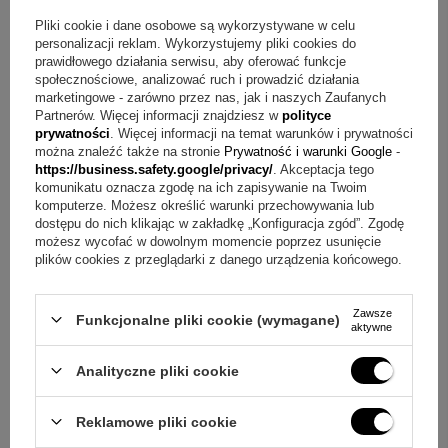
dowolny grawerunek umieszczony na pozytywce (max 55
znaków)
Pliki cookie i dane osobowe są wykorzystywane w celu
personalizacji reklam. Wykorzystujemy pliki cookies do
białe pudełko
prawidłowego działania serwisu, aby oferować funkcje
dowolna dedykacja na tabliczce w pudełku
społecznościowe, analizować ruch i prowadzić działania
marketingowe - zarówno przez nas, jak i naszych Zaufanych
Pytania i odpowiedzi o pozytywce z kryształami
Partnerów. Więcej informacji znajdziesz w
polityce
prywatności
. Więcej informacji na temat warunków i prywatności
można znaleźć także na stronie
Prywatność i warunki Google
-
Pytanie:
Jak uruchamia się pozytywkę?
Odpowiedź:
https://business.safety.google/privacy/
. Akceptacja tego
Pozytywkę nakręca się od spodu, a podczas działania
komunikatu oznacza zgodę na ich zapisywanie na Twoim
komputerze. Możesz określić warunki przechowywania lub
obraca się wokół własnej osi.
dostępu do nich klikając w zakładkę „Konfiguracja zgód”. Zgodę
możesz wycofać w dowolnym momencie poprzez usunięcie
Pytanie:
Jaką melodię odtwarza ten model?
Odpowiedź:
plików cookies z przeglądarki z danego urządzenia końcowego.
Pozytywka gra "Amazing Grace".
Zawsze
Funkcjonalne pliki cookie (wymagane)
Pytanie:
Jak wykonać grawer na pozytywce i jaki jest limit?
aktywne
Odpowiedź:
Można dodać dowolny grawerunek
Analityczne pliki cookie
umieszczony na pozytywce (max 55 znaków).
Reklamowe pliki cookie
Pytanie:
Jak wykonywana jest dedykacja na podstawie?