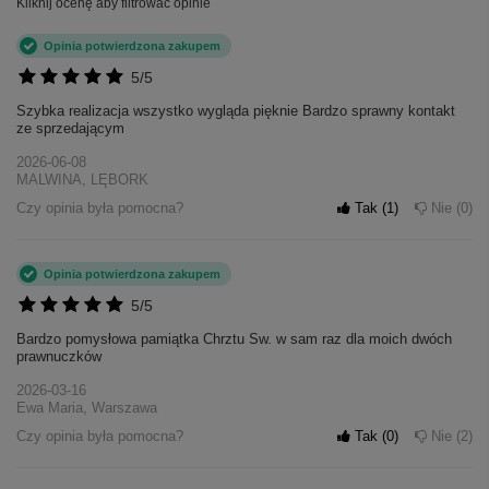
Kliknij ocenę aby filtrować opinie
Opinia potwierdzona zakupem
5/5
Szybka realizacja wszystko wygląda pięknie Bardzo sprawny kontakt
ze sprzedającym
2026-06-08
MALWINA, LĘBORK
Czy opinia była pomocna?
Tak
1
Nie
0
Opinia potwierdzona zakupem
5/5
Bardzo pomysłowa pamiątka Chrztu Sw. w sam raz dla moich dwóch
prawnuczków
2026-03-16
Ewa Maria, Warszawa
Czy opinia była pomocna?
Tak
0
Nie
2