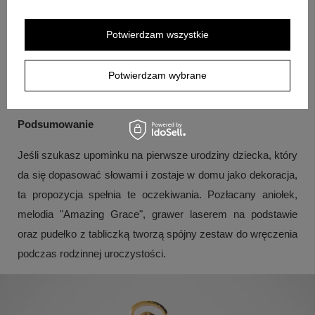
Odpowiedź:
Dedykacja jest umieszczana na podstawie w
trwałej technice grawerowania laserem.
Potwierdzam wszystkie
Pytanie:
Czy ten zestaw pasuje tylko na roczek?
Odpowiedź:
Może być pamiątką z okazji Chrztu, roczku lub
Potwierdzam wybrane
I Komunii Świętej.
Podsumowanie
Jeśli szukasz upominku na pierwsze urodziny dziecka, który
da się dopasować słowami i zostaje w domu jako dekoracja,
ta propozycja spełnia te oczekiwania. Pozłacany aniołek,
melodia "Amazing Grace", grawer laserem na podstawie
oraz pudełko z tabliczką tworzą spójny zestaw do wręczenia
podczas rodzinnej uroczystości.