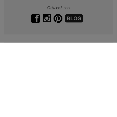
Odwiedź nas
Zapisz się do naszego newslettera.
Promocje, specjalne oferty.
Zapisz się