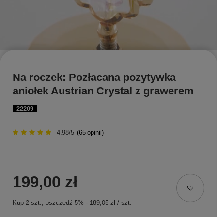
Na roczek: Pozłacana pozytywka
aniołek Austrian Crystal z grawerem
22209
4.98/5
(
65
opinii)
199,00 zł
Kup
2
szt.
, oszczędź
5
%
-
189,05 zł
/
szt.