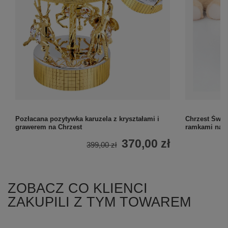
Pozłacana pozytywka karuzela z kryształami i
Chrzest Św.:
grawerem na Chrzest
ramkami na z
370,00 zł
399,00 zł
ZOBACZ CO KLIENCI
ZAKUPILI Z TYM TOWAREM