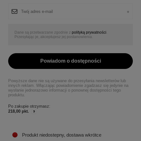
Dane są przetwarzane zgodnie z
polityką prywatności
.
Przesyłając je, akceptujesz jej postanowienia.
Powiadom o dostępności
Powyższe dane nie są używane do przesyłania newsletterów lub
innych reklam. Włączając powiadomienie zgadzasz się jedynie na
wysłanie jednorazowo informacji o ponownej dostępności tego
produktu.
Po zakupie otrzymasz:
218,00 pkt.
Produkt niedostepny, dostawa wkrótce