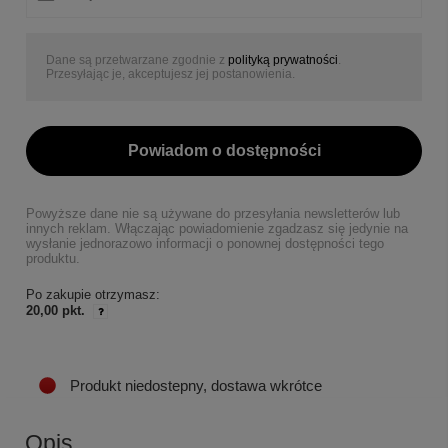
Dane są przetwarzane zgodnie z
polityką prywatności
.
Przesyłając je, akceptujesz jej postanowienia.
Powiadom o dostępności
Powyższe dane nie są używane do przesyłania newsletterów lub
innych reklam. Włączając powiadomienie zgadzasz się jedynie na
wysłanie jednorazowo informacji o ponownej dostępności tego
produktu.
Po zakupie otrzymasz:
20,00 pkt.
Produkt niedostepny, dostawa wkrótce
Opis