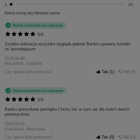
1
0
Kliknij ocenę aby filtrować opinie
Opinia potwierdzona zakupem
5/5
Szybka realizacja wszystko wygląda pięknie Bardzo sprawny kontakt
ze sprzedającym
2026-06-08
MALWINA, LĘBORK
Czy opinia była pomocna?
Tak
1
Nie
0
Opinia potwierdzona zakupem
5/5
Bardzo pomysłowa pamiątka Chrztu Sw. w sam raz dla moich dwóch
prawnuczków
2026-03-16
Ewa Maria, Warszawa
Czy opinia była pomocna?
Tak
0
Nie
2