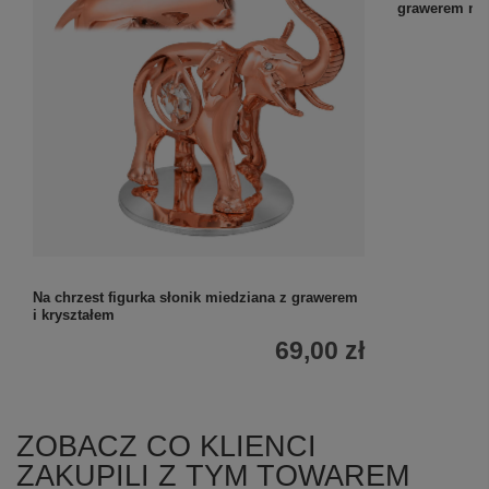
Na chrzest figurka słonik miedziana z grawerem
Na Chrzest: Z
i kryształem
grawerem na 
69,00 zł
ZOBACZ CO KLIENCI
ZAKUPILI Z TYM TOWAREM