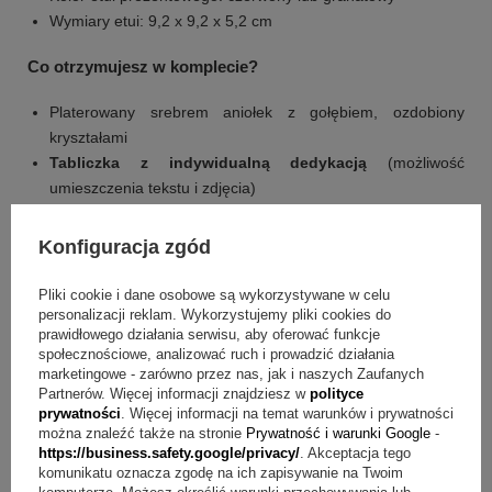
Wymiary etui: 9,2 x 9,2 x 5,2 cm
Co otrzymujesz w komplecie?
Platerowany srebrem aniołek z gołębiem, ozdobiony
kryształami
Tabliczka z indywidualną dedykacją
(możliwość
umieszczenia tekstu i zdjęcia)
Eleganckie etui prezentowe
Konfiguracja zgód
Q&A o posrebrzanym aniołku z kryształami
Pliki cookie i dane osobowe są wykorzystywane w celu
Pytanie:
Jak spersonalizować tabliczkę z dedykacją?
personalizacji reklam. Wykorzystujemy pliki cookies do
prawidłowego działania serwisu, aby oferować funkcje
Odpowiedź:
Na tabliczce możesz umieścić wybrany tekst,
społecznościowe, analizować ruch i prowadzić działania
a nawet zdjęcie.
marketingowe - zarówno przez nas, jak i naszych Zaufanych
Partnerów. Więcej informacji znajdziesz w
polityce
prywatności
. Więcej informacji na temat warunków i prywatności
Pytanie:
Jak jest zapakowany zestaw?
Odpowiedź:
Całość
można znaleźć także na stronie
Prywatność i warunki Google
-
znajduje się w eleganckim etui prezentowym.
https://business.safety.google/privacy/
. Akceptacja tego
komunikatu oznacza zgodę na ich zapisywanie na Twoim