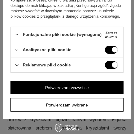
komputerze. Możesz określić warunki przechowywania lub
Pytanie:
Na jakie okazje pasuje ten aniołek?
Odpowiedź:
dostępu do nich klikając w zakładkę „Konfiguracja zgód”. Zgodę
Sprawdzi się jako podarunek z okazji chrztu, narodzin
możesz wycofać w dowolnym momencie poprzez usunięcie
plików cookies z przeglądarki z danego urządzenia końcowego.
dziecka, roczku, komunii lub innej ważnej uroczystości.
Pytanie:
Czy w komplecie jest dedykacja?
Odpowiedź:
Zawsze
Funkcjonalne pliki cookie (wymagane)
aktywne
Tak, w zestawie znajduje się tabliczka z indywidualną
dedykacją.
Analityczne pliki cookie
Pytanie:
Jakie kolory może mieć etui prezentowe?
Reklamowe pliki cookie
Odpowiedź:
Kolor etui prezentowego to czerwony lub
granatowy.
Potwierdzam wszystkie
Podsumowanie
Jeśli chcesz podarować symboliczny upominek, który
Potwierdzam wybrane
jednocześnie ma osobisty charakter, ten posrebrzany
aniołek z kryształami będzie trafnym wyborem. Figurka
platerowana srebrem i ozdobiona kryształami tworzy