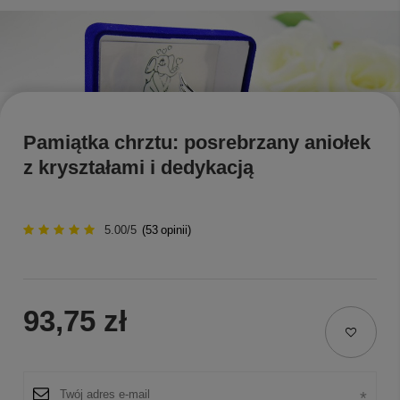
Pamiątka chrztu: posrebrzany aniołek
z kryształami i dedykacją
5.00/5
(
53
opinii)
93,75 zł