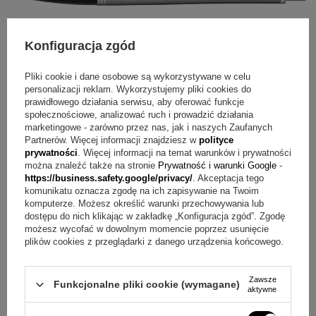
Konfiguracja zgód
Pliki cookie i dane osobowe są wykorzystywane w celu
personalizacji reklam. Wykorzystujemy pliki cookies do
prawidłowego działania serwisu, aby oferować funkcje
2 LATA PRODUCENTA
społecznościowe, analizować ruch i prowadzić działania
marketingowe - zarówno przez nas, jak i naszych Zaufanych
Kupując w naszej firmie masz pewność, że jest to oryginalny
Partnerów. Więcej informacji znajdziesz w
polityce
produkt Parkera z 2 letnią międzynarodową gwarancją, która
prywatności
. Więcej informacji na temat warunków i prywatności
jest ważna na podstawie dowodu zakupu jaki od nas
można znaleźć także na stronie
Prywatność i warunki Google
-
otrzymujesz.
https://business.safety.google/privacy/
. Akceptacja tego
komunikatu oznacza zgodę na ich zapisywanie na Twoim
komputerze. Możesz określić warunki przechowywania lub
ZAPYTAJ O PRODUKT
dostępu do nich klikając w zakładkę „Konfiguracja zgód”. Zgodę
możesz wycofać w dowolnym momencie poprzez usunięcie
plików cookies z przeglądarki z danego urządzenia końcowego.
Jeżeli powyższy opis jest dla Ciebie niewystarczający, prześlij nam
swoje pytanie odnośnie tego produktu. Postaramy się odpowiedzieć tak
szybko jak tylko będzie to możliwe.
Dane są przetwarzane zgodnie z
Zawsze
Funkcjonalne pliki cookie (wymagane)
polityką prywatności
. Przesyłając je, akceptujesz jej postanowienia.
aktywne