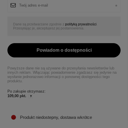
Dane są przetwarzane zgodnie z
polityką prywatności
.
Przesyłając je, akceptujesz jej postanowienia.
Powiadom o dostępności
Powyższe dane nie są używane do przesyłania newsletterów lub
innych reklam. Włączając powiadomienie zgadzasz się jedynie na
wysłanie jednorazowo informacji o ponownej dostępności tego
produktu.
Po zakupie otrzymasz:
109,00 pkt.
Produkt niedostepny, dostawa wkrótce