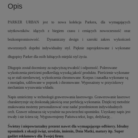
Opis
PARKER URBAN jest to nowa kolekcja Parkera, dla wymagających
użytkowników. idących z biegiem czasu i ceniących nowoczesność oraz
bezkompromisowość. Dynamiczny design i szeroki zakres wykończeń
stworzonych dopełni indywidualny styl. Pięknie zaprojektowane i wykonane
długopisy Parker dla osób lubiących miejski styl życia.
Długopis został doceniony za najwyższą trwałość i odporność. Polerowane
wykończenia pierścieni podkreślają wysoką jakość produktu. Pierścienie wykonane
są ze stali nierdzewnej, wykończenia chromowane. Korpus i nasadka wykonane są
z mosiądzu, szlifowane w poprzek i chromowane. Wyposażony w przyciskowy
mechanizm wysuwania wkładu.
Napis umieścimy w technologii grawerowania laserowego. Grawerowanie laserowe
charakteryzuje się doskonałą jakością oraz perfekcją wykonania. Dzięki tej metodzie
znakowania możemy personalizować oraz nadać przedmiotom indywidualnych
cech. Grawer odznacza się wyraźnie na powierzchni upominku. Uzyskany napis jest
trwały i nie ściera się. Wygrawerujemy Państwa tekst, logo, dedykację...
Świetny i niepowtarzalny prezent nawet dla wymagającego odbiorcy. Idealny
upominek z okazji świąt, urodzin, imienin, Dnia Matki, matury itp. Super
gadżet reklamowy dla Twojej firmy.