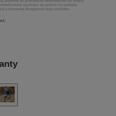
ą używane do przesyłania newsletterów lub innych
owiadomienie zgadzasz się jedynie na wysłanie
cji o ponownej dostępności tego produktu.
asz:
anty