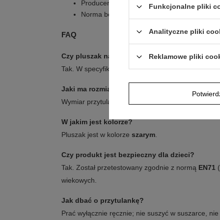
Producent: Jellycat
Funkcjonalne pliki 
Norma bezpieczeństwa: EN71 (części 1, 2 i 
Analityczne pliki coo
FAQ
Czy pluszak nadaje się od urodzenia?
Reklamowe pliki coo
Tak. W specyfikacji podano wiek
0+
, a produkt nada
Jaki ma rozmiar?
Potwier
Wymiar przytulanki to
32 cm
.
W jakim jest kolorze?
Pluszak jest w kolorze
szarym
.
Czy produkt jest bezpieczny dla dzieci?
Tak. Został przetestowany zgodnie z normą
EN71
(
wiekowych.
Jak dbać o przytulankę?
Prać wyłącznie ręcznie; nie suszyć w suszarce, nie