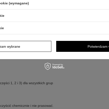
cookie (wymagane)
3)
kie
kie
je się dla dzieci od urodzenia.
dzam wybrane
Potwierdzam 
części 1, 2 i 3) dla wszystkich grup
 czyścić chemicznie i nie prasować.