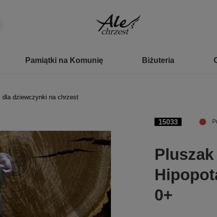
Pamiątki na Komunię
Biżuteria
 dla dziewczynki na chrzest
15033
P
Pluszak
Hipopot
0+