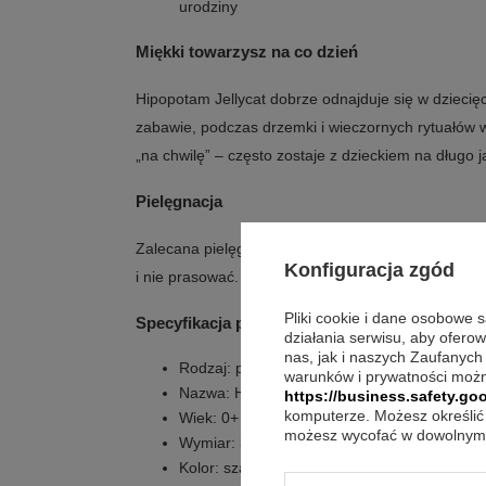
urodziny
Miękki towarzysz na co dzień
Hipopotam Jellycat dobrze odnajduje się w dzieci
zabawie, podczas drzemki i wieczornych rytuałów wy
„na chwilę” – często zostaje z dzieckiem na długo j
Pielęgnacja
Zalecana pielęgnacja:
prać tylko ręcznie
. Nie sus
Konfiguracja zgód
i nie prasować.
Pliki cookie i dane osobowe 
Specyfikacja produktu
działania serwisu, aby ofero
nas, jak i naszych Zaufanych
Rodzaj: pluszak / przytulanka
warunków i prywatności możn
Nazwa: Hipopotamica
https://business.safety.goo
komputerze. Możesz określić 
Wiek: 0+
możesz wycofać w dowolnym 
Wymiar: 32 cm
Kolor: szary