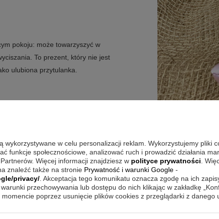
ęcym pokoju: może towarzyszyć w
ciszania. To prezent, który nie jest
ako ulubiona przytulanka.
zyć w suszarce, nie czyścić chemicznie
są wykorzystywane w celu personalizacji reklam. Wykorzystujemy pliki 
wać funkcje społecznościowe, analizować ruch i prowadzić działania m
 Partnerów. Więcej informacji znajdziesz w
polityce prywatności
. Wię
a znaleźć także na stronie
Prywatność i warunki Google
-
gle/privacy/
. Akceptacja tego komunikatu oznacza zgodę na ich zapi
warunki przechowywania lub dostępu do nich klikając w zakładkę „Kon
momencie poprzez usunięcie plików cookies z przeglądarki z danego