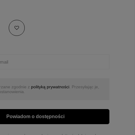
rzane zgodnie z
polityką prywatności
. Przesyłając je,
ostanowienia.
Powiadom o dostępności