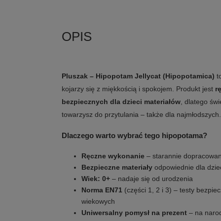
Pluszak – Hipopotam Jellycat (Hipopotamica)
to
kojarzy się z miękkością i spokojem. Produkt jest
r
bezpiecznych dla dzieci materiałów
, dlatego świ
towarzysz do przytulania – także dla najmłodszych.
Dlaczego warto wybrać tego hipopotama?
Ręczne wykonanie
– starannie dopracowan
Bezpieczne materiały
odpowiednie dla dzie
Wiek: 0+
– nadaje się od urodzenia
Norma EN71
(części 1, 2 i 3) – testy bezpi
wiekowych
Uniwersalny pomysł na prezent
– na narod