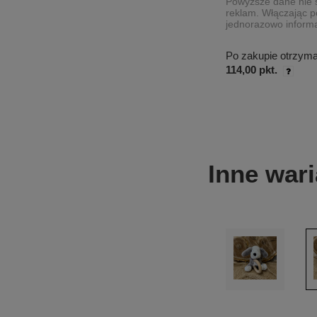
Powyższe dane nie s
reklam. Włączając p
jednorazowo informa
Po zakupie otrzym
114,00 pkt.
Inne wari