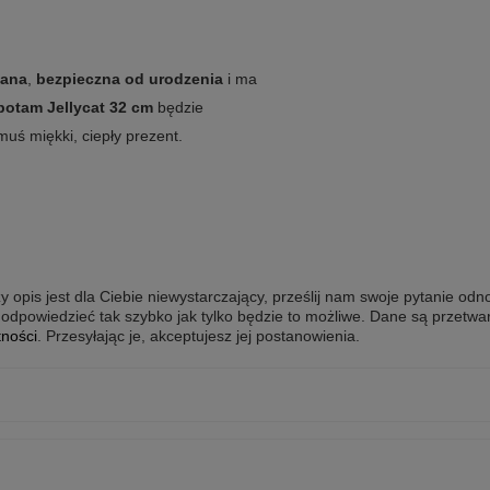
nana
,
bezpieczna od urodzenia
i ma
potam Jellycat 32 cm
będzie
uś miękki, ciepły prezent.
y opis jest dla Ciebie niewystarczający, prześlij nam swoje pytanie odn
odpowiedzieć tak szybko jak tylko będzie to możliwe.
Dane są przetwa
tności
. Przesyłając je, akceptujesz jej postanowienia.