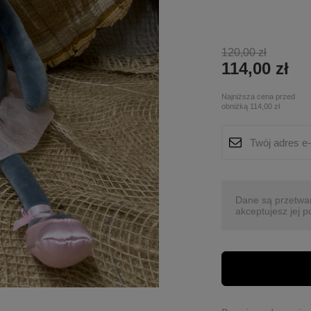
120,00 zł
114,00 zł
Najniższa cena przed
obniżką
114,00 zł
Dane są przetwa
akceptujesz jej p