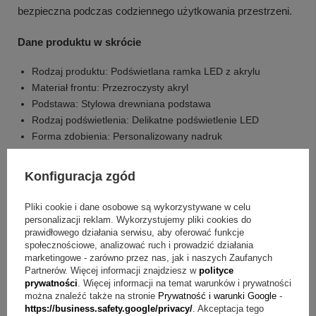
bezpieczna podczas codziennego użytkowania przestrzeni.
Dane produktu w skrócie
Rodzaj produktu: Podświetlana ramka LED z akrylu
Materiał frontu: Przezroczysty akryl
Podstawa: Stylowa drewniana podstawa
Rodzaj podświetlenia: Delikatne podświetlenie LED
Forma zdobienia: Personalizowany nadruk
Elementy nadruku: imiona / zdjęcie / dedykacja
Styl wnętrza: nowoczesne przestrzenie / klasyczne
Konfiguracja zgód
aranżacje
Efekt oświetlenia: subtelnie rozjaśnia przestrzeń
Pliki cookie i dane osobowe są wykorzystywane w celu
Efekt wizualny: ciepły klimat
personalizacji reklam. Wykorzystujemy pliki cookies do
+
3
prawidłowego działania serwisu, aby oferować funkcje
Miejsce ekspozycji: półka / biurko / stolik nocny
społecznościowe, analizować ruch i prowadzić działania
Polecana okazja: rocznica / walentynki / wyjątkowy dzień
Zobacz więcej
marketingowe - zarówno przez nas, jak i naszych Zaufanych
Partnerów. Więcej informacji znajdziesz w
polityce
Masz pytania? Sprawdź odpowiedzi
prywatności
. Więcej informacji na temat warunków i prywatności
można znaleźć także na stronie
Prywatność i warunki Google
-
https://business.safety.google/privacy/
. Akceptacja tego
Pytanie:
Jakie elementy można umieścić na tej ramce?