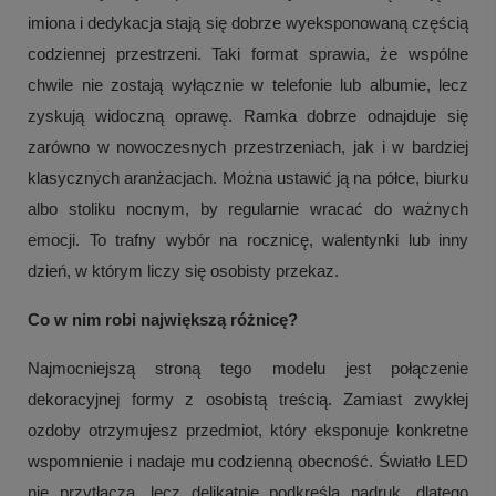
imiona i dedykacja stają się dobrze wyeksponowaną częścią
codziennej przestrzeni. Taki format sprawia, że wspólne
chwile nie zostają wyłącznie w telefonie lub albumie, lecz
zyskują widoczną oprawę. Ramka dobrze odnajduje się
zarówno w nowoczesnych przestrzeniach, jak i w bardziej
klasycznych aranżacjach. Można ustawić ją na półce, biurku
albo stoliku nocnym, by regularnie wracać do ważnych
emocji. To trafny wybór na rocznicę, walentynki lub inny
dzień, w którym liczy się osobisty przekaz.
Co w nim robi największą różnicę?
Najmocniejszą stroną tego modelu jest połączenie
dekoracyjnej formy z osobistą treścią. Zamiast zwykłej
ozdoby otrzymujesz przedmiot, który eksponuje konkretne
wspomnienie i nadaje mu codzienną obecność. Światło LED
nie przytłacza, lecz delikatnie podkreśla nadruk, dlatego