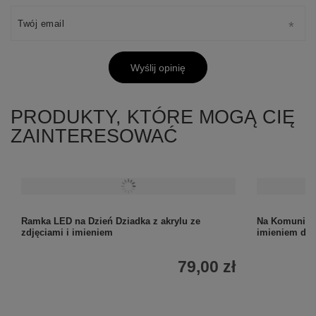
Twój email
Wyślij opinię
PRODUKTY, KTÓRE MOGĄ CIĘ
ZAINTERESOWAĆ
Ramka LED na Dzień Dziadka z akrylu ze
Na Komunię 
zdjęciami i imieniem
imieniem dla
79,00 zł