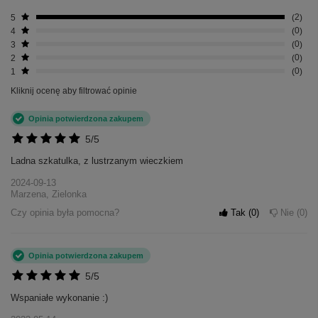
5
2
4
0
3
0
2
0
1
0
Kliknij ocenę aby filtrować opinie
Opinia potwierdzona zakupem
5/5
Ladna szkatulka, z lustrzanym wieczkiem
2024-09-13
Marzena, Zielonka
Czy opinia była pomocna?
Tak
0
Nie
0
Opinia potwierdzona zakupem
5/5
Wspaniałe wykonanie :)