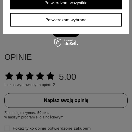
Potwierdzam wszystkie
Potwierdzam wybrane
Wyślij
OPINIE
5.00
Liczba wystawionych opinii: 2
Napisz swoją opinię
Za opinię otrzymasz
50 pkt.
w naszym programie lojalnościowym.
Pokaż tylko opinie potwierdzone zakupem