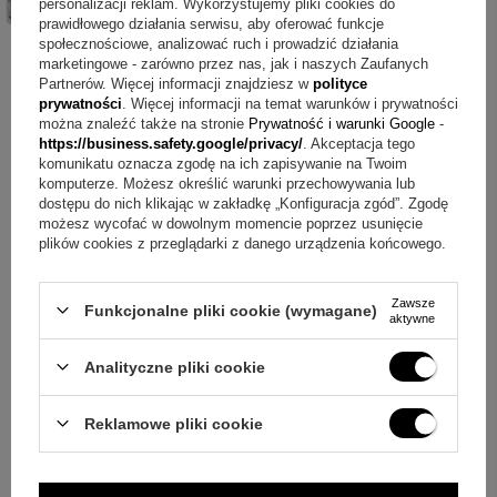
personalizacji reklam. Wykorzystujemy pliki cookies do
prawidłowego działania serwisu, aby oferować funkcje
społecznościowe, analizować ruch i prowadzić działania
marketingowe - zarówno przez nas, jak i naszych Zaufanych
Partnerów. Więcej informacji znajdziesz w
polityce
prywatności
. Więcej informacji na temat warunków i prywatności
można znaleźć także na stronie
Prywatność i warunki Google
-
https://business.safety.google/privacy/
. Akceptacja tego
komunikatu oznacza zgodę na ich zapisywanie na Twoim
komputerze. Możesz określić warunki przechowywania lub
dostępu do nich klikając w zakładkę „Konfiguracja zgód”. Zgodę
ZAPYTAJ O PRODUKT
możesz wycofać w dowolnym momencie poprzez usunięcie
plików cookies z przeglądarki z danego urządzenia końcowego.
Jeżeli powyższy opis jest dla Ciebie niewystarczający, prześlij nam
Zawsze
swoje pytanie odnośnie tego produktu. Postaramy się odpowiedzieć tak
Funkcjonalne pliki cookie (wymagane)
aktywne
szybko jak tylko będzie to możliwe.
Dane są przetwarzane zgodnie z
+
2
polityką prywatności
. Przesyłając je, akceptujesz jej postanowienia.
Analityczne pliki cookie
Zobacz więcej
E-mail
Reklamowe pliki cookie
Pytanie