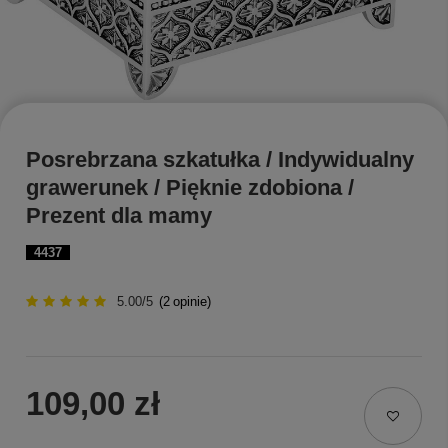
Posrebrzana szkatułka / Indywidualny
grawerunek / Pięknie zdobiona /
Prezent dla mamy
4437
5.00/5
(
2
opinie)
109,00 zł