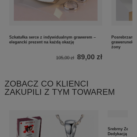
Szkatułka serce z indywidualnym grawerem –
Posrebrzana 
elegancki prezent na każdą okazję
grawerunek / 
żony
89,00 zł
105,00 zł
ZOBACZ CO KLIENCI
ZAKUPILI Z TYM TOWAREM