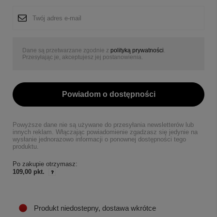
Dane są przetwarzane zgodnie z
polityką prywatności
.
Przesyłając je, akceptujesz jej postanowienia.
Powiadom o dostępności
Powyższe dane nie są używane do przesyłania newsletterów lub
innych reklam. Włączając powiadomienie zgadzasz się jedynie na
wysłanie jednorazowo informacji o ponownej dostępności tego
produktu.
Po zakupie otrzymasz:
109,00 pkt.
Produkt niedostepny, dostawa wkrótce