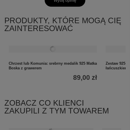
Wyślij opinię
PRODUKTY, KTÓRE MOGĄ CIĘ
ZAINTERESOWAĆ
Chrzest lub Komunia: srebrny medalik 925 Matka
Zestaw 925: m
Boska z grawerem
łańcuszkiem 
89,00 zł
ZOBACZ CO KLIENCI
ZAKUPILI Z TYM TOWAREM