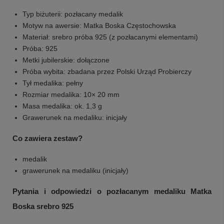
Typ biżuterii: pozłacany medalik
Motyw na awersie: Matka Boska Częstochowska
Materiał: srebro próba 925 (z pozłacanymi elementami)
Próba: 925
Metki jubilerskie: dołączone
Próba wybita: zbadana przez Polski Urząd Probierczy
Tył medalika: pełny
Rozmiar medalika: 10× 20 mm
Masa medalika: ok. 1,3 g
Grawerunek na medaliku: inicjały
Co zawiera zestaw?
medalik
grawerunek na medaliku (inicjały)
Pytania i odpowiedzi o pozłacanym medaliku Matka
Boska srebro 925