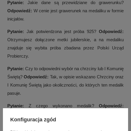
Pytanie:
Jakie dane są przewidziane do grawerunku?
Odpowiedź:
W cenie jest grawerunek na medaliku w formie
inicjałów.
Pytanie:
Jak potwierdzona jest próba 925?
Odpowiedź:
Otrzymujesz dołączone metki jubilerskie, a na medaliku
znajduje się wybita próba zbadana przez Polski Urząd
Probierczy.
Pytanie:
Czy to odpowiedni wybór na chrzciny lub I Komunię
Świętą?
Odpowiedź:
Tak, w opisie wskazano Chrzciny oraz
I Komunię Świętą jako okoliczności, do których ten medalik
pasuje.
Pytanie:
Z czego wykonano medalik?
Odpowiedź:
Tworzywo to srebro próba 925 (z pozłacanymi elementami).
Konfiguracja zgód
Pytanie:
Jaki jest tył medalika?
Odpowiedź:
Tył medalika