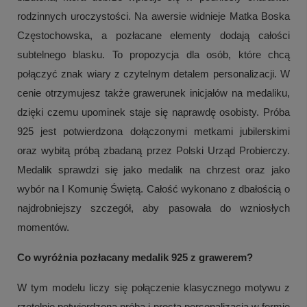
rodzinnych uroczystości. Na awersie widnieje Matka Boska
Częstochowska, a pozłacane elementy dodają całości
subtelnego blasku. To propozycja dla osób, które chcą
połączyć znak wiary z czytelnym detalem personalizacji. W
cenie otrzymujesz także grawerunek inicjałów na medaliku,
dzięki czemu upominek staje się naprawdę osobisty. Próba
925 jest potwierdzona dołączonymi metkami jubilerskimi
oraz wybitą próbą zbadaną przez Polski Urząd Probierczy.
Medalik sprawdzi się jako medalik na chrzest oraz jako
wybór na I Komunię Świętą. Całość wykonano z dbałością o
najdrobniejszy szczegół, aby pasowała do wzniosłych
momentów.
Co wyróżnia pozłacany medalik 925 z grawerem?
W tym modelu liczy się połączenie klasycznego motywu z
rzetelnie potwierdzoną próbą i prostą personalizacją w formie