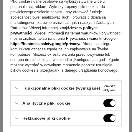
Pliki cookie i dane osobowe są wykorzystywane w celu
jest pełny.
personalizacji reklam. Wykorzystujemy pliki cookies do
prawidłowego działania serwisu, aby oferować funkcje
Podsumowanie
społecznościowe, analizować ruch i prowadzić działania
marketingowe - zarówno przez nas, jak i naszych Zaufanych
Partnerów. Więcej informacji znajdziesz w
polityce
Jeśli szukasz biżuterii na ważną uroczystość, ten pozłacany
prywatności
. Więcej informacji na temat warunków i prywatności
medalik z Matką Boską Częstochowską łączy klasyczny
można znaleźć także na stronie
Prywatność i warunki Google
-
https://business.safety.google/privacy/
. Akceptacja tego
wizerunek z potwierdzoną próbą srebra i prostą
komunikatu oznacza zgodę na ich zapisywanie na Twoim
personalizacją. Dołączone metki jubilerskie oraz wybita
komputerze. Możesz określić warunki przechowywania lub
dostępu do nich klikając w zakładkę „Konfiguracja zgód”. Zgodę
próba zbadana przez Polski Urząd Probierczy podkreślają
możesz wycofać w dowolnym momencie poprzez usunięcie
plików cookies z przeglądarki z danego urządzenia końcowego.
rzetelność wykonania, a inicjały w grawerunku dodają
osobistego znaczenia. To wybór, który dobrze pasuje do
Zawsze
Chrztu i I Komunii Świętej oraz innych podniosłych okazji.
Funkcjonalne pliki cookie (wymagane)
aktywne
Analityczne pliki cookie
Reklamowe pliki cookie