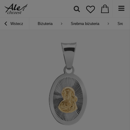
Wstecz
Biżuteria
Srebrna biżuteria
Srebrne