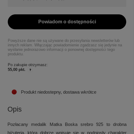
Powiadom o dostępności
Powyższe dane nie są używane do przesyłania newsletterów lub
innych reklam. Włączając powiadomienie zgadzasz się jedynie na
wysłanie jednorazowo informacji o ponownej dostępności tego
produktu.
Po zakupie otrzymasz:
55,00 pkt.
Produkt niedostepny, dostawa wkrótce
Opis
Pozłacany medalik Matka Boska srebro 925 to drobna
biżuteria, która dobrze wpisuje się w podniosły charakter