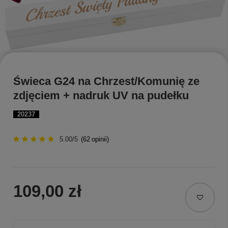
Świeca G24 na Chrzest/Komunię ze
zdjęciem + nadruk UV na pudełku
20237
5.00/5
(
62
opinii)
109,00 zł