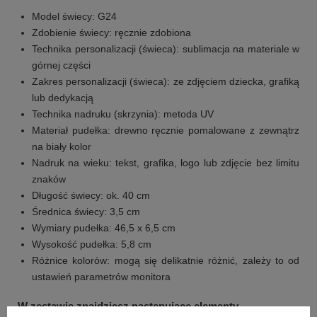
Model świecy: G24
Zdobienie świecy: ręcznie zdobiona
Technika personalizacji (świeca): sublimacja na materiale w
górnej części
Zakres personalizacji (świeca): ze zdjęciem dziecka, grafiką
lub dedykacją
Technika nadruku (skrzynia): metoda UV
Materiał pudełka: drewno ręcznie pomalowane z zewnątrz
na biały kolor
Nadruk na wieku: tekst, grafika, logo lub zdjęcie bez limitu
znaków
Długość świecy: ok. 40 cm
Średnica świecy: 3,5 cm
Wymiary pudełka: 46,5 x 6,5 cm
Wysokość pudełka: 5,8 cm
Różnice kolorów: mogą się delikatnie różnić, zależy to od
ustawień parametrów monitora
W zestawie znajdziesz następujące elementy