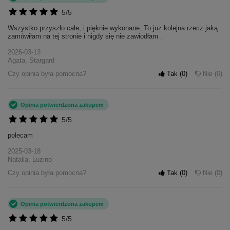
5/5
Wszystko przyszło całe, i pięknie wykonane. To już kolejna rzecz jaką
zamówiłam na tej stronie i nigdy się nie zawiodłam .
2026-03-13
Agata, Stargard
Czy opinia była pomocna?
Tak
0
Nie
0
Opinia potwierdzona zakupem
5/5
polecam
2025-03-18
Natalia, Luzino
Czy opinia była pomocna?
Tak
0
Nie
0
Opinia potwierdzona zakupem
5/5