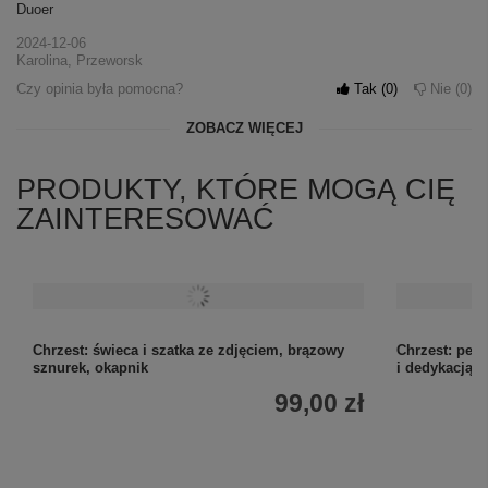
Duoer
2024-12-06
Karolina, Przeworsk
Czy opinia była pomocna?
Tak
0
Nie
0
ZOBACZ WIĘCEJ
PRODUKTY, KTÓRE MOGĄ CIĘ
ZAINTERESOWAĆ
Chrzest: świeca i szatka ze zdjęciem, brązowy
Chrzest: pele
sznurek, okapnik
i dedykacją
99,00 zł