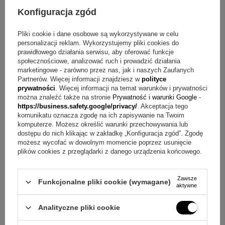
Konfiguracja zgód
świeca model G24
indywidualny nadruk zdjęcia lub grafiki oraz napisów
Pliki cookie i dane osobowe są wykorzystywane w celu
profitka
personalizacji reklam. Wykorzystujemy pliki cookies do
okapnik
prawidłowego działania serwisu, aby oferować funkcje
skrzynka na świece
społecznościowe, analizować ruch i prowadzić działania
marketingowe - zarówno przez nas, jak i naszych Zaufanych
dowolny nadruk na wieku (tekst, grafika, logo lub zdjęcie
Partnerów. Więcej informacji znajdziesz w
polityce
bez limitu znaków)
prywatności
. Więcej informacji na temat warunków i prywatności
można znaleźć także na stronie
Prywatność i warunki Google
-
Pytania przed zakupem zestawu z nadrukiem UV
https://business.safety.google/privacy/
. Akceptacja tego
komunikatu oznacza zgodę na ich zapisywanie na Twoim
komputerze. Możesz określić warunki przechowywania lub
Pytanie:
Jak wykonywana jest personalizacja na świecy?
dostępu do nich klikając w zakładkę „Konfiguracja zgód”. Zgodę
Odpowiedź:
Personalizacja na świecy jest robiona metodą
możesz wycofać w dowolnym momencie poprzez usunięcie
plików cookies z przeglądarki z danego urządzenia końcowego.
sublimacji na materiale w górnej części.
Pytanie:
Jakie treści można umieścić na świecy?
Zawsze
Funkcjonalne pliki cookie (wymagane)
aktywne
Odpowiedź:
Na świecy można umieścić zdjęcie dziecka lub
dowolną grafikę, a także dedykację.
Analityczne pliki cookie
Pytanie:
Jak powstaje nadruk na powierzchni skrzyni?