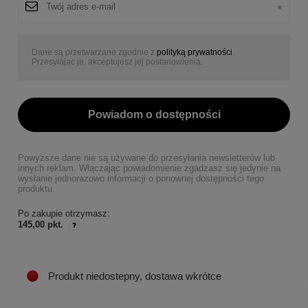
Dane są przetwarzane zgodnie z
polityką prywatności
.
Przesyłając je, akceptujesz jej postanowienia.
Powiadom o dostępności
Powyższe dane nie są używane do przesyłania newsletterów lub
innych reklam. Włączając powiadomienie zgadzasz się jedynie na
wysłanie jednorazowo informacji o ponownej dostępności tego
produktu.
Po zakupie otrzymasz:
145,00 pkt.
Produkt niedostepny, dostawa wkrótce