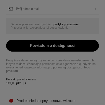
Dane są przetwarzane zgodnie z
polityką prywatności
.
Przesyłając je, akceptujesz jej postanowienia.
Powiadom o dostępności
Powyższe dane nie są używane do przesyłania newsletterów lub
innych reklam. Włączając powiadomienie zgadzasz się jedynie na
wysłanie jednorazowo informacji o ponownej dostępności tego
produktu.
Po zakupie otrzymasz:
145,00 pkt.
Produkt niedostepny, dostawa wkrótce