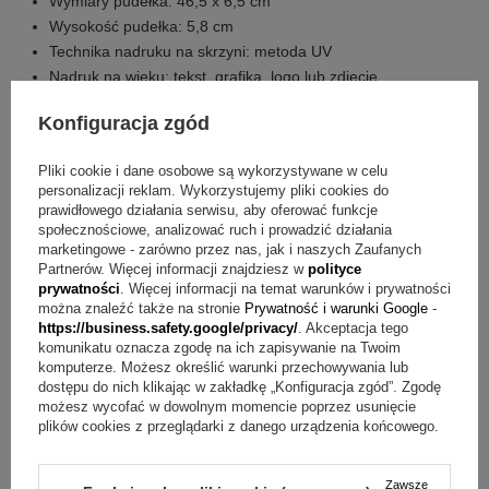
Wymiary pudełka: 46,5 x 6,5 cm
Wysokość pudełka: 5,8 cm
Technika nadruku na skrzyni: metoda UV
Nadruk na wieku: tekst, grafika, logo lub zdjęcie
Limit nadruku na wieku: bez limitu znaków
Konfiguracja zgód
Co zawiera zestaw?
Pliki cookie i dane osobowe są wykorzystywane w celu
personalizacji reklam. Wykorzystujemy pliki cookies do
Świeca model G6
prawidłowego działania serwisu, aby oferować funkcje
Indywidualny nadruk zdjęcia lub grafiki oraz napisów
społecznościowe, analizować ruch i prowadzić działania
Profitka
marketingowe - zarówno przez nas, jak i naszych Zaufanych
Okapnik
Partnerów. Więcej informacji znajdziesz w
polityce
prywatności
. Więcej informacji na temat warunków i prywatności
Skrzynka na świece
można znaleźć także na stronie
Prywatność i warunki Google
-
Dowolny nadruk na wieku (tekst, grafika, logo lub zdjęcie
https://business.safety.google/privacy/
. Akceptacja tego
bez limitu znaków)
komunikatu oznacza zgodę na ich zapisywanie na Twoim
komputerze. Możesz określić warunki przechowywania lub
dostępu do nich klikając w zakładkę „Konfiguracja zgód”. Zgodę
Pytania i odpowiedzi o zestaw ze zdjęciem i pudełkiem
możesz wycofać w dowolnym momencie poprzez usunięcie
plików cookies z przeglądarki z danego urządzenia końcowego.
Pytanie:
Jak wykonywana jest personalizacja na świecy?
Odpowiedź:
Personalizacja jest robiona metodą sublimacji
Zawsze