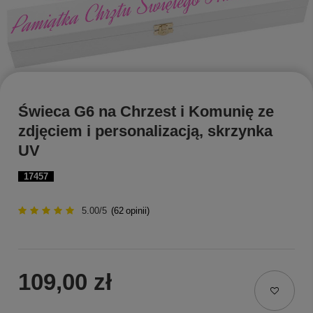
Świeca G6 na Chrzest i Komunię ze
zdjęciem i personalizacją, skrzynka
UV
17457
5.00/5
(
62
opinii)
109,00 zł