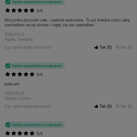
Opinia potwierdzona zakupem
5/5
Wszystko przyszło całe, i pięknie wykonane. To już kolejna rzecz jaką
zamówiłam na tej stronie i nigdy się nie zawiodłam .
2026-03-13
Agata, Stargard
Czy opinia była pomocna?
Tak
0
Nie
0
Opinia potwierdzona zakupem
5/5
polecam
2025-03-18
Natalia, Luzino
Czy opinia była pomocna?
Tak
0
Nie
0
Opinia potwierdzona zakupem
5/5