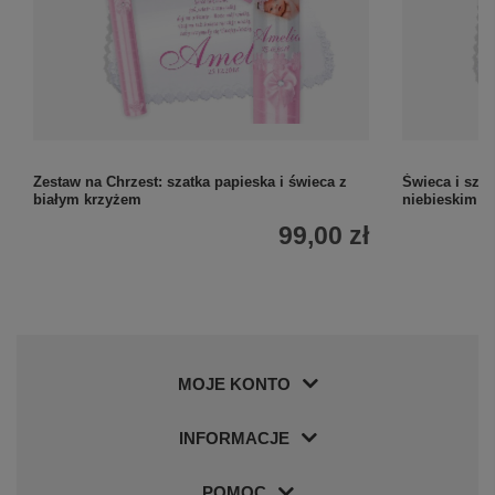
Zestaw na Chrzest: szatka papieska i świeca z
Świeca i szat
białym krzyżem
niebieskim k
99,00 zł
MOJE KONTO
INFORMACJE
POMOC