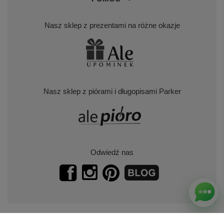
Nasz sklep z prezentami na różne okazje
Nasz sklep z piórami i długopisami Parker
Odwiedź nas