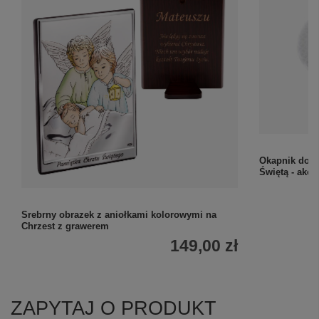
Okapnik do ś
Świętą - akc
Srebrny obrazek z aniołkami kolorowymi na
Chrzest z grawerem
149,00 zł
ZAPYTAJ O PRODUKT