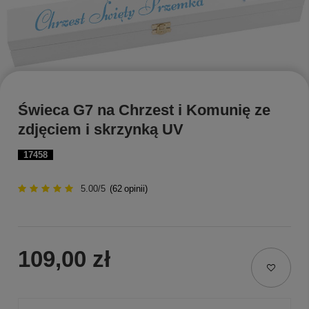
Świeca G7 na Chrzest i Komunię ze
zdjęciem i skrzynką UV
17458
5.00/5
(
62
opinii)
109,00 zł