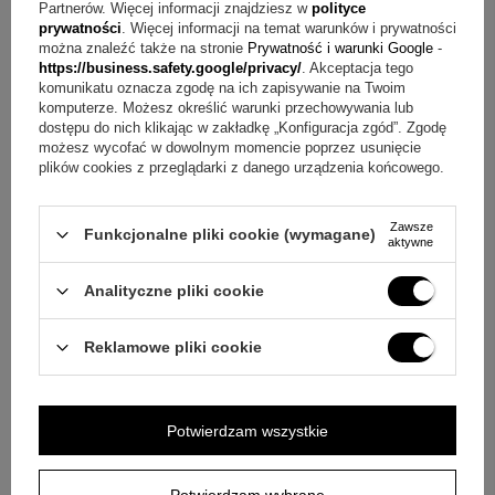
Partnerów. Więcej informacji znajdziesz w
polityce
Odpowiedź:
Można umieścić zdjęcie dziecka lub dowolną
prywatności
. Więcej informacji na temat warunków i prywatności
można znaleźć także na stronie
Prywatność i warunki Google
-
grafikę, a także dodać napisy w ramach indywidualnego
https://business.safety.google/privacy/
. Akceptacja tego
nadruku.
komunikatu oznacza zgodę na ich zapisywanie na Twoim
komputerze. Możesz określić warunki przechowywania lub
dostępu do nich klikając w zakładkę „Konfiguracja zgód”. Zgodę
Pytanie:
Jak wykonywany jest nadruk na skrzyni?
możesz wycofać w dowolnym momencie poprzez usunięcie
Odpowiedź:
Na powierzchni skrzyni wykonywany jest
plików cookies z przeglądarki z danego urządzenia końcowego.
nadruk metodą UV.
Zawsze
Funkcjonalne pliki cookie (wymagane)
Pytanie:
Czy na wieku skrzynki obowiązuje limit tekstu?
aktywne
Odpowiedź:
Nie, na wieku można wykonać dowolny nadruk
Analityczne pliki cookie
bez limitu znaków.
Reklamowe pliki cookie
Pytanie:
Czy zestaw nadaje się także na Komunię?
Odpowiedź:
Tak, świeca jest przeznaczona do Chrztu i
Komunii.
Potwierdzam wszystkie
Mały przedmiot, wielkie emocje
Potwierdzam wybrane