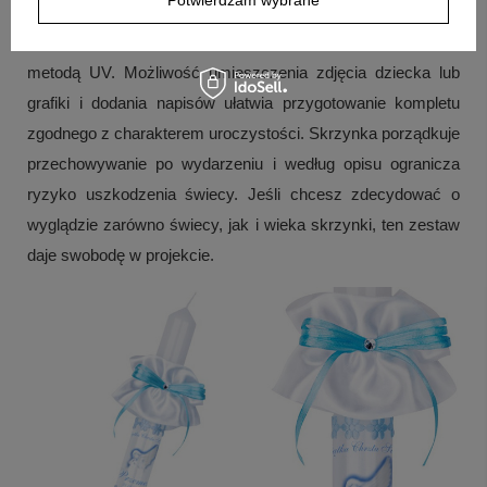
Model G7 pozwala połączyć ręczne zdobienie z własnym
projektem nadruku na świecy oraz dopasowaniem skrzynki
metodą UV. Możliwość umieszczenia zdjęcia dziecka lub
grafiki i dodania napisów ułatwia przygotowanie kompletu
zgodnego z charakterem uroczystości. Skrzynka porządkuje
przechowywanie po wydarzeniu i według opisu ogranicza
ryzyko uszkodzenia świecy. Jeśli chcesz zdecydować o
wyglądzie zarówno świecy, jak i wieka skrzynki, ten zestaw
daje swobodę w projekcie.