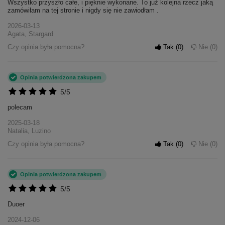
Wszystko przyszło całe, i pięknie wykonane. To już kolejna rzecz jaką
zamówiłam na tej stronie i nigdy się nie zawiodłam .
2026-03-13
Agata, Stargard
Czy opinia była pomocna?
Tak
0
Nie
0
Opinia potwierdzona zakupem
5/5
polecam
2025-03-18
Natalia, Luzino
Czy opinia była pomocna?
Tak
0
Nie
0
Opinia potwierdzona zakupem
5/5
Duoer
2024-12-06