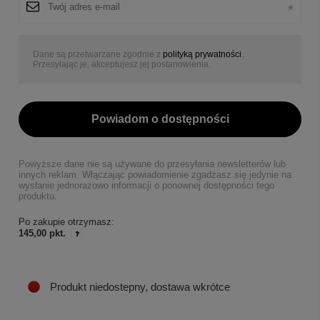
Dane są przetwarzane zgodnie z
polityką prywatności
.
Przesyłając je, akceptujesz jej postanowienia.
Powiadom o dostępności
Powyższe dane nie są używane do przesyłania newsletterów lub
innych reklam. Włączając powiadomienie zgadzasz się jedynie na
wysłanie jednorazowo informacji o ponownej dostępności tego
produktu.
Po zakupie otrzymasz:
145,00 pkt.
Produkt niedostepny, dostawa wkrótce