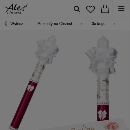
Wstecz
Prezenty na Chrzest
Dla kogo
Pre