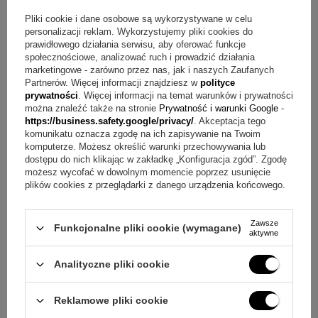
Świeca model G22
Pliki cookie i dane osobowe są wykorzystywane w celu
Indywidualny nadruk zdjęcia lub grafiki oraz napisów
personalizacji reklam. Wykorzystujemy pliki cookies do
prawidłowego działania serwisu, aby oferować funkcje
Profitka
społecznościowe, analizować ruch i prowadzić działania
Okapnik
marketingowe - zarówno przez nas, jak i naszych Zaufanych
Skrzynka na świece
Partnerów. Więcej informacji znajdziesz w
polityce
Dowolny nadruk na wieku (tekst, grafika, logo lub zdjęcie
prywatności
. Więcej informacji na temat warunków i prywatności
można znaleźć także na stronie
Prywatność i warunki Google
-
bez limitu znaków)
https://business.safety.google/privacy/
. Akceptacja tego
komunikatu oznacza zgodę na ich zapisywanie na Twoim
Pytania i odpowiedzi o nadruk UV na skrzynce
komputerze. Możesz określić warunki przechowywania lub
dostępu do nich klikając w zakładkę „Konfiguracja zgód”. Zgodę
Pytanie:
Jak wykonywana jest personalizacja na świecy?
możesz wycofać w dowolnym momencie poprzez usunięcie
plików cookies z przeglądarki z danego urządzenia końcowego.
Odpowiedź:
Personalizacja na świecy jest robiona metodą
sublimacji na materiale w górnej części.
Zawsze
Funkcjonalne pliki cookie (wymagane)
aktywne
Pytanie:
Jakie treści można umieścić na świecy?
Odpowiedź:
Można tam umieścić zdjęcie dziecka lub
Analityczne pliki cookie
dowolną grafikę, a także napisy dopasowane do okazji.
Reklamowe pliki cookie
Pytanie:
Jak wykonywany jest nadruk na skrzyni?