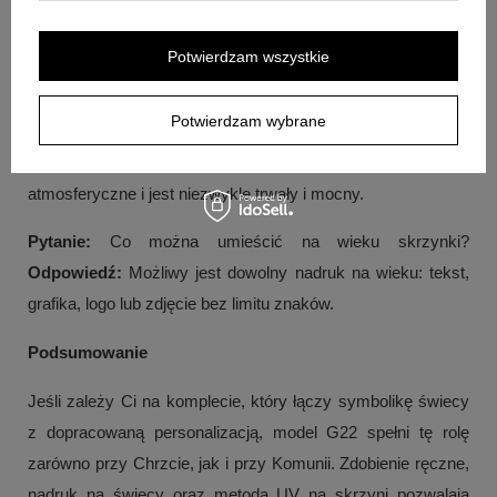
Odpowiedź:
Na powierzchni skrzyni umieścimy nadruk
metodą UV, a wydruk jest dodatkowo naświetlany światłem
Potwierdzam wszystkie
UV.
Potwierdzam wybrane
Pytanie:
Czy druk UV jest odporny na warunki
atmosferyczne?
Odpowiedź:
Druk jest odporny na warunki
atmosferyczne i jest niezwykle trwały i mocny.
Pytanie:
Co można umieścić na wieku skrzynki?
Odpowiedź:
Możliwy jest dowolny nadruk na wieku: tekst,
grafika, logo lub zdjęcie bez limitu znaków.
Podsumowanie
Jeśli zależy Ci na komplecie, który łączy symbolikę świecy
z dopracowaną personalizacją, model G22 spełni tę rolę
zarówno przy Chrzcie, jak i przy Komunii. Zdobienie ręczne,
nadruk na świecy oraz metoda UV na skrzyni pozwalają