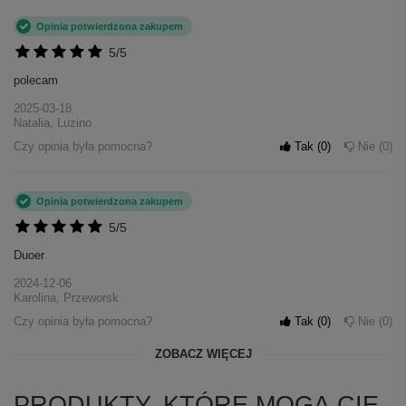
Opinia potwierdzona zakupem
5/5
polecam
2025-03-18
Natalia, Luzino
Czy opinia była pomocna?
Tak
0
Nie
0
Opinia potwierdzona zakupem
5/5
Duoer
2024-12-06
Karolina, Przeworsk
Czy opinia była pomocna?
Tak
0
Nie
0
ZOBACZ WIĘCEJ
PRODUKTY, KTÓRE MOGĄ CIĘ