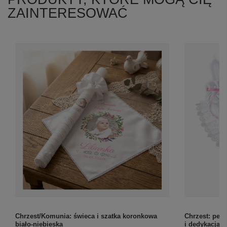
ZAINTERESOWAĆ
Chrzest/Komunia: świeca i szatka koronkowa
Chrzest: pele
biało-niebieska
i dedykacją