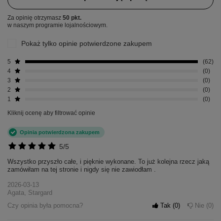
Za opinię otrzymasz
50 pkt.
w naszym programie lojalnościowym.
Pokaż tylko opinie potwierdzone zakupem
5
62
4
0
3
0
2
0
1
0
Kliknij ocenę aby filtrować opinie
Opinia potwierdzona zakupem
5/5
Wszystko przyszło całe, i pięknie wykonane. To już kolejna rzecz jaką
zamówiłam na tej stronie i nigdy się nie zawiodłam .
2026-03-13
Agata, Stargard
Czy opinia była pomocna?
Tak
0
Nie
0