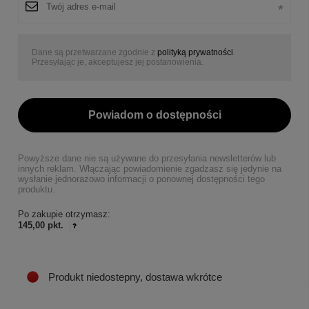
Dane są przetwarzane zgodnie z
polityką prywatności
.
Przesyłając je, akceptujesz jej postanowienia.
Powiadom o dostępności
Powyższe dane nie są używane do przesyłania newsletterów lub
innych reklam. Włączając powiadomienie zgadzasz się jedynie na
wysłanie jednorazowo informacji o ponownej dostępności tego
produktu.
Po zakupie otrzymasz:
145,00 pkt.
Produkt niedostepny, dostawa wkrótce