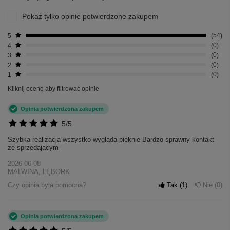
Pokaż tylko opinie potwierdzone zakupem
5
54
4
0
3
0
2
0
1
0
Kliknij ocenę aby filtrować opinie
Opinia potwierdzona zakupem
5/5
Szybka realizacja wszystko wygląda pięknie Bardzo sprawny kontakt
ze sprzedającym
2026-06-08
MALWINA, LĘBORK
Czy opinia była pomocna?
Tak
1
Nie
0
Opinia potwierdzona zakupem