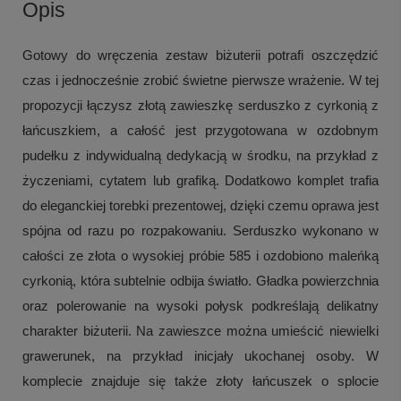
Opis
Gotowy do wręczenia zestaw biżuterii potrafi oszczędzić
czas i jednocześnie zrobić świetne pierwsze wrażenie. W tej
propozycji łączysz złotą zawieszkę serduszko z cyrkonią z
łańcuszkiem, a całość jest przygotowana w ozdobnym
pudełku z indywidualną dedykacją w środku, na przykład z
życzeniami, cytatem lub grafiką. Dodatkowo komplet trafia
do eleganckiej torebki prezentowej, dzięki czemu oprawa jest
spójna od razu po rozpakowaniu. Serduszko wykonano w
całości ze złota o wysokiej próbie 585 i ozdobiono maleńką
cyrkonią, która subtelnie odbija światło. Gładka powierzchnia
oraz polerowanie na wysoki połysk podkreślają delikatny
charakter biżuterii. Na zawieszce można umieścić niewielki
grawerunek, na przykład inicjały ukochanej osoby. W
komplecie znajduje się także złoty łańcuszek o splocie