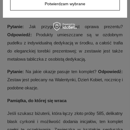
Potwierdzam wybrane
Odpowiedź:
To złoty łańcuszek próby 585 o splocie
Singapur, dobrany do zawieszki z tej samej próby.
Pytanie:
Jak przygotowana jest oprawa prezentu?
Odpowiedź:
Produkty umieszczane są w ozdobnym
pudełku z indywidualną dedykacją w środku, a całość trafia
do eleganckiej torebki prezentowej; w zestawie jest także
metalowa tabliczka z osobistą dedykacją.
Pytanie:
Na jakie okazje pasuje ten komplet?
Odpowiedź:
Zestaw jest polecany na Walentynki, Dzień Kobiet, rocznicę i
podobne okazje.
Pamiątka, do której się wraca
Jeśli szukasz biżuterii, która łączy złoto próby 585, delikatny
blask cyrkonii i możliwość dodania inicjałów, ten komplet
spełni te oczekiwania. Zawieszka w kształcie serduszka