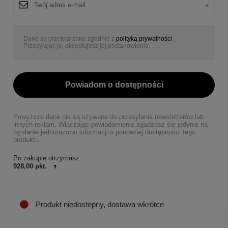
Dane są przetwarzane zgodnie z
polityką prywatności
.
Przesyłając je, akceptujesz jej postanowienia.
Powiadom o dostępności
Powyższe dane nie są używane do przesyłania newsletterów lub
innych reklam. Włączając powiadomienie zgadzasz się jedynie na
wysłanie jednorazowo informacji o ponownej dostępności tego
produktu.
Po zakupie otrzymasz:
928,00 pkt.
Produkt niedostepny, dostawa wkrótce