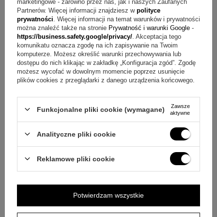
marketingowe - zarówno przez nas, jak i naszych Zaufanych
Indywidualny grawerunek (inicjały na jednej stronie)
Partnerów. Więcej informacji znajdziesz w
polityce
Złoty łańcuszek
prywatności
. Więcej informacji na temat warunków i prywatności
Ozdobne pudełko
można znaleźć także na stronie
Prywatność i warunki Google
-
https://business.safety.google/privacy/
. Akceptacja tego
Metalowa tabliczka z osobistą dedykacją
komunikatu oznacza zgodę na ich zapisywanie na Twoim
Torebka prezentowa
komputerze. Możesz określić warunki przechowywania lub
dostępu do nich klikając w zakładkę „Konfiguracja zgód”. Zgodę
Najczęściej zadawane pytania o zestaw z łańcuszkiem
możesz wycofać w dowolnym momencie poprzez usunięcie
plików cookies z przeglądarki z danego urządzenia końcowego.
Pytanie:
Jakie elementy znajdują się w zestawie?
Odpowiedź:
W komplecie jest złota zawieszka serduszko z
Zawsze
Funkcjonalne pliki cookie (wymagane)
aktywne
cyrkonią, złoty łańcuszek, ozdobne pudełko, metalowa
tabliczka z osobistą dedykacją oraz torebka prezentowa.
Analityczne pliki cookie
Pytanie:
Jak wykonać grawerunek na zawieszce?
Reklamowe pliki cookie
Odpowiedź:
Na serduszku można umieścić niewielki
+
5
grawerunek, na przykład inicjały, i jest on wykonywany na
jednej stronie zawieszki.
Potwierdzam wszystkie
Zobacz więcej
Pytanie:
Jak wygląda łańcuszek w tym komplecie?