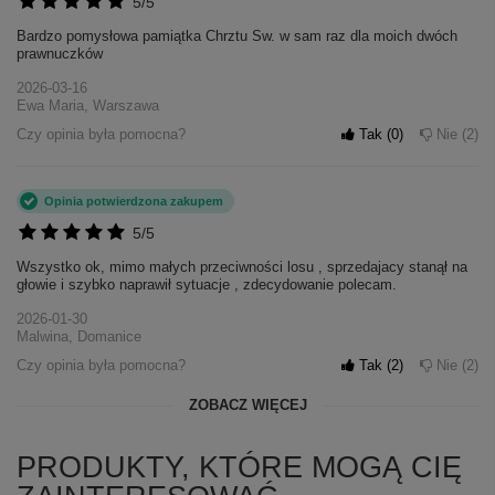
5/5
Bardzo pomysłowa pamiątka Chrztu Sw. w sam raz dla moich dwóch
prawnuczków
2026-03-16
Ewa Maria, Warszawa
Czy opinia była pomocna?
Tak
0
Nie
2
Opinia potwierdzona zakupem
5/5
Wszystko ok, mimo małych przeciwności losu , sprzedajacy stanął na
głowie i szybko naprawił sytuacje , zdecydowanie polecam.
2026-01-30
Malwina, Domanice
Czy opinia była pomocna?
Tak
2
Nie
2
ZOBACZ WIĘCEJ
PRODUKTY, KTÓRE MOGĄ CIĘ