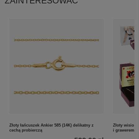
ZAINTERESOWAĆ
Złoty łańcuszek Ankier 585 (14K) delikatny z
Złoty wisior
cechą probierczą
i grawerem