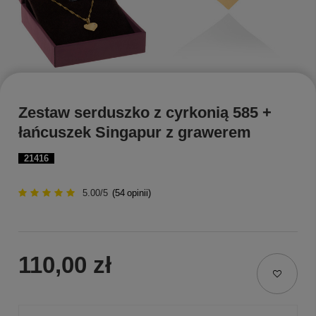
Zestaw serduszko z cyrkonią 585 +
łańcuszek Singapur z grawerem
21416
5.00/5
(
54
opinii)
110,00 zł