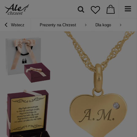
Wstecz
Prezenty na Chrzest
Dla kogo
Pre