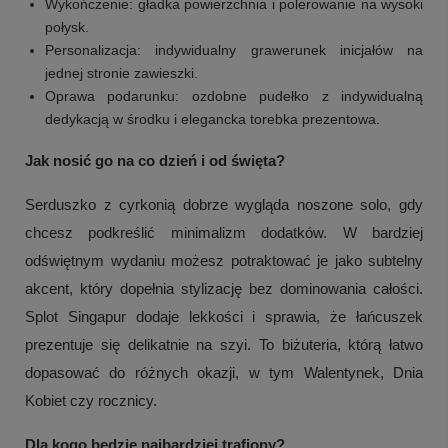
Wykończenie: gładka powierzchnia i polerowanie na wysoki
połysk.
Personalizacja: indywidualny grawerunek inicjałów na
jednej stronie zawieszki.
Oprawa podarunku: ozdobne pudełko z indywidualną
dedykacją w środku i elegancka torebka prezentowa.
Jak nosić go na co dzień i od święta?
Serduszko z cyrkonią dobrze wygląda noszone solo, gdy
chcesz podkreślić minimalizm dodatków. W bardziej
odświętnym wydaniu możesz potraktować je jako subtelny
akcent, który dopełnia stylizację bez dominowania całości.
Splot Singapur dodaje lekkości i sprawia, że łańcuszek
prezentuje się delikatnie na szyi. To biżuteria, którą łatwo
dopasować do różnych okazji, w tym Walentynek, Dnia
Kobiet czy rocznicy.
Dla kogo będzie najbardziej trafiony?