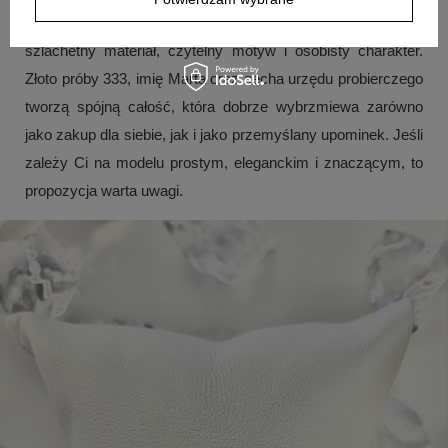
Ta bransoletka łączy w sobie to, co w biżuterii najważniejsze:
szlachetny materiał, czytelny motyw i osobisty charakter.
Złoto próby 333, imię Marta oraz cecha urzędu probierczego
tworzą spójną całość, która dobrze wybrzmiewa zarówno
jako zakup dla siebie, jak i jako przemyślany upominek. Jeśli
zależy Ci na modelu prostym, eleganckim i znaczącym, to
propozycja warta uwagi.