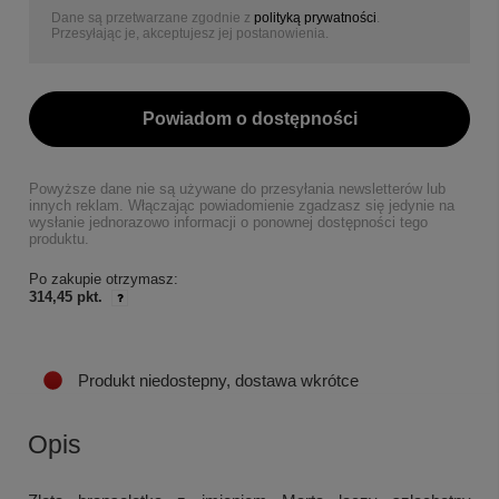
Dane są przetwarzane zgodnie z
polityką prywatności
.
Przesyłając je, akceptujesz jej postanowienia.
Powiadom o dostępności
Powyższe dane nie są używane do przesyłania newsletterów lub
innych reklam. Włączając powiadomienie zgadzasz się jedynie na
wysłanie jednorazowo informacji o ponownej dostępności tego
produktu.
Po zakupie otrzymasz:
314,45 pkt.
Produkt niedostepny, dostawa wkrótce
Opis