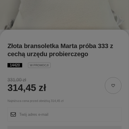
Złota bransoletka Marta próba 333 z
cechą urzędu probierczego
14420
W PROMOCJI
331,00 zł
314,45 zł
Najniższa cena przed obniżką
314,45 zł