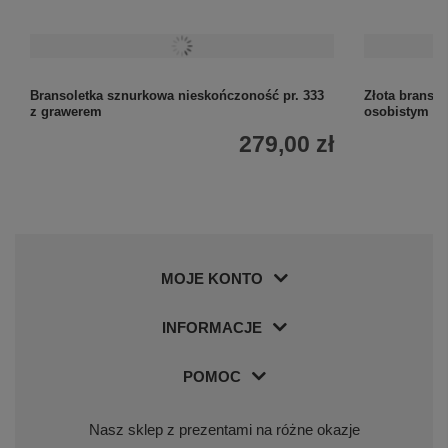
Bransoletka sznurkowa nieskończoność pr. 333
Złota branso
z grawerem
osobistym ch
279,00 zł
MOJE KONTO
INFORMACJE
POMOC
Nasz sklep z prezentami na różne okazje