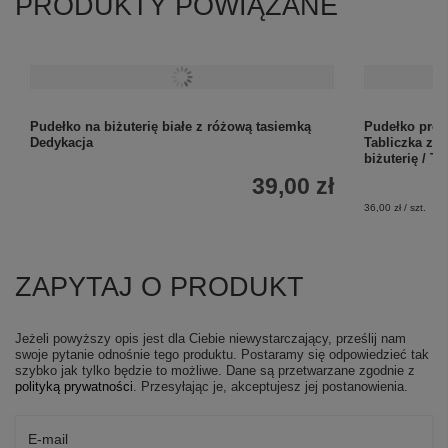
PRODUKTY POWIĄZANE
Pudełko na biżuterię białe z różową tasiemką
Pudełko prez
Dedykacja
Tabliczka z 
biżuterię / T
39,00 zł
36,00 zł / szt.
ZAPYTAJ O PRODUKT
Jeżeli powyższy opis jest dla Ciebie niewystarczający, prześlij nam
swoje pytanie odnośnie tego produktu. Postaramy się odpowiedzieć tak
szybko jak tylko będzie to możliwe.
Dane są przetwarzane zgodnie z
polityką prywatności
. Przesyłając je, akceptujesz jej postanowienia.
E-mail