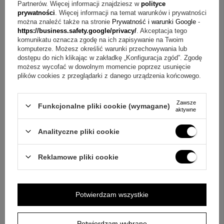
Partnerów. Więcej informacji znajdziesz w
polityce
prywatności
. Więcej informacji na temat warunków i prywatności
Pytanie:
Czy imię Marta jest częścią tego wzoru?
można znaleźć także na stronie
Prywatność i warunki Google
-
Odpowiedź:
Tak, imię Marta stanowi główny motyw tej
https://business.safety.google/privacy/
. Akceptacja tego
komunikatu oznacza zgodę na ich zapisywanie na Twoim
bransoletki.
komputerze. Możesz określić warunki przechowywania lub
dostępu do nich klikając w zakładkę „Konfiguracja zgód”. Zgodę
Pytanie:
Jak potwierdzona jest próba wyrobu?
Odpowiedź:
możesz wycofać w dowolnym momencie poprzez usunięcie
plików cookies z przeglądarki z danego urządzenia końcowego.
Produkt ma cechę urzędu probierczego.
Pytanie:
Czy ten model ma osobisty charakter?
Zawsze
Funkcjonalne pliki cookie (wymagane)
aktywne
Odpowiedź:
Tak, ponieważ jego wyróżnikiem jest motyw
imienia, który nadaje biżuterii indywidualny wydźwięk.
Analityczne pliki cookie
Pytanie:
Jak nosić ten model, by zachować subtelny efekt?
Reklamowe pliki cookie
Odpowiedź:
Najlepiej traktować go jako wyraźny, ale
spokojny akcent i łączyć z prostymi dodatkami albo nosić
samodzielnie.
Potwierdzam wszystkie
Prezent, który opowiada historię
Potwierdzam wybrane