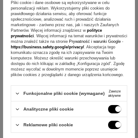
Pliki cookie i dane osobowe są wykorzystywane w celu
naprawę, wymianę, obniżenie ceny albo odstąpienie od
personalizacji reklam. Wykorzystujemy pliki cookies do
prawidłowego działania serwisu, aby oferować funkcje
umowy, jeżeli przysługuje w danej sytuacji.
społecznościowe, analizować ruch i prowadzić działania
Dołącz zdjęcia lub inne materiały pokazujące problem, jeżeli
marketingowe - zarówno przez nas, jak i naszych Zaufanych
Partnerów. Więcej informacji znajdziesz w
polityce
mogą pomóc w rozpatrzeniu reklamacji.
prywatności
. Więcej informacji na temat warunków i prywatności
można znaleźć także na stronie
Prywatność i warunki Google
-
Dołącz dowód zakupu, jeżeli go posiadasz. Może to być np.
https://business.safety.google/privacy/
. Akceptacja tego
numer zamówienia, faktura, paragon, potwierdzenie
komunikatu oznacza zgodę na ich zapisywanie na Twoim
komputerze. Możesz określić warunki przechowywania lub
płatności lub wiadomość e-mail z potwierdzeniem zakupu.
dostępu do nich klikając w zakładkę „Konfiguracja zgód”. Zgodę
Po wysłaniu zgłoszenia otrzymasz dalsze informacje
możesz wycofać w dowolnym momencie poprzez usunięcie
plików cookies z przeglądarki z danego urządzenia końcowego.
dotyczące sposobu rozpatrzenia reklamacji i ewentualnego
odesłania produktu.
Zawsze
Funkcjonalne pliki cookie (wymagane)
aktywne
Odesłanie reklamowanego produktu
Analityczne pliki cookie
Nie odsyłaj produktu za pobraniem — nie przyjmujemy
przesyłek wysłanych za pobraniem.
Reklamowe pliki cookie
Zatrzymaj dowód nadania przesyłki.
W przypadku uznanej reklamacji zwrócimy uzasadnione