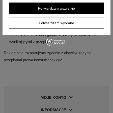
koszty odesłania produktu zgodnie z obowiązującymi
Potwierdzam wszystkie
przepisami.
Jeżeli naprawa lub wymiana nie będzie możliwa albo nie
Potwierdzam wybrane
doprowadzi produktu do zgodności z umową, reklamacja
zostanie rozpatrzona zgodnie z dalszymi uprawnieniami
wynikającymi z przepisów.
Reklamacje rozpatrujemy zgodnie z obowiązującymi
przepisami prawa konsumenckiego.
MOJE KONTO
INFORMACJE