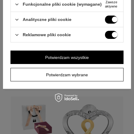
Zawsze
Funkcjonalne pliki cookie (wymagane)
aktywne
Analityczne pliki cookie
Reklamowe pliki cookie
Srebrna chmurka 925 z łańcuszkiem
singapur i grawerem
Potwierdzam wszystkie
Personalizuj
Potwierdzam wybrane
87,00 zł