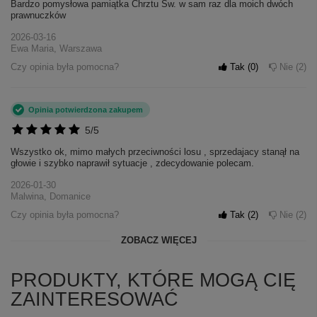
Bardzo pomysłowa pamiątka Chrztu Sw. w sam raz dla moich dwóch
prawnuczków
2026-03-16
Ewa Maria, Warszawa
Czy opinia była pomocna?
Tak
0
Nie
2
Opinia potwierdzona zakupem
5/5
Wszystko ok, mimo małych przeciwności losu , sprzedajacy stanął na
głowie i szybko naprawił sytuacje , zdecydowanie polecam.
2026-01-30
Malwina, Domanice
Czy opinia była pomocna?
Tak
2
Nie
2
ZOBACZ WIĘCEJ
PRODUKTY, KTÓRE MOGĄ CIĘ
ZAINTERESOWAĆ