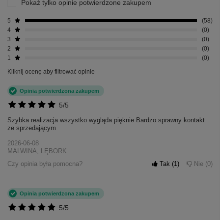
Pokaż tylko opinie potwierdzone zakupem
5
58
4
0
3
0
2
0
1
0
Kliknij ocenę aby filtrować opinie
Opinia potwierdzona zakupem
5/5
Szybka realizacja wszystko wygląda pięknie Bardzo sprawny kontakt
ze sprzedającym
2026-06-08
MALWINA, LĘBORK
Czy opinia była pomocna?
Tak
1
Nie
0
Opinia potwierdzona zakupem
5/5