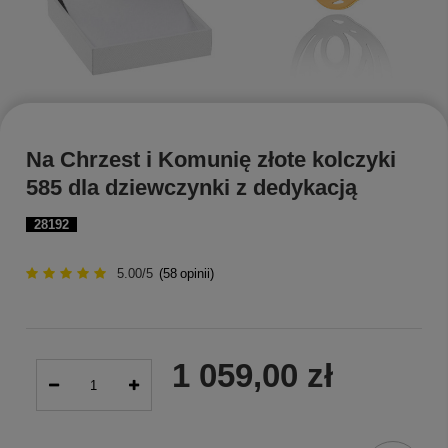
Na Chrzest i Komunię złote kolczyki
585 dla dziewczynki z dedykacją
28192
5.00/5
(
58
opinii)
1 059,00 zł