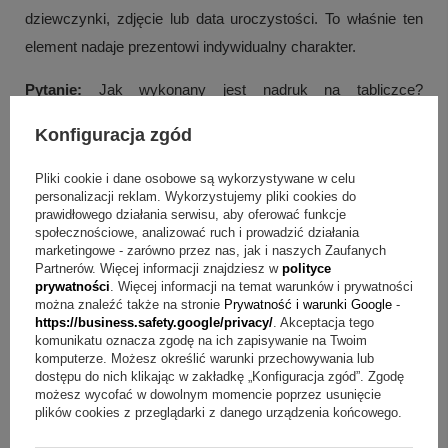
dziewczynki, zdjęcie lub data uroczystości. To właśnie ten
element nadaje prezentowi indywidualny charakter.
Pytanie:
Jak wykonany jest nadruk na tabliczce?
Odpowiedź:
Nadruk wykonywany jest metodą sublimacji.
Konfiguracja zgód
Według opisu zapewnia ona estetyczne wykonanie i wysoką
trwałość.
Pliki cookie i dane osobowe są wykorzystywane w celu
personalizacji reklam. Wykorzystujemy pliki cookies do
prawidłowego działania serwisu, aby oferować funkcje
Pytanie:
Czy ten zestaw nadaje się na Chrzest lub
społecznościowe, analizować ruch i prowadzić działania
Komunię?
Odpowiedź:
Tak, produkt został wskazany jako
marketingowe - zarówno przez nas, jak i naszych Zaufanych
Partnerów. Więcej informacji znajdziesz w
polityce
pamiątka Chrztu i Komunii. Dzięki personalizowanej
prywatności
. Więcej informacji na temat warunków i prywatności
tabliczce i gotowej oprawie dobrze pasuje do takich
można znaleźć także na stronie
Prywatność i warunki Google
-
https://business.safety.google/privacy/
. Akceptacja tego
uroczystości.
komunikatu oznacza zgodę na ich zapisywanie na Twoim
komputerze. Możesz określić warunki przechowywania lub
Pytanie:
Jak zapakowany jest produkt?
Odpowiedź:
dostępu do nich klikając w zakładkę „Konfiguracja zgód”. Zgodę
możesz wycofać w dowolnym momencie poprzez usunięcie
Kolczyki umieszczane są w ozdobnym pudełeczku z
plików cookies z przeglądarki z danego urządzenia końcowego.
personalizowaną tabliczką, a cały zestaw pakowany jest w