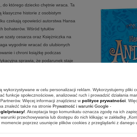
, do którego dziecko chętnie wraca. Ta
zą klasyczne historie z osobistym
ku czekają opowieści autorstwa Hansa
ch bohaterów. Wśród tytułów
we szaty cesarza oraz Księżniczka na
maga wygodnie wracać do ulubionych
wanie i chroni książkę podczas
ykacyjna sprawia, że podarunek staje
ki.
są wykorzystywane w celu personalizacji reklam. Wykorzystujemy pliki 
iecku znane baśnie w solidnym wydaniu
wać funkcje społecznościowe, analizować ruch i prowadzić działania m
 Partnerów. Więcej informacji znajdziesz w
polityce prywatności
. Wię
acja łączy historie Hansa Christiana
a znaleźć także na stronie
Prywatność i warunki Google
-
ykacyjnej umieszczonej wewnątrz
gle/privacy/
. Akceptacja tego komunikatu oznacza zgodę na ich zapi
warunki przechowywania lub dostępu do nich klikając w zakładkę „Kon
isty ton, a dziecko wciąż dostaje
momencie poprzez usunięcie plików cookies z przeglądarki z danego