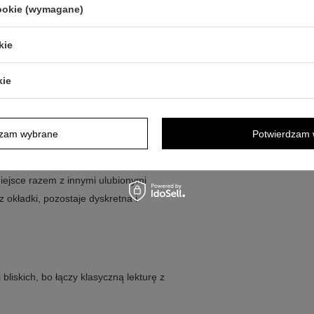
e kaczątko, Królowa Śniegu, Nowe
cookie (wymagane)
hu
 i przechowywanie książki
kie
 sięganie po lekturę
zwala spersonalizować upominek
kie
dzam wybrane
Potwierdzam 
e i na półce w pokoju dziecka, tak aby
i. Możesz też traktować ją jako stały
iejsce razem z innymi ulubionymi
 okładki, pozostaje dyskretna i
bliskich, bo łączy klasyczną lekturę z