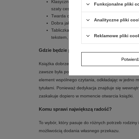
Klasyczne utwory Andersena, w tym Brzydki
Funkcjonalne pliki 
szaty cesarza i Księżniczka na ziarnku groc
Twarda oprawa wspiera wygodne korzystanie
Analityczne pliki coo
Dobra jakość użytego papieru ułatwia częste
Tabliczka dedykacyjna w środku okładki po
Reklamowe pliki coo
tekstem, zdjęciem lub grafiką
Gdzie będzie prezentować się najlepiej?
Potwier
Książka dobrze sprawdza się w domowej biblioteczc
zawsze była pod ręką przed snem lub w wolnej chwil
element wspólnego czytania, odkładając w jedno m
tytułami. Ponieważ dedykacja znajduje się wewnątrz
zaskakuje dopiero w momencie otwarcia książki.
Komu sprawi największą radość?
To wybór, który pasuje do różnych potrzeb rodziny i 
możliwością dodania własnego przekazu.