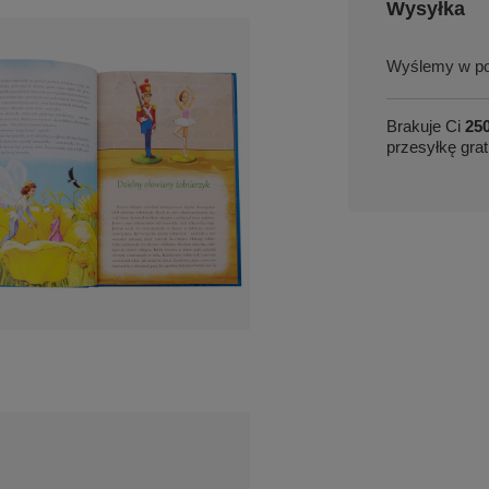
Wysyłka
w po
Brakuje Ci
250
przesyłkę grat