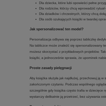
Dla dziecka, które lubi opowieści pełne przy
Dla rodziców, którzy chcą wprowadzić rytuał
Dla dziadków i chrzestnych, którzy chcą doł
Dla osób szukających książki w twardej opra
Jak spersonalizować ten model?
Personalizacja odbywa się poprzez tabliczkę dedy
Na tabliczce może znaleźć się spersonalizowany tekst
możesz skorzystać z przykładowych projektów. Taki
książki, a jednocześnie sprawia, że upominek nabi
Proste zasady pielęgnacji
Aby książka służyła jak najdłużej, przechowuj ją w
zakończonym czytaniu. Podczas wspólnego oglądani
szczególnie gdy książka często trafia w dziecięce rę
wystarczy delikatnie ją przetrzeć, bez używania os