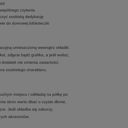
gód
 wspólnego czytania
ączyć osobistą dedykację
wie do domowej biblioteczki
kacyjną umieszczoną wewnątrz okładki.
, zdjęcie bądź grafika, a jeśli wolisz,
 dodatek nie zmienia zawartości
era osobistego charakteru.
 suchym miejscu i odkładaj na półkę po
a stron warto dbać o czyste dłonie,
ce. Jeśli okładka się zakurzy,
trych akcesoriów.