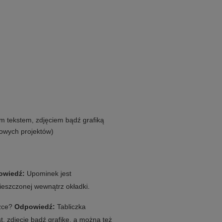
m tekstem, zdjęciem bądź grafiką
dowych projektów)
owiedź:
Upominek jest
ieszczonej wewnątrz okładki.
czce?
Odpowiedź:
Tabliczka
, zdjęcie bądź grafikę, a można też