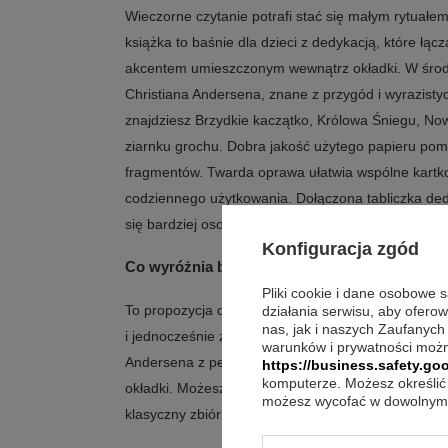
Wieczorne czytanie potrafi stać się małym rytuałem
książka to baśnie dla dzieci z dedykacją, które łąc
akcentem umieszczonym wewnątrz okładki. W środ
Christiana Andersena, znane z przygód i wyrazisty
znajdziesz Brzydkie kaczątko, Królowa Śniegu, No
ziarnku grochu. Dobra jakość użytego papieru po
fragmentów. Twarda oprawa ułatwia wspólne kartko
codziennego użytkowania. Dołączona tabliczka ded
się bardziej osobisty, bez zmiany treści samej książ
Konfiguracja zgód
Co wyróżnia baśnie dla dzieci z dedykacją?
Pliki cookie i dane osobowe 
To propozycja dla tych, którzy chcą podarować dz
działania serwisu, aby ofero
nas, jak i naszych Zaufanych
i jednocześnie zostawić kilka słów od siebie. Publik
warunków i prywatności możn
Andersena z personalizacją w formie tabliczki ded
https://business.safety.goo
komputerze. Możesz określić 
okładki. Możesz dzięki temu nadać upominkowi osob
możesz wycofać w dowolnym 
klasyczny zbiór opowieści do czytania w domu.