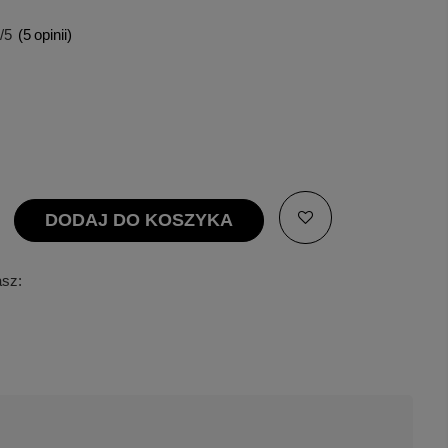
/5
(
5
opinii)
DODAJ DO KOSZYKA
asz: