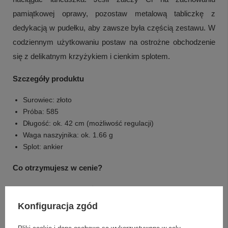
pamiątkowej oprawy, pozostaw metalową tabliczkę z
dedykacją w pudełku, aby zawsze była częścią zestawu. W
codziennym użytkowaniu postaw na ostrożne obchodzenie
się z delikatnym krzyżykiem i cienkim splotem.
Szczegóły produktu
Surowiec: złoto
Próba: 585
Długość: ok. 42 cm (możliwość regulacji)
Waga naszyjnika: ok. 1.66 g
Splot: ankier
Co otrzymujesz w cenie?
Złoty naszyjnik z krzyżem
Grawerunek laserowy (inicjały)
Konfiguracja zgód
Ozdobne białe pudełeczko
Metalowa tabliczka z indywidualną dedykacją