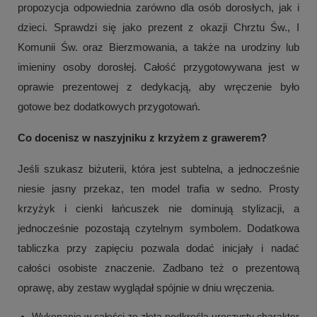
propozycja odpowiednia zarówno dla osób dorosłych, jak i
dzieci. Sprawdzi się jako prezent z okazji Chrztu Św., I
Komunii Św. oraz Bierzmowania, a także na urodziny lub
imieniny osoby dorosłej. Całość przygotowywana jest w
oprawie prezentowej z dedykacją, aby wręczenie było
gotowe bez dodatkowych przygotowań.
Co docenisz w naszyjniku z krzyżem z grawerem?
Jeśli szukasz biżuterii, która jest subtelna, a jednocześnie
niesie jasny przekaz, ten model trafia w sedno. Prosty
krzyżyk i cienki łańcuszek nie dominują stylizacji, a
jednocześnie pozostają czytelnym symbolem. Dodatkowa
tabliczka przy zapięciu pozwala dodać inicjały i nadać
całości osobiste znaczenie. Zadbano też o prezentową
oprawę, aby zestaw wyglądał spójnie w dniu wręczenia.
Wykonanie w całości ze złota podkreśla uroczysty charakter