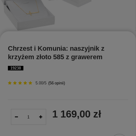
Chrzest i Komunia: naszyjnik z
krzyżem złoto 585 z grawerem
19238
5.00/5
(
56
opinii)
1 169,00 zł