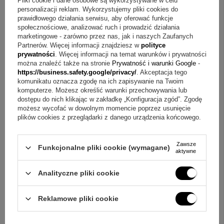
Pliki cookie i dane osobowe są wykorzystywane w celu
Torebka prezentowa ze wstążką
personalizacji reklam. Wykorzystujemy pliki cookies do
prawidłowego działania serwisu, aby oferować funkcje
społecznościowe, analizować ruch i prowadzić działania
Q&A w skrócie o naszyjniku z krzyżem z grawerem
marketingowe - zarówno przez nas, jak i naszych Zaufanych
Partnerów. Więcej informacji znajdziesz w
polityce
Pytanie:
Jakie okazje pasują do tego naszyjnika?
prywatności
. Więcej informacji na temat warunków i prywatności
można znaleźć także na stronie
Prywatność i warunki Google
-
Odpowiedź:
Naszyjnik jest odpowiedni na Chrzest Św., I
https://business.safety.google/privacy/
. Akceptacja tego
Komunię Św. i Bierzmowanie, a także na urodziny lub
komunikatu oznacza zgodę na ich zapisywanie na Twoim
komputerze. Możesz określić warunki przechowywania lub
imieniny osoby dorosłej.
dostępu do nich klikając w zakładkę „Konfiguracja zgód”. Zgodę
możesz wycofać w dowolnym momencie poprzez usunięcie
Pytanie:
Jak wygląda grawerunek w tym modelu?
plików cookies z przeglądarki z danego urządzenia końcowego.
Odpowiedź:
W cenie jest grawerunek laserowy inicjałów.
Zawsze
Funkcjonalne pliki cookie (wymagane)
Pytanie:
Jakie jest miejsce grawerunku inicjałów?
aktywne
Odpowiedź:
Przy zapięciu znajduje się malutka tabliczka,
Analityczne pliki cookie
na której można umieścić inicjały.
+
5
Pytanie:
Jak dodać osobistą dedykację do zestawu?
Reklamowe pliki cookie
Zobacz więcej
Odpowiedź:
W środku białego pudełeczka dodawana jest