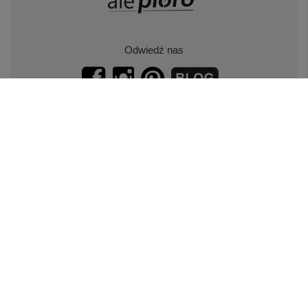
Odwiedź nas
Zapisz się do naszego newslettera.
Promocje, specjalne oferty.
Zapisz się