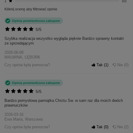
1
0
Kliknij ocenę aby filtrować opinie
Opinia potwierdzona zakupem
5/5
Szybka realizacja wszystko wygląda pięknie Bardzo sprawny kontakt
ze sprzedającym
2026-06-08
MALWINA, LĘBORK
Czy opinia była pomocna?
Tak
1
Nie
0
Opinia potwierdzona zakupem
5/5
Bardzo pomysłowa pamiątka Chrztu Sw. w sam raz dla moich dwóch
prawnuczków
2026-03-16
Ewa Maria, Warszawa
Czy opinia była pomocna?
Tak
0
Nie
2