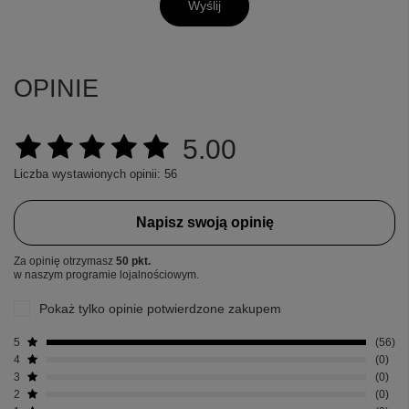
Wyślij
OPINIE
5.00
Liczba wystawionych opinii: 56
Napisz swoją opinię
Za opinię otrzymasz
50 pkt.
w naszym programie lojalnościowym.
Pokaż tylko opinie potwierdzone zakupem
5
56
4
0
3
0
2
0