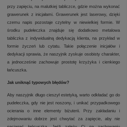
przy zapięciu, na malutkiej tabliczce, gdzie można wykonać
grawerunek z inicjałami. Grawerunek jest laserowy, dzięki
czemu napis pozostaje czytelny w niewielkiej formie. W
środku pudełeczka znajduje się dodatkowo metalowa
tabliczka z indywidualną dedykacją klienta, na przykład w
formie życzeń lub cytatu. Takie połączenie inicjałów i
dedykacji sprawia, że naszyjnik zyskuje osobisty charakter,
a jednocześnie zachowuje prostotę krzyżyka i cienkiego
łańcuszka.
Jak uniknąć typowych błędów?
Aby naszyjnik długo cieszył estetyką, warto odkładać go do
pudełeczka, gdy nie jest noszony, i unikać przypadkowego
ocierania o inne elementy biżuterii. Przy zakładaniu i
zdejmowaniu dobrze jest chwytać za zapięcie, aby nie
naciągać łańcuszka. Jeśli zależy Ci na zachowaniu