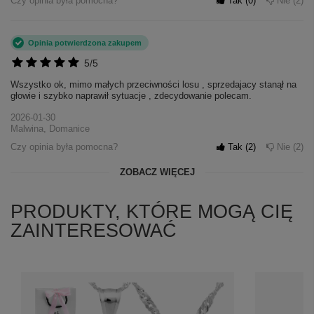
Czy opinia była pomocna?
Tak
0
Nie
2
Opinia potwierdzona zakupem
5/5
Wszystko ok, mimo małych przeciwności losu , sprzedajacy stanął na
głowie i szybko naprawił sytuacje , zdecydowanie polecam.
2026-01-30
Malwina, Domanice
Czy opinia była pomocna?
Tak
2
Nie
2
ZOBACZ WIĘCEJ
PRODUKTY, KTÓRE MOGĄ CIĘ
ZAINTERESOWAĆ