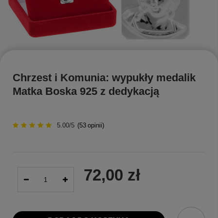
Chrzest i Komunia: wypukły medalik
Matka Boska 925 z dedykacją
5.00/5
(
53
opinii)
72,00 zł