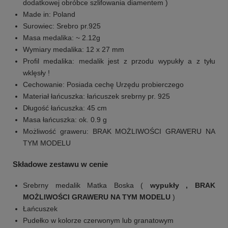
dodatkowej obróbce szlifowania diamentem )
Made in: Poland
Surowiec: Srebro pr.925
Masa medalika: ~ 2.12g
Wymiary medalika: 12 x 27 mm
Profil medalika: medalik jest z przodu wypukły a z tyłu
wklęsły !
Cechowanie: Posiada cechę Urzędu probierczego
Materiał łańcuszka: łańcuszek srebrny pr. 925
Długość łańcuszka: 45 cm
Masa łańcuszka: ok. 0.9 g
Możliwość graweru: BRAK MOŻLIWOŚCI GRAWERU NA
TYM MODELU
Składowe zestawu w cenie
Srebrny medalik Matka Boska (
wypukły , BRAK
MOŻLIWOŚCI GRAWERU NA TYM MODELU
)
Łańcuszek
Pudełko w kolorze czerwonym lub granatowym