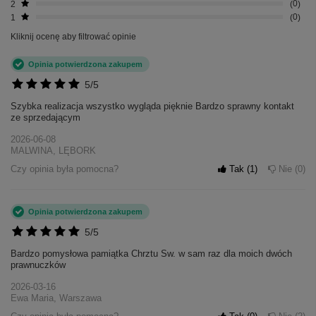
2
0
1
0
Kliknij ocenę aby filtrować opinie
Opinia potwierdzona zakupem
5/5
Szybka realizacja wszystko wygląda pięknie Bardzo sprawny kontakt
ze sprzedającym
2026-06-08
MALWINA, LĘBORK
Czy opinia była pomocna?
Tak
1
Nie
0
Opinia potwierdzona zakupem
5/5
Bardzo pomysłowa pamiątka Chrztu Sw. w sam raz dla moich dwóch
prawnuczków
2026-03-16
Ewa Maria, Warszawa