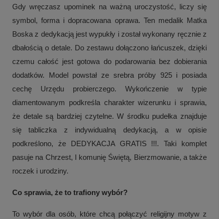
Gdy wręczasz upominek na ważną uroczystość, liczy się
symbol, forma i dopracowana oprawa. Ten medalik Matka
Boska z dedykacją jest wypukły i został wykonany ręcznie z
dbałością o detale. Do zestawu dołączono łańcuszek, dzięki
czemu całość jest gotowa do podarowania bez dobierania
dodatków. Model powstał ze srebra próby 925 i posiada
cechę Urzędu probierczego. Wykończenie w typie
diamentowanym podkreśla charakter wizerunku i sprawia,
że detale są bardziej czytelne. W środku pudełka znajduje
się tabliczka z indywidualną dedykacją, a w opisie
podkreślono, że DEDYKACJA GRATIS !!!. Taki komplet
pasuje na Chrzest, I komunię Świętą, Bierzmowanie, a także
roczek i urodziny.
Co sprawia, że to trafiony wybór?
To wybór dla osób, które chcą połączyć religijny motyw z