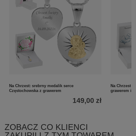
Na Chrzest: srebrny medalik serce
Na Chrzest i
Częstochowska z grawerem
grawerem i d
149,00 zł
ZOBACZ CO KLIENCI
ZAKUPILI Z TYM TOWAREM