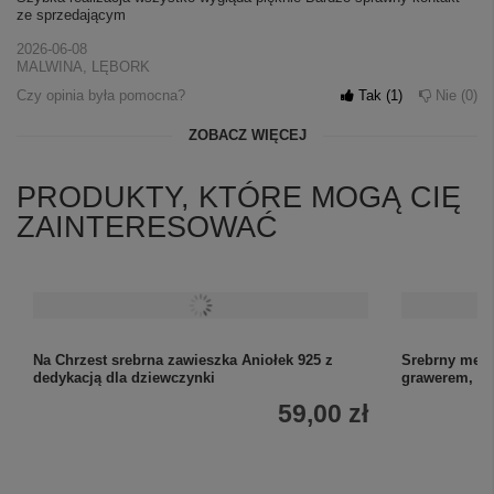
ze sprzedającym
2026-06-08
MALWINA, LĘBORK
Czy opinia była pomocna?
Tak
1
Nie
0
ZOBACZ WIĘCEJ
PRODUKTY, KTÓRE MOGĄ CIĘ
ZAINTERESOWAĆ
Na Chrzest srebrna zawieszka Aniołek 925 z
Srebrny meda
dedykacją dla dziewczynki
grawerem, ró
59,00 zł