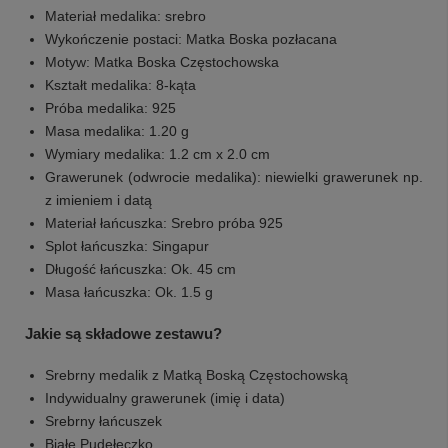
Materiał medalika: srebro
Wykończenie postaci: Matka Boska pozłacana
Motyw: Matka Boska Częstochowska
Kształt medalika: 8-kąta
Próba medalika: 925
Masa medalika: 1.20 g
Wymiary medalika: 1.2 cm x 2.0 cm
Grawerunek (odwrocie medalika): niewielki grawerunek np.
z imieniem i datą
Materiał łańcuszka: Srebro próba 925
Splot łańcuszka: Singapur
Długość łańcuszka: Ok. 45 cm
Masa łańcuszka: Ok. 1.5 g
Jakie są składowe zestawu?
Srebrny medalik z Matką Boską Częstochowską
Indywidualny grawerunek (imię i data)
Srebrny łańcuszek
Białe Pudełeczko