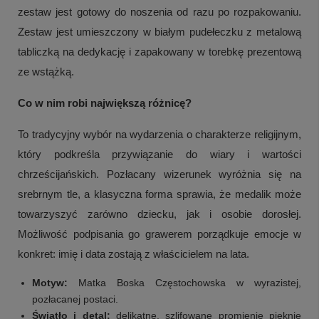
zestaw jest gotowy do noszenia od razu po rozpakowaniu.
Zestaw jest umieszczony w białym pudełeczku z metalową
tabliczką na dedykację i zapakowany w torebkę prezentową
ze wstążką.
Co w nim robi największą różnicę?
To tradycyjny wybór na wydarzenia o charakterze religijnym,
który podkreśla przywiązanie do wiary i wartości
chrześcijańskich. Pozłacany wizerunek wyróżnia się na
srebrnym tle, a klasyczna forma sprawia, że medalik może
towarzyszyć zarówno dziecku, jak i osobie dorosłej.
Możliwość podpisania go grawerem porządkuje emocje w
konkret: imię i data zostają z właścicielem na lata.
Motyw:
Matka Boska Częstochowska w wyrazistej,
pozłacanej postaci.
Światło i detal:
delikatne, szlifowane promienie pięknie