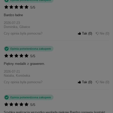
5/5
Bardzo ładne
2026-07-23
Dominika, Gliwice
Czy opinia była pomocna?
Tak
0
Nie
0
Opinia potwierdzona zakupem
5/5
Piękny medalik z grawerem.
2026-07-21
Natalia, Koniówka
Czy opinia była pomocna?
Tak
0
Nie
0
Opinia potwierdzona zakupem
5/5
Szybka realizacja wszystko wygląda pięknie Bardzo sprawny kontakt