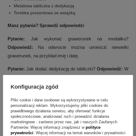
Metalowa tabliczka z dedykacją
Torebka prezentowa ze wstążką
Masz pytania? Sprawdź odpowiedzi
Pytanie:
Jak wykonać grawerunek na medaliku?
Odpowiedź:
Na odwrocie można umieścić niewielki
grawerunek, na przykład imię i datę.
Pytanie:
Jak dodać dedykację do tabliczki?
Odpowiedź:
W
pudełeczku jest metalowa tabliczka, na której można dodać
dedykację, np. z życzeniami i grafiką.
Konfiguracja zgód
Pytanie:
Czy w zestawie jest łańcuszek?
Odpowiedź:
Tak,
Pliki cookie i dane osobowe są wykorzystywane w celu
personalizacji reklam. Wykorzystujemy pliki cookies do
w komplecie znajduje się srebrny łańcuszek o splocie
+
5
prawidłowego działania serwisu, aby oferować funkcje
Singapur.
społecznościowe, analizować ruch i prowadzić działania
marketingowe - zarówno przez nas, jak i naszych Zaufanych
Zobacz więcej
Partnerów. Więcej informacji znajdziesz w
polityce
Pytanie:
Na jakie okazje pasuje ten zestaw?
Odpowiedź:
prywatności
. Więcej informacji na temat warunków i prywatności