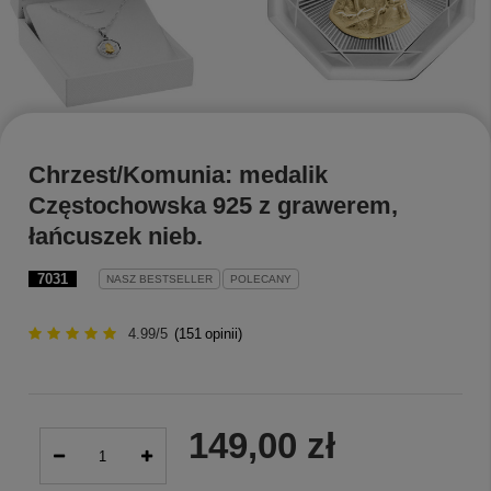
Chrzest/Komunia: medalik
Częstochowska 925 z grawerem,
łańcuszek nieb.
7031
NASZ BESTSELLER
POLECANY
4.99/5
(
151
opinii)
149,00 zł