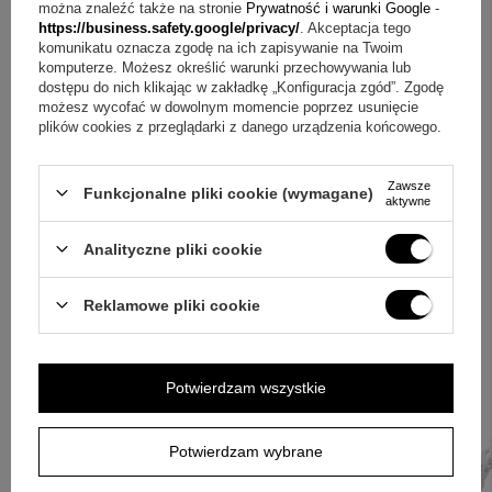
Upamiętnia Chrzest Św., I Komunię Św. oraz Bierzmowanie.
można znaleźć także na stronie
Prywatność i warunki Google
-
https://business.safety.google/privacy/
. Akceptacja tego
komunikatu oznacza zgodę na ich zapisywanie na Twoim
Pytanie:
W jakiej formie jest zapakowany komplet?
komputerze. Możesz określić warunki przechowywania lub
Odpowiedź:
Produkty są umieszczone w białym
dostępu do nich klikając w zakładkę „Konfiguracja zgód”. Zgodę
możesz wycofać w dowolnym momencie poprzez usunięcie
pudełeczku, a całość w torebce prezentowej ze wstążką.
plików cookies z przeglądarki z danego urządzenia końcowego.
Na koniec: wybór, który zostaje
Zawsze
Funkcjonalne pliki cookie (wymagane)
aktywne
Jeśli zależy Ci na tradycyjnym upominku o religijnym
znaczeniu, ten zestaw łączy czytelny motyw, dopracowane
Analityczne pliki cookie
detale i personalizację. Pozłacana postać Matki Boskiej oraz
szlifowane promienie budują charakter, a grawer imienia i
Reklamowe pliki cookie
daty pomaga zachować wspomnienie ważnego dnia.
Wybierz komplet z łańcuszkiem, gdy chcesz wręczyć
Potwierdzam wszystkie
pamiątkę gotową do podarowania.
Potwierdzam wybrane