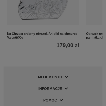
Na Chrzest srebrny obrazek Aniołki na chmurce
Obrazek sreb
Valenti&Co
pamiątka chrz
179,00 zł
MOJE KONTO
INFORMACJE
POMOC