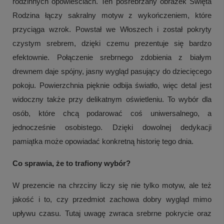
rodzinnych opowieściach. Ten posrebrzany obrazek Święta
Rodzina łączy sakralny motyw z wykończeniem, które
przyciąga wzrok. Powstał we Włoszech i został pokryty
czystym srebrem, dzięki czemu prezentuje się bardzo
efektownie. Połączenie srebrnego zdobienia z białym
drewnem daje spójny, jasny wygląd pasujący do dziecięcego
pokoju. Powierzchnia pięknie odbija światło, więc detal jest
widoczny także przy delikatnym oświetleniu. To wybór dla
osób, które chcą podarować coś uniwersalnego, a
jednocześnie osobistego. Dzięki dowolnej dedykacji
pamiątka może opowiadać konkretną historię tego dnia.
Co sprawia, że to trafiony wybór?
W prezencie na chrzciny liczy się nie tylko motyw, ale też
jakość i to, czy przedmiot zachowa dobry wygląd mimo
upływu czasu. Tutaj uwagę zwraca srebrne pokrycie oraz