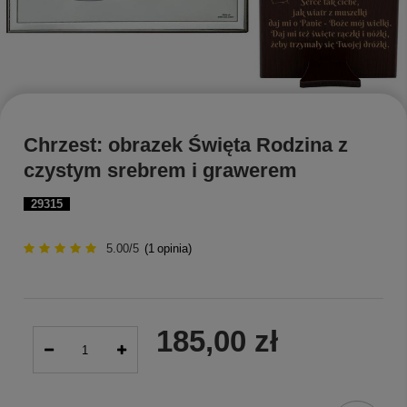
Chrzest: obrazek Święta Rodzina z
czystym srebrem i grawerem
29315
5.00/5
(
1
opinia)
185,00 zł