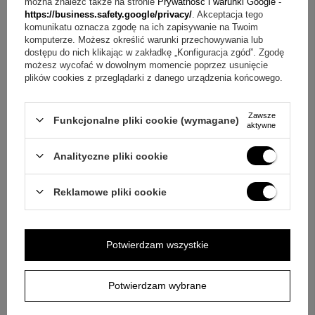
można znaleźć także na stronie
Prywatność i warunki Google
-
Obrazek
https://business.safety.google/privacy/
. Akceptacja tego
komunikatu oznacza zgodę na ich zapisywanie na Twoim
Grawerunek
komputerze. Możesz określić warunki przechowywania lub
Opakowanie producenta
dostępu do nich klikając w zakładkę „Konfiguracja zgód”. Zgodę
możesz wycofać w dowolnym momencie poprzez usunięcie
O co pytają najczęściej?
plików cookies z przeglądarki z danego urządzenia końcowego.
Pytanie:
Jaką dedykację można wykonać na obrazku?
Zawsze
Funkcjonalne pliki cookie (wymagane)
Odpowiedź:
Możliwa jest dowolna dedykacja, na przykład
aktywne
imię dziecka, data chrztu lub życzenia.
Analityczne pliki cookie
Pytanie:
Jak wykonywany jest grawerunek?
Odpowiedź:
Reklamowe pliki cookie
Napis powstaje techniką laserową, co zapewnia trwałość i
efektowny wygląd.
Pytanie:
Jak w zestawie ujęto opakowanie?
Odpowiedź:
W
Potwierdzam wszystkie
cenie otrzymujesz opakowanie producenta.
Potwierdzam wybrane
Pytanie:
Czy obrazek jest pokryty czystym srebrem?
Odpowiedź:
Tak, obrazek jest pokryty czystym srebrem.