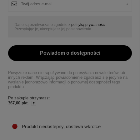
Dane są przetwarzane zgodnie z
polityką prywatności
.
Przesyłając je, akceptujesz jej postanowienia.
Powiadom o dostępności
Powyższe dane nie są używane do przesyłania newsletterów lub
innych reklam. Włączając powiadomienie zgadzasz się jedynie na
wysłanie jednorazowo informacji o ponownej dostępności tego
produktu.
Po zakupie otrzymasz:
367,00 pkt.
Produkt niedostepny, dostawa wkrótce