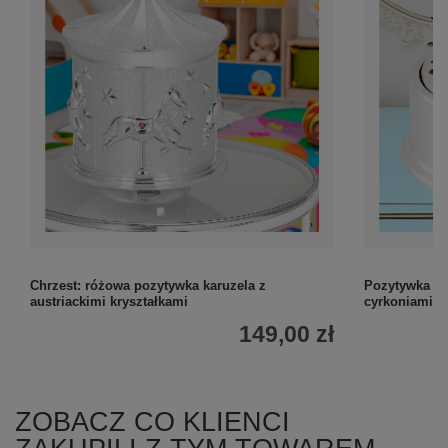
Chrzest: różowa pozytywka karuzela z
Pozytywka ko
austriackimi kryształkami
cyrkoniami z
149,00 zł
ZOBACZ CO KLIENCI