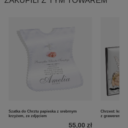
ZAKUPILI Z TYM TOWAREM
Szatka do Chrztu papieska z srebrnym
Chrzest: kolor
krzyżem, ze zdjęciem
z grawerem
55,00 zł