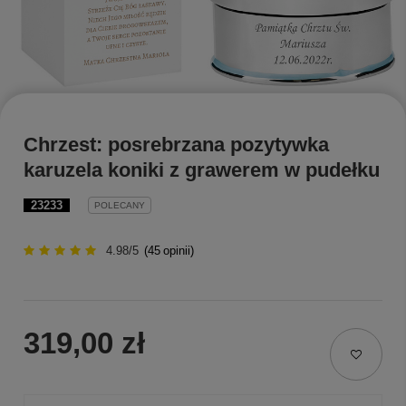
Chrzest: posrebrzana pozytywka
karuzela koniki z grawerem w pudełku
23233
POLECANY
4.98/5
(
45
opinii)
319,00 zł