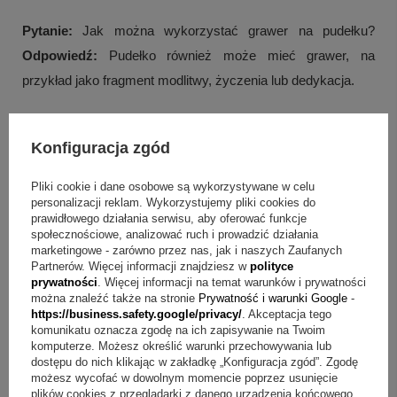
Pytanie:
Jak można wykorzystać grawer na pudełku?
Odpowiedź:
Pudełko również może mieć grawer, na
przykład jako fragment modlitwy, życzenia lub dedykacja.
Pytanie:
Z jakiego materiału wykonano pozytywkę?
Odpowiedź:
Tworzywem jest stal posrebrzana.
Konfiguracja zgód
Pytanie:
Czy pozytywka ma zdobienia?
Odpowiedź:
Pliki cookie i dane osobowe są wykorzystywane w celu
personalizacji reklam. Wykorzystujemy pliki cookies do
Zdobiona jest cyrkoniami, które dodają całości subtelnego
prawidłowego działania serwisu, aby oferować funkcje
blasku.
społecznościowe, analizować ruch i prowadzić działania
marketingowe - zarówno przez nas, jak i naszych Zaufanych
Partnerów. Więcej informacji znajdziesz w
polityce
Podsumowanie
prywatności
. Więcej informacji na temat warunków i prywatności
można znaleźć także na stronie
Prywatność i warunki Google
-
Jeśli chcesz podkreślić wagę chrztu pamiątką, która zostaje
https://business.safety.google/privacy/
. Akceptacja tego
+
5
komunikatu oznacza zgodę na ich zapisywanie na Twoim
w domu jako dekoracja, ten model łączy melodię Rock a bye
komputerze. Możesz określić warunki przechowywania lub
Zobacz więcej
Baby, cyrkonie oraz możliwość grawerowania.
dostępu do nich klikając w zakładkę „Konfiguracja zgód”. Zgodę
możesz wycofać w dowolnym momencie poprzez usunięcie
Personalizacja na podstawie i na pudełku pozwala nadać
plików cookies z przeglądarki z danego urządzenia końcowego.