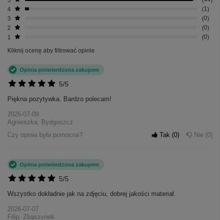
4
1
3
0
2
0
1
0
Kliknij ocenę aby filtrować opinie
Opinia potwierdzona zakupem
5/5
Piękna pozytywka. Bardzo polecam!
2026-07-09
Agnieszka, Bydgoszcz
Czy opinia była pomocna?
Tak
0
Nie
0
Opinia potwierdzona zakupem
5/5
Wszystko dokładnie jak na zdjęciu, dobrej jakości materiał.
2026-07-07
Filip, Zbąszynek