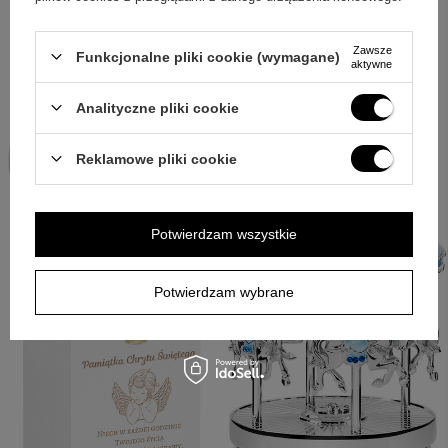
prezentowi osobisty przekaz bez zbędnych dodatków.
Pozytywka na chrzest z grawerem będzie wyborem dla
Zawsze
Funkcjonalne pliki cookie (wymagane)
aktywne
tych, którzy cenią symbolikę i dopracowaną oprawę.
Analityczne pliki cookie
Reklamowe pliki cookie
Potwierdzam wszystkie
Potwierdzam wybrane