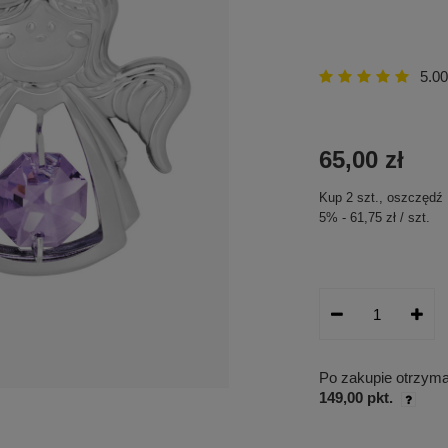
5.00
65,00 zł
Kup
2
szt.
, oszczędź
5
%
-
61,75 zł
/
szt.
Po zakupie otrzym
149,00 pkt.