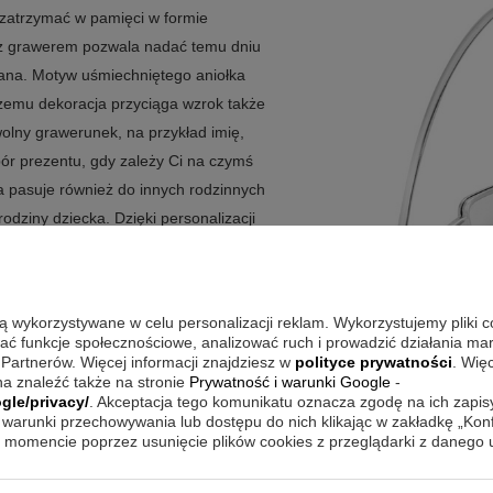
 zatrzymać w pamięci w formie
a z grawerem pozwala nadać temu dniu
wana. Motyw uśmiechniętego aniołka
 czemu dekoracja przyciąga wzrok także
olny grawerunek, na przykład imię,
bór prezentu, gdy zależy Ci na czymś
a pasuje również do innych rodzinnych
rodziny dziecka. Dzięki personalizacji
 latach.
rawerem?
są wykorzystywane w celu personalizacji reklam. Wykorzystujemy pliki 
otyw aniołka z eleganckim
wać funkcje społecznościowe, analizować ruch i prowadzić działania m
 Partnerów. Więcej informacji znajdziesz w
polityce prywatności
. Wię
. Austriacki kryształ umieszczony w
a znaleźć także na stronie
Prywatność i warunki Google
-
onalny napis sprawia, że prezent nie
gle/privacy/
. Akceptacja tego komunikatu oznacza zgodę na ich zapi
warunki przechowywania lub dostępu do nich klikając w zakładkę „Kon
stość religijną lub rodzinne święto, ta
momencie poprzez usunięcie plików cookies z przeglądarki z danego
bez zbędnych dodatków.