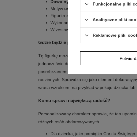
Dowolny grawerunek
na tabliczce, aby do
Funkcjonalne pliki 
Motyw
uśmiechniętego aniołka
, który pa
Figurka
ozdobiona jest austriackim krysz
Analityczne pliki coo
Wykonanie z
nierdzewnego, posrebrzaneg
W zestawie znajduje się
oryginalne tektur
Reklamowe pliki coo
Gdzie będzie prezentować się najlepiej?
Tę figurkę możesz potraktować jako ozdobę, która
Potwier
jednocześnie dobrze wpisuje się w domową przestr
posrebrzanemu wykończeniu łatwo zestawić ją z in
rodzinnych. Sprawdza się jako element dekoracyjny
wraca wzrokiem, na przykład w pokoju dziecka lub
Komu sprawi największą radość?
Personalizowany charakter sprawia, że ten upomin
różnych osób obdarowywanych.
Dla dziecka, jako pamiątka Chrztu Świętego 