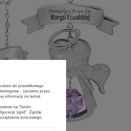
cookies do prawidłowego
arketingowe - zarówno przez
cej informacji na temat
sywanie na Twoim
figuracja zgód”. Zgodę
 urządzenia końcowego.