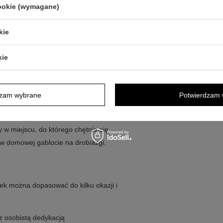
pasować przekaz do okazji
cookie (wymagane)
suje do pamiątkowych upominków
tałem
kie
o metalu
owe pudełko producenta
kie
 przypomina o ważnym dniu i
dzam wybrane
Potwierdzam 
zeń. Dzięki klasycznemu,
nymi pamiątkami z uroczystości
 w miejscu, do którego chętnie się
 w domowej gablocie na drobiazgi.
ek można dopasować do kilku okazji i
z osobistą dedykacją