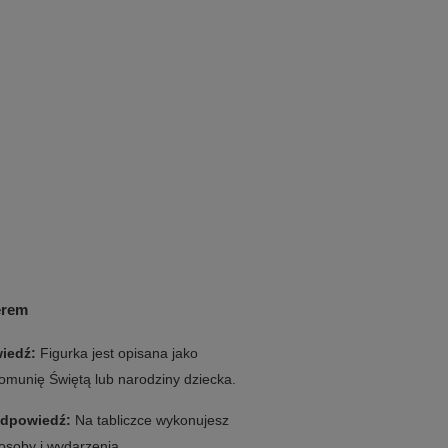
erem
iedź:
Figurka jest opisana jako
Komunię Świętą lub narodziny dziecka.
dpowiedź:
Na tabliczce wykonujesz
osoby i wydarzenia.