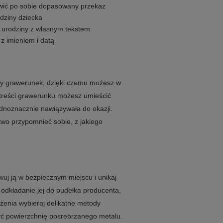
awić po sobie dopasowany przekaz
dziny dziecka
na urodziny z własnym tekstem
 z imieniem i datą
ny grawerunek, dzięki czemu możesz w
treści grawerunku możesz umieścić
ednoznacznie nawiązywała do okazji.
two przypomnieć sobie, z jakiego
uj ją w bezpiecznym miejscu i unikaj
dkładanie jej do pudełka producenta,
żenia wybieraj delikatne metody
zyć powierzchnię posrebrzanego metalu.