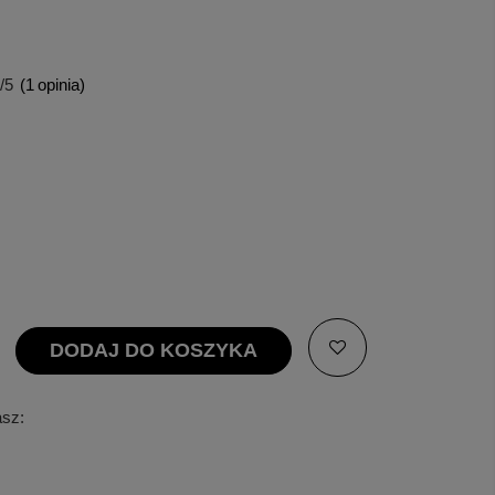
/5
(
1
opinia)
DODAJ DO KOSZYKA
asz: