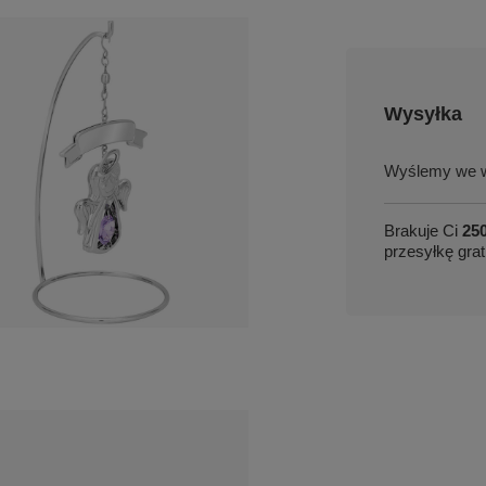
Wysyłka
we w
Brakuje Ci
250
przesyłkę grat