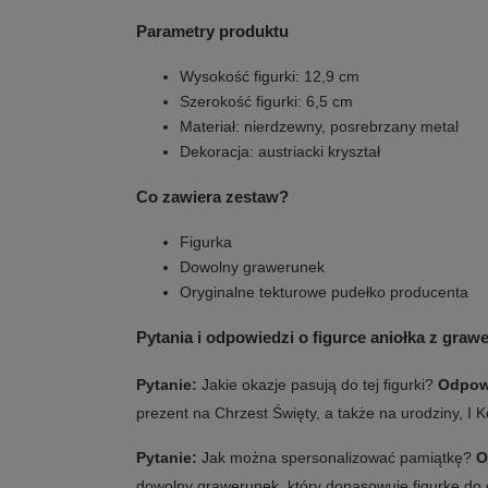
Parametry produktu
Wysokość figurki: 12,9 cm
Szerokość figurki: 6,5 cm
Materiał: nierdzewny, posrebrzany metal
Dekoracja: austriacki kryształ
Co zawiera zestaw?
Figurka
Dowolny grawerunek
Oryginalne tekturowe pudełko producenta
Pytania i odpowiedzi o figurce aniołka z graw
Pytanie:
Jakie okazje pasują do tej figurki?
Odpow
prezent na Chrzest Święty, a także na urodziny, I 
Pytanie:
Jak można spersonalizować pamiątkę?
O
dowolny grawerunek, który dopasowuje figurkę do 