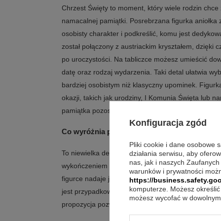
Chrzest Święty to moment, który wiele rodzin chce
namacalnej pamiątki. Posrebrzana figurka aniołk
osobisty charakter i podkreślić, komu jest dedyko
został połączony z austriackim kryształem, dzięki
po uroczystości. Na tabliczce możesz umieścić dow
datę oraz rodzaj wydarzenia. Taki detal ułatwia wy
bardziej osobistym niż klasyczny upominek. Figurk
okazji, takich jak urodziny, I Komunia Święta lub na
pamiątka pozostaje czytelna i ważna także po wielu
Konfiguracja zgód
Co wyróżnia posrebrzaną figurkę aniołka z g
Pliki cookie i dane osobowe 
To niewielka dekoracja, która łączy symboliczny m
działania serwisu, aby ofero
nas, jak i naszych Zaufanych
wykończeniem i możliwością dodania własnych słów
warunków i prywatności możn
figurce nadaje jej przyjemny efekt wizualny, a pers
https://business.safety.goo
komputerze. Możesz określić 
jest przypadkowy. Jeśli szukasz podarunku na uroczy
możesz wycofać w dowolnym 
propozycja pozwala podkreślić rangę wydarzenia 