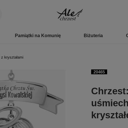
Pamiątki na Komunię
Biżuteria
 z kryształami
20465
Chrzest
uśmiech
kryszta