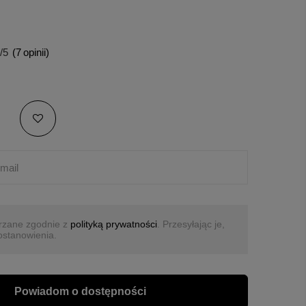
/5
(
7
opinii)
rzane zgodnie z
polityką prywatności
. Przesyłając je,
ostanowienia.
Powiadom o dostępności