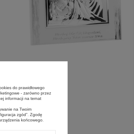
cookies do prawidłowego
arketingowe - zarówno przez
cej informacji na temat
sywanie na Twoim
figuracja zgód”. Zgodę
 urządzenia końcowego.