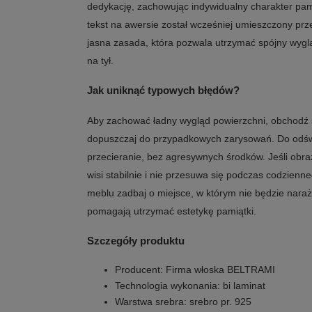
dedykację, zachowując indywidualny charakter pam
tekst na awersie został wcześniej umieszczony prze
jasna zasada, która pozwala utrzymać spójny wyglą
na tył.
Jak uniknąć typowych błędów?
Aby zachować ładny wygląd powierzchni, obchodź si
dopuszczaj do przypadkowych zarysowań. Do odświ
przecieranie, bez agresywnych środków. Jeśli obraz
wisi stabilnie i nie przesuwa się podczas codzienn
meblu zadbaj o miejsce, w którym nie będzie naraż
pomagają utrzymać estetykę pamiątki.
Szczegóły produktu
Producent: Firma włoska BELTRAMI
Technologia wykonania: bi laminat
Warstwa srebra: srebro pr. 925