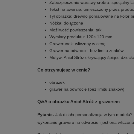
Zabezpieczenie warstwy srebra: specjalny la
Tekst na awersie: umieszczony przez produc
Tył obrazka: drewno pomalowane na kolor bi
Nóżka: dołączona
Możliwość powieszenia: tak
Wymiary produktu: 120× 120 mm
Grawerunek: wliczony w cenę
Grawer na odwrocie: bez limitu znaków
Motyw: Anioł Stróż okrywający śpiące dzieck
Co otrzymujesz w cenie?
obrazek
grawer na odwrocie (bez limitu znaków)
Q&A o obrazku Anioł Stróż z grawerem
Pytanie:
Jak działa personalizacja w tym modelu?
wykonaniu graweru na odwrocie i jest ona wliczona 