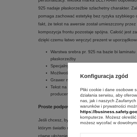
personalizacji. Włoska marka BELTRAMI odpowiada 
925 nadaje płaskorzeźbie szlachetny charakter. Z
pomaga zachować estetykę bez ryzyka szybkiego c
fakt, że tekst na awersie został umieszczony przez 
kompozycja frontu pozostaje spójna. Całość jest 
dzięki czemu łatwo wręczyć prezent w uporządkowa
Warstwa srebra pr. 925 na bazie bi laminatu
płaskorzeźby
Specjalny lakier ochronny zabezpiecza srebro
Możliwość postawienia lub powieszenia ułat
Konfiguracja zgód
Grawer na odwrocie jest wliczony w cenę i n
Tekst na awersie jest stały, ponieważ został
Pliki cookie i dane osobowe 
producenta
działania serwisu, aby ofero
nas, jak i naszych Zaufanych
warunków i prywatności możn
Proste podpowiedzi aranżacyjne
https://business.safety.goo
komputerze. Możesz określić 
Jeśli chcesz, by płaskorzeźba była dobrze widoczna
możesz wycofać w dowolnym 
którym światło nie będzie tworzyło ostrych odbić. 
równe ułożenie, aby kwadratowa forma wyglądała 