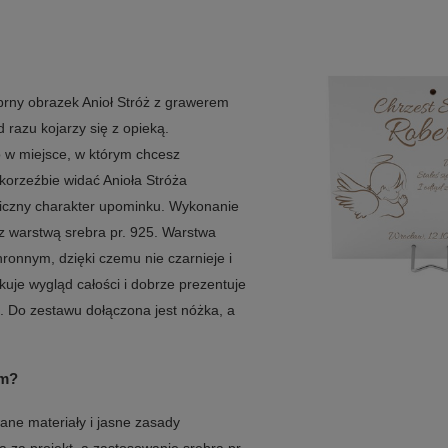
brny obrazek Anioł Stróż z grawerem
d razu kojarzy się z opieką.
 w miejsce, w którym chcesz
orzeźbie widać Anioła Stróża
liczny charakter upominku. Wykonanie
 z warstwą srebra pr. 925. Warstwa
ronnym, dzięki czemu nie czarnieje i
kuje wygląd całości i dobrze prezentuje
u. Do zestawu dołączona jest nóżka, a
em?
ane materiały i jasne zasady