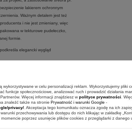
za projekt, a zastosowanie srebra pr.
abezpieczenie lakierem ochronnym
zernienia. Ważnym detalem jest też
producenta i nie jest zmieniany, więc
zapakowana w tekturowe pudełeczko,
nej formie.
 podkreśla elegancki wygląd
, aby nie czarniało
wia dopasowanie ekspozycji
ie ma limitu znaków
 wcześniej umieszczony przez
są wykorzystywane w celu personalizacji reklam. Wykorzystujemy pliki 
wać funkcje społecznościowe, analizować ruch i prowadzić działania m
 Partnerów. Więcej informacji znajdziesz w
polityce prywatności
. Wię
a znaleźć także na stronie
Prywatność i warunki Google
-
gle/privacy/
. Akceptacja tego komunikatu oznacza zgodę na ich zapi
warunki przechowywania lub dostępu do nich klikając w zakładkę „Kon
, wybierz spokojne tło i miejsce, w
momencie poprzez usunięcie plików cookies z przeglądarki z danego
Przy zawieszeniu warto postawić na
harmonijnie. Gdy obrazek ma stać,