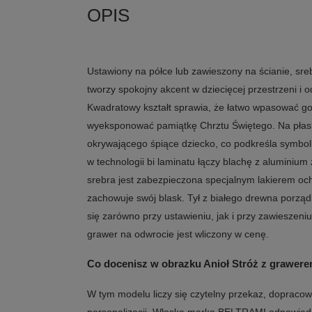
Ustawiony na półce lub zawieszony na ścianie, sre
tworzy spokojny akcent w dziecięcej przestrzeni i o
Kwadratowy kształt sprawia, że łatwo wpasować go
wyeksponować pamiątkę Chrztu Świętego. Na płask
okrywającego śpiące dziecko, co podkreśla symbo
w technologii bi laminatu łączy blachę z aluminium
srebra jest zabezpieczona specjalnym lakierem och
zachowuje swój blask. Tył z białego drewna porząd
się zarówno przy ustawieniu, jak i przy zawieszeni
grawer na odwrocie jest wliczony w cenę.
Co docenisz w obrazku Anioł Stróż z grawer
W tym modelu liczy się czytelny przekaz, dopracow