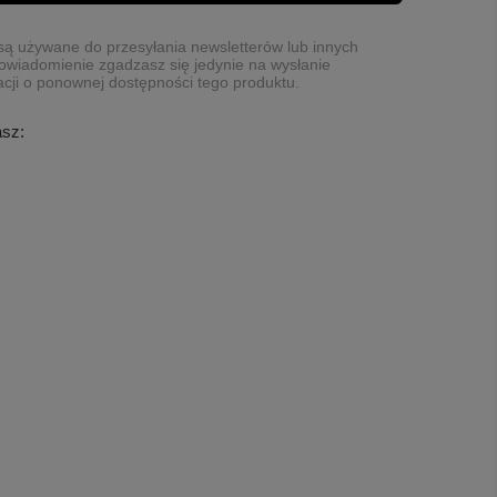
ą używane do przesyłania newsletterów lub innych
owiadomienie zgadzasz się jedynie na wysłanie
cji o ponownej dostępności tego produktu.
asz: