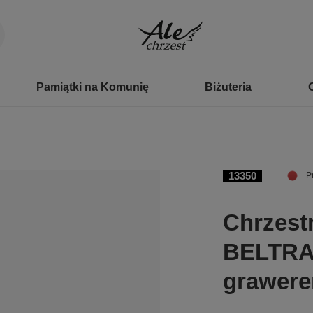
Pamiątki na Komunię
Biżuteria
13350
P
Chrzest
BELTRA
grawer