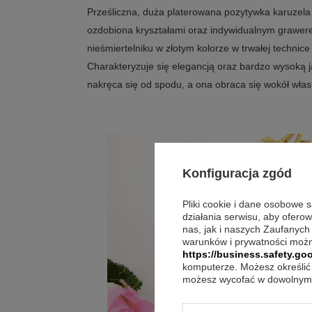
Prześliczna, duża platerowana pozytywka karuzela 
ozdobiona kryształami oraz indywidualnym grawe
nieśmiertelniku w złotym kolorze w trwałej techni
Charakteryzuje się elegancją oraz bardzo wysoką 
nakręca się od spodu, a ona obraca się wokół własn
Konfiguracja zgód
Pliki cookie i dane osobowe 
działania serwisu, aby ofero
nas, jak i naszych Zaufanych
warunków i prywatności możn
https://business.safety.goo
komputerze. Możesz określić 
możesz wycofać w dowolnym 