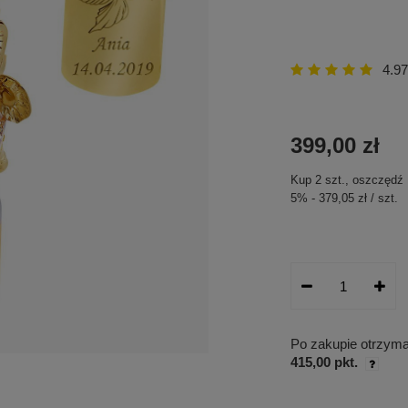
4.97
399,00 zł
Kup
2
szt.
, oszczędź
5
%
-
379,05 zł
/
szt.
Po zakupie otrzym
415,00 pkt.