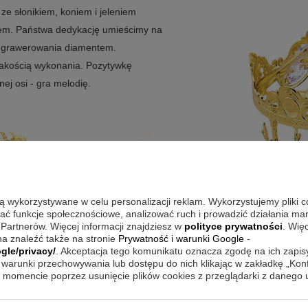
ze słonikiem, koniem i jeleniem
rem. Państwa dedykację umieścimy na
ce grawerowania diamentem.
jakością wykonania. Pozytywkę
ej osi - gra melodię.
są wykorzystywane w celu personalizacji reklam. Wykorzystujemy pliki 
wać funkcje społecznościowe, analizować ruch i prowadzić działania m
 Partnerów. Więcej informacji znajdziesz w
polityce prywatności
. Wię
a znaleźć także na stronie
Prywatność i warunki Google
-
gle/privacy/
. Akceptacja tego komunikatu oznacza zgodę na ich zapi
warunki przechowywania lub dostępu do nich klikając w zakładkę „Kon
momencie poprzez usunięcie plików cookies z przeglądarki z danego