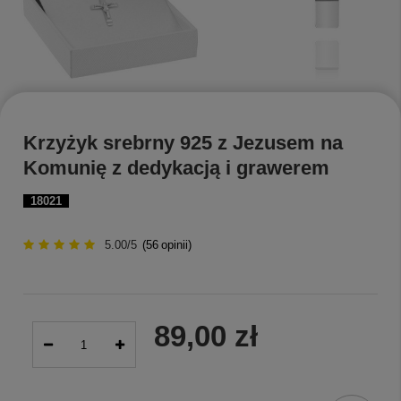
Krzyżyk srebrny 925 z Jezusem na
Komunię z dedykacją i grawerem
18021
5.00/5
(
56
opinii)
89,00 zł