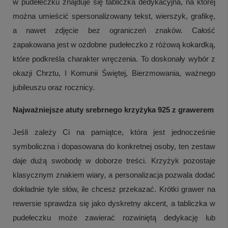
w pudełeczku znajduje się tabliczka dedykacyjna, na której
można umieścić spersonalizowany tekst, wierszyk, grafikę,
a nawet zdjęcie bez ograniczeń znaków. Całość
zapakowana jest w ozdobne pudełeczko z różową kokardką,
które podkreśla charakter wręczenia. To doskonały wybór z
okazji Chrztu, I Komunii Świętej, Bierzmowania, ważnego
jubileuszu oraz rocznicy.
Najważniejsze atuty srebrnego krzyżyka 925 z grawerem
Jeśli zależy Ci na pamiątce, która jest jednocześnie
symboliczna i dopasowana do konkretnej osoby, ten zestaw
daje dużą swobodę w doborze treści. Krzyżyk pozostaje
klasycznym znakiem wiary, a personalizacja pozwala dodać
dokładnie tyle słów, ile chcesz przekazać. Krótki grawer na
rewersie sprawdza się jako dyskretny akcent, a tabliczka w
pudełeczku może zawierać rozwiniętą dedykację lub