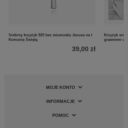
Srebrny krzyżyk 925 bez wizerunku Jezusa na I
Krzyżyk sreb
Komunię Świętą
grawerem w 
39,00 zł
MOJE KONTO
INFORMACJE
POMOC