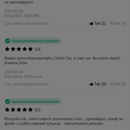
ze sprzedającym
2026-06-08
MALWINA, LĘBORK
Czy opinia była pomocna?
Tak
1
Nie
0
Opinia potwierdzona zakupem
5/5
Bardzo pomysłowa pamiątka Chrztu Sw. w sam raz dla moich dwóch
prawnuczków
2026-03-16
Ewa Maria, Warszawa
Czy opinia była pomocna?
Tak
0
Nie
2
Opinia potwierdzona zakupem
5/5
Wszystko ok, mimo małych przeciwności losu , sprzedajacy stanął na
głowie i szybko naprawił sytuacje , zdecydowanie polecam.