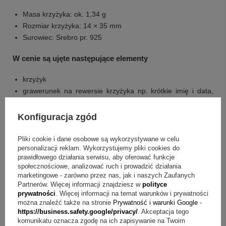
Masa krzyżyka: ok. 1,34 g
Rozmiar krzyżyka: 14 × 35 mm
Surowiec: Srebro pr. 925
W cenie są ujęte następujące elementy
krzyżyk
grawerunek na rewersie krzyżyka np. krótkie imię i data,
maksymalnie 20 znaków (łącznie ze spacjami)
tabliczka wewnątrz pudełeczka ze spersonalizowaną
Konfiguracja zgód
dedykacją, zdjęciem bądź grafiką (można także skorzystać
z naszych przykładowych projektów)
Pliki cookie i dane osobowe są wykorzystywane w celu
personalizacji reklam. Wykorzystujemy pliki cookies do
ozdobne pudełeczko z różową kokardką
prawidłowego działania serwisu, aby oferować funkcje
społecznościowe, analizować ruch i prowadzić działania
Pytania przed zakupem srebrnego krzyżyka 925 z
marketingowe - zarówno przez nas, jak i naszych Zaufanych
grawerem
Partnerów. Więcej informacji znajdziesz w
polityce
prywatności
. Więcej informacji na temat warunków i prywatności
można znaleźć także na stronie
Prywatność i warunki Google
-
Pytanie:
Jak potwierdzona jest próba srebra?
Odpowiedź:
https://business.safety.google/privacy/
. Akceptacja tego
Świadczy o tym wybita na biżuterii próba oraz dołączone
komunikatu oznacza zgodę na ich zapisywanie na Twoim