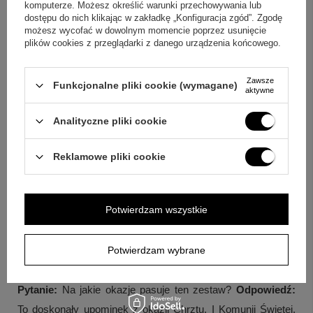
komputerze. Możesz określić warunki przechowywania lub
metki jubilerskie.
dostępu do nich klikając w zakładkę „Konfiguracja zgód”. Zgodę
możesz wycofać w dowolnym momencie poprzez usunięcie
Pytanie:
Jak wygląda personalizacja na krzyżyku?
plików cookies z przeglądarki z danego urządzenia końcowego.
Odpowiedź:
Grawerunek wykonywany jest na rewersie i
powinien być krótki ze względu na powierzchnię upominku.
Zawsze
Funkcjonalne pliki cookie (wymagane)
aktywne
Pytanie:
Jaką treść mogę umieścić w grawerunku na
Analityczne pliki cookie
rewersie?
Odpowiedź:
Można wykonać grawerunek np.
krótkie imię i data, maksymalnie 20 znaków (łącznie ze
Reklamowe pliki cookie
spacjami).
Pytanie:
Jakie możliwości daje tabliczka w pudełeczku?
Potwierdzam wszystkie
Odpowiedź:
Na tabliczce można wykonać
spersonalizowany tekst, wierszyk, grafikę, a nawet zdjęcie,
Potwierdzam wybrane
bez ograniczeń znaków.
Pytanie:
Na jakie okazje pasuje ten zestaw?
Odpowiedź:
To doskonały upominek z okazji Chrztu, I Komunii Świętej,