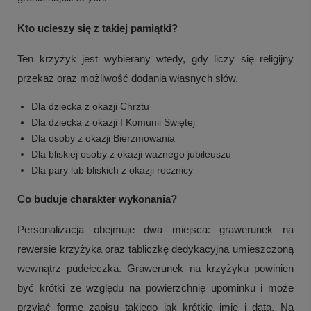
Kto ucieszy się z takiej pamiątki?
Ten krzyżyk jest wybierany wtedy, gdy liczy się religijny
przekaz oraz możliwość dodania własnych słów.
Dla dziecka z okazji Chrztu
Dla dziecka z okazji I Komunii Świętej
Dla osoby z okazji Bierzmowania
Dla bliskiej osoby z okazji ważnego jubileuszu
Dla pary lub bliskich z okazji rocznicy
Co buduje charakter wykonania?
+
2
Personalizacja obejmuje dwa miejsca: grawerunek na
Zobacz więcej
rewersie krzyżyka oraz tabliczkę dedykacyjną umieszczoną
wewnątrz pudełeczka. Grawerunek na krzyżyku powinien
być krótki ze względu na powierzchnię upominku i może
przyjąć formę zapisu takiego jak krótkie imię i data. Na