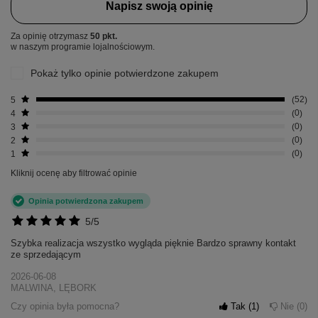
Napisz swoją opinię
Za opinię otrzymasz
50 pkt.
w naszym programie lojalnościowym.
Pokaż tylko opinie potwierdzone zakupem
5
52
4
0
3
0
2
0
1
0
Kliknij ocenę aby filtrować opinie
Opinia potwierdzona zakupem
5/5
Szybka realizacja wszystko wygląda pięknie Bardzo sprawny kontakt
ze sprzedającym
2026-06-08
MALWINA, LĘBORK
Czy opinia była pomocna?
Tak
1
Nie
0