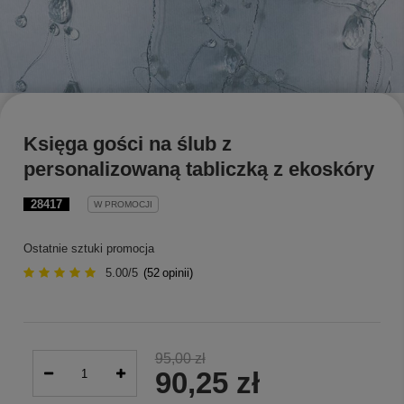
Księga gości na ślub z
personalizowaną tabliczką z ekoskóry
28417
W PROMOCJI
Ostatnie sztuki promocja
5.00/5
(
52
opinii)
95,00 zł
90,25 zł