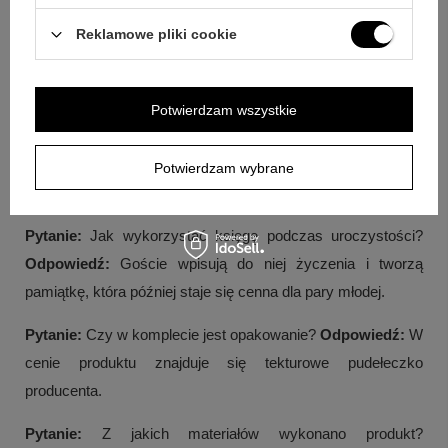
Pytanie:
Jak wykonywany jest nadruk na tabliczce?
Reklamowe pliki cookie
Odpowiedź:
Nadruk nanosimy na tabliczkę metodą
sublimacji, która wyróżnia się estetyką wykonania i
odpornością na ścieranie.
Potwierdzam wszystkie
Pytanie:
Jak spersonalizować księgę gości?
Odpowiedź:
Personalizacja polega na przygotowaniu indywidualnego
Potwierdzam wybrane
nadruku na tabliczce umieszczonej na okładce.
Pytanie:
Jak wykorzystać księgę podczas uroczystości?
Odpowiedź:
Goście wpisują do niej życzenia i tworzą
pamiątkę, która później staje się cenna dla pary młodej.
Pytanie:
Czy w komplecie jest opakowanie?
Odpowiedź:
W
cenie produktu znajduje się tekturowe pudełeczko
producenta.
Pytanie:
Z jakich materiałów wykonano produkt?