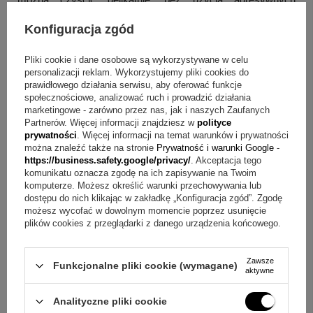
środków, aby nie ryzykować uszkodzeń powierzchni. Po
Konfiguracja zgód
uroczystości wygodnym rozwiązaniem jest odkładanie księgi
do tekturowego pudełeczka producenta, które jest dołączone
Pliki cookie i dane osobowe są wykorzystywane w celu
personalizacji reklam. Wykorzystujemy pliki cookies do
do produktu.
prawidłowego działania serwisu, aby oferować funkcje
społecznościowe, analizować ruch i prowadzić działania
Parametry produktu
marketingowe - zarówno przez nas, jak i naszych Zaufanych
Partnerów. Więcej informacji znajdziesz w
polityce
prywatności
. Więcej informacji na temat warunków i prywatności
Materiał: papier, ekoskóra
można znaleźć także na stronie
Prywatność i warunki Google
-
Wymiary produktu: 232x172 mm
https://business.safety.google/privacy/
. Akceptacja tego
Nadruk na tabliczce: metodą sublimacji
komunikatu oznacza zgodę na ich zapisywanie na Twoim
komputerze. Możesz określić warunki przechowywania lub
dostępu do nich klikając w zakładkę „Konfiguracja zgód”. Zgodę
Co zawiera zestaw?
możesz wycofać w dowolnym momencie poprzez usunięcie
plików cookies z przeglądarki z danego urządzenia końcowego.
Księga gości
Tabliczka z personalizowanym nadrukiem na okładce
Tekturowe pudełeczko producenta
Zawsze
Funkcjonalne pliki cookie (wymagane)
aktywne
Pytania i odpowiedzi o księdze gości na ślub
Analityczne pliki cookie