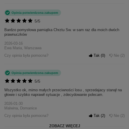
Opinia potwierdzona zakupem
5/5
Bardzo pomysłowa pamiątka Chrztu Sw. w sam raz dla moich dwóch
prawnuczków
2026-03-16
Ewa Maria, Warszawa
Czy opinia była pomocna?
Tak
0
Nie
2
Opinia potwierdzona zakupem
5/5
Wszystko ok, mimo małych przeciwności losu , sprzedajacy stanął na
głowie i szybko naprawił sytuacje , zdecydowanie polecam.
2026-01-30
Malwina, Domanice
Czy opinia była pomocna?
Tak
2
Nie
2
ZOBACZ WIĘCEJ