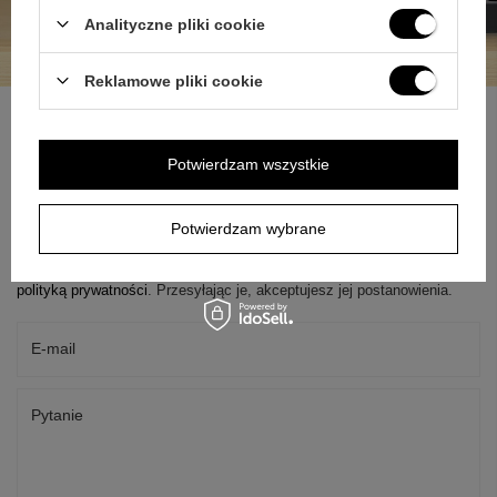
Analityczne pliki cookie
Reklamowe pliki cookie
Potwierdzam wszystkie
ZAPYTAJ O PRODUKT
Potwierdzam wybrane
Jeżeli powyższy opis jest dla Ciebie niewystarczający, prześlij nam
swoje pytanie odnośnie tego produktu. Postaramy się odpowiedzieć tak
szybko jak tylko będzie to możliwe.
Dane są przetwarzane zgodnie z
polityką prywatności
. Przesyłając je, akceptujesz jej postanowienia.
E-mail
Pytanie