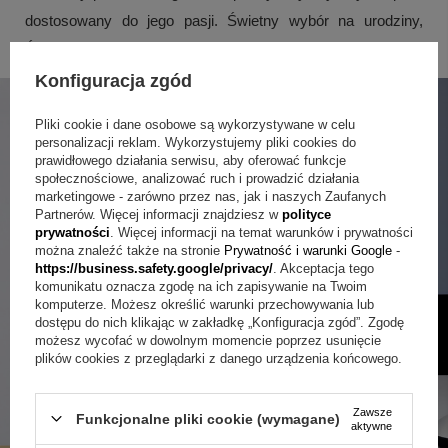
dostosowany do jego pasji. Świetny wybór na urodziny,
Święta lub jako nagroda za wygraną w turnieju!
Konfiguracja zgód
Pliki cookie i dane osobowe są wykorzystywane w celu
personalizacji reklam. Wykorzystujemy pliki cookies do
prawidłowego działania serwisu, aby oferować funkcje
społecznościowe, analizować ruch i prowadzić działania
marketingowe - zarówno przez nas, jak i naszych Zaufanych
Partnerów. Więcej informacji znajdziesz w
polityce
prywatności
. Więcej informacji na temat warunków i prywatności
można znaleźć także na stronie
Prywatność i warunki Google
-
https://business.safety.google/privacy/
. Akceptacja tego
komunikatu oznacza zgodę na ich zapisywanie na Twoim
komputerze. Możesz określić warunki przechowywania lub
dostępu do nich klikając w zakładkę „Konfiguracja zgód”. Zgodę
możesz wycofać w dowolnym momencie poprzez usunięcie
plików cookies z przeglądarki z danego urządzenia końcowego.
Zawsze
Funkcjonalne pliki cookie (wymagane)
aktywne