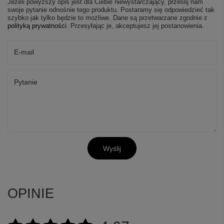
Jeżeli powyższy opis jest dla Ciebie niewystarczający, prześlij nam
swoje pytanie odnośnie tego produktu. Postaramy się odpowiedzieć tak
szybko jak tylko będzie to możliwe.
Dane są przetwarzane zgodnie z
polityką prywatności
. Przesyłając je, akceptujesz jej postanowienia.
E-mail
Pytanie
Wyślij
OPINIE