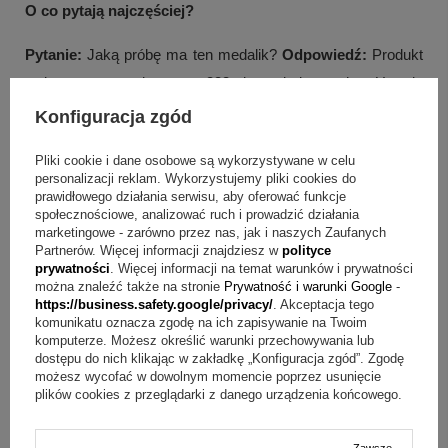
O co pytają najczęściej?
Pytanie:
Jaką próbę ma ten medalik?
Odpowiedź:
Produkt
wykonano ze złota pr. 333 i posiada cechę Urzędu
probierczego.
Konfiguracja zgód
Pytanie:
Jak wygląda motyw na medaliku?
Odpowiedź:
To
Pliki cookie i dane osobowe są wykorzystywane w celu
personalizacji reklam. Wykorzystujemy pliki cookies do
medalik w kształcie okręgu z wizerunkiem Matki Boskiej
prawidłowego działania serwisu, aby oferować funkcje
Fatimskiej.
społecznościowe, analizować ruch i prowadzić działania
marketingowe - zarówno przez nas, jak i naszych Zaufanych
Partnerów. Więcej informacji znajdziesz w
polityce
Pytanie:
Czy w komplecie jest łańcuszek lub grawer?
prywatności
. Więcej informacji na temat warunków i prywatności
Odpowiedź:
W skład zestawu wchodzi sam medalik, bez
można znaleźć także na stronie
Prywatność i warunki Google
-
https://business.safety.google/privacy/
. Akceptacja tego
graweru i łańcuszka.
komunikatu oznacza zgodę na ich zapisywanie na Twoim
komputerze. Możesz określić warunki przechowywania lub
Pytanie:
Na jakie uroczystości pasuje ten model?
dostępu do nich klikając w zakładkę „Konfiguracja zgód”. Zgodę
możesz wycofać w dowolnym momencie poprzez usunięcie
Odpowiedź:
Jest polecany na Narodziny, Chrzest, I
plików cookies z przeglądarki z danego urządzenia końcowego.
Komunię świętą, Bierzmowanie oraz inne okoliczności.
Zawsze