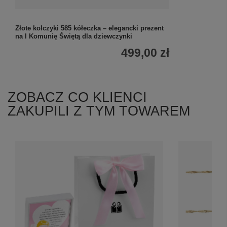
Złote kolczyki 585 kółeczka – elegancki prezent
Chrzest: złot
na I Komunię Świętą dla dziewczynki
grawerem i ta
499,00 zł
ZOBACZ CO KLIENCI
ZAKUPILI Z TYM TOWAREM