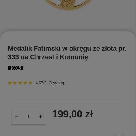
Medalik Fatimski w okręgu ze złota pr.
333 na Chrzest i Komunię
16915
4.67/5
(
3
opinie)
199,00 zł