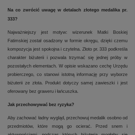
Na co zwrócić uwagę w detalach złotego medalika pr.
333?
Najważniejszy jest motyw: wizerunek Matki Boskiej
Fatimskiej został osadzony w formie okręgu, dzięki czemu
kompozycja jest spokojna i czytelna. Złoto pr. 333 podkreśla
charakter biżuterii i pozwala trzymać się jednej próby w
pozostałych elementach. W opisie wskazano cechę Urzędu
probierczego, co stanowi istotną informację przy wyborze
biżuterii ze złota. Produkt dotyczy samej zawieszki i jest
oferowany bez graweru i łańcuszka.
Jak przechowywać bez ryzyka?
Aby zachować ładny wygląd, przechowuj medalik osobno od
przedmiotów, które mogą go ocierać. Przed snem i
aktywnościami, podczas których biżuteria mogłaby się