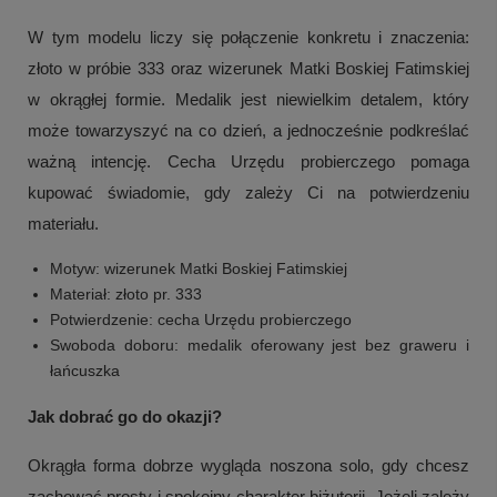
W tym modelu liczy się połączenie konkretu i znaczenia:
złoto w próbie 333 oraz wizerunek Matki Boskiej Fatimskiej
w okrągłej formie. Medalik jest niewielkim detalem, który
może towarzyszyć na co dzień, a jednocześnie podkreślać
ważną intencję. Cecha Urzędu probierczego pomaga
kupować świadomie, gdy zależy Ci na potwierdzeniu
materiału.
Motyw: wizerunek Matki Boskiej Fatimskiej
Materiał: złoto pr. 333
Potwierdzenie: cecha Urzędu probierczego
Swoboda doboru: medalik oferowany jest bez graweru i
łańcuszka
Jak dobrać go do okazji?
Okrągła forma dobrze wygląda noszona solo, gdy chcesz
zachować prosty i spokojny charakter biżuterii. Jeżeli zależy