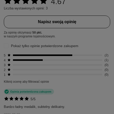
4.67
Liczba wystawionych opinii: 3
Napisz swoją opinię
Za opinię otrzymasz
50 pkt.
w naszym programie lojalnościowym.
Pokaż tylko opinie potwierdzone zakupem
5
2
4
1
3
0
2
0
1
0
Kliknij ocenę aby filtrować opinie
Opinia potwierdzona zakupem
5/5
Bardzo ładny medalik, subtelny delikatny.