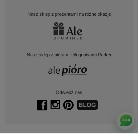
Nasz sklep z prezentami na różne okazje
Nasz sklep z piórami i długopisami Parker
Odwiedź nas