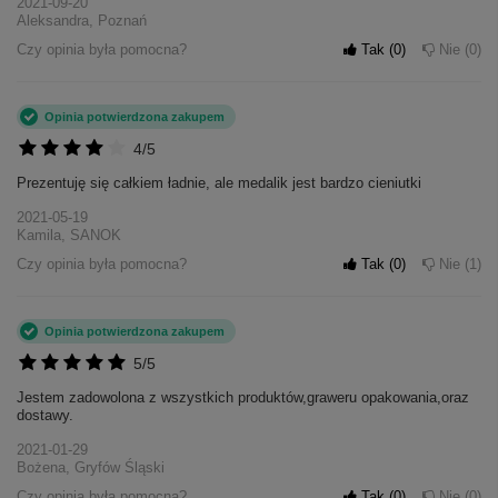
2021-09-20
Aleksandra, Poznań
Czy opinia była pomocna?
Tak
0
Nie
0
Opinia potwierdzona zakupem
4/5
Prezentuję się całkiem ładnie, ale medalik jest bardzo cieniutki
2021-05-19
Kamila, SANOK
Czy opinia była pomocna?
Tak
0
Nie
1
Opinia potwierdzona zakupem
5/5
Jestem zadowolona z wszystkich produktów,graweru opakowania,oraz
dostawy.
2021-01-29
Bożena, Gryfów Śląski
Czy opinia była pomocna?
Tak
0
Nie
0