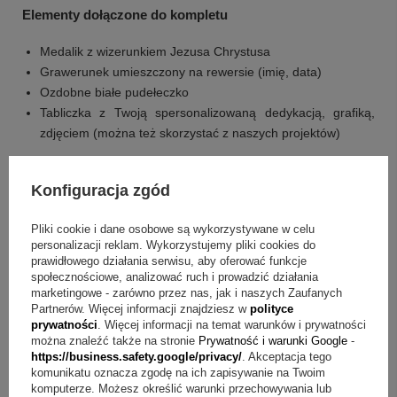
Elementy dołączone do kompletu
Medalik z wizerunkiem Jezusa Chrystusa
Grawerunek umieszczony na rewersie (imię, data)
Ozdobne białe pudełeczko
Tabliczka z Twoją spersonalizowaną dedykacją, grafiką,
zdjęciem (można też skorzystać z naszych projektów)
Pytania przed zakupem o medalik z Jezusem
Konfiguracja zgód
Pytanie:
Jakie dane obejmuje grawerunek na rewersie?
Pliki cookie i dane osobowe są wykorzystywane w celu
Odpowiedź:
Grawerunek umieszczony na rewersie
personalizacji reklam. Wykorzystujemy pliki cookies do
obejmuje imię oraz datę.
prawidłowego działania serwisu, aby oferować funkcje
społecznościowe, analizować ruch i prowadzić działania
marketingowe - zarówno przez nas, jak i naszych Zaufanych
Pytanie:
Jak przygotować treść na tabliczkę dołączoną do
+
4
Partnerów. Więcej informacji znajdziesz w
polityce
zestawu?
Odpowiedź:
Tabliczka może zawierać Twoją
prywatności
. Więcej informacji na temat warunków i prywatności
Zobacz więcej
można znaleźć także na stronie
Prywatność i warunki Google
-
spersonalizowaną dedykację, grafikę lub zdjęcie, a
https://business.safety.google/privacy/
. Akceptacja tego
dodatkowo możesz skorzystać z gotowych projektów.
komunikatu oznacza zgodę na ich zapisywanie na Twoim
komputerze. Możesz określić warunki przechowywania lub