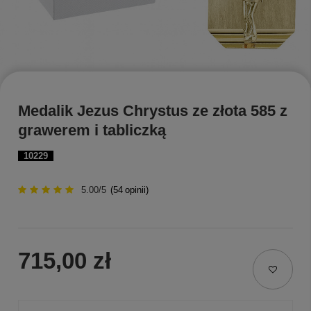
Medalik Jezus Chrystus ze złota 585 z
grawerem i tabliczką
10229
5.00/5
(
54
opinii)
715,00 zł