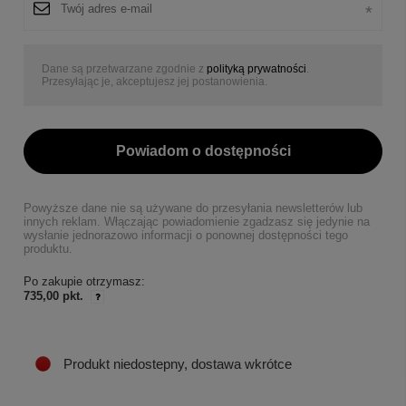
Dane są przetwarzane zgodnie z
polityką prywatności
.
Przesyłając je, akceptujesz jej postanowienia.
Powiadom o dostępności
Powyższe dane nie są używane do przesyłania newsletterów lub
innych reklam. Włączając powiadomienie zgadzasz się jedynie na
wysłanie jednorazowo informacji o ponownej dostępności tego
produktu.
Po zakupie otrzymasz:
735,00 pkt.
Produkt niedostepny, dostawa wkrótce