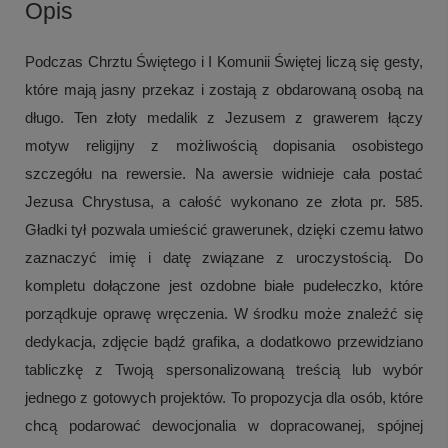
Opis
Podczas Chrztu Świętego i I Komunii Świętej liczą się gesty,
które mają jasny przekaz i zostają z obdarowaną osobą na
długo. Ten złoty medalik z Jezusem z grawerem łączy
motyw religijny z możliwością dopisania osobistego
szczegółu na rewersie. Na awersie widnieje cała postać
Jezusa Chrystusa, a całość wykonano ze złota pr. 585.
Gładki tył pozwala umieścić grawerunek, dzięki czemu łatwo
zaznaczyć imię i datę związane z uroczystością. Do
kompletu dołączone jest ozdobne białe pudełeczko, które
porządkuje oprawę wręczenia. W środku może znaleźć się
dedykacja, zdjęcie bądź grafika, a dodatkowo przewidziano
tabliczkę z Twoją spersonalizowaną treścią lub wybór
jednego z gotowych projektów. To propozycja dla osób, które
chcą podarować dewocjonalia w dopracowanej, spójnej