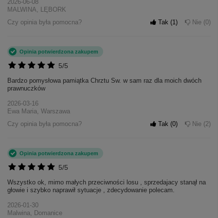
2026-06-08
MALWINA, LĘBORK
Czy opinia była pomocna?
Tak
1
Nie
0
Opinia potwierdzona zakupem
5/5
Bardzo pomysłowa pamiątka Chrztu Sw. w sam raz dla moich dwóch
prawnuczków
2026-03-16
Ewa Maria, Warszawa
Czy opinia była pomocna?
Tak
0
Nie
2
Opinia potwierdzona zakupem
5/5
Wszystko ok, mimo małych przeciwności losu , sprzedajacy stanął na
głowie i szybko naprawił sytuacje , zdecydowanie polecam.
2026-01-30
Malwina, Domanice