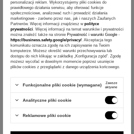
personalizacji reklam. Wykorzystujemy pliki cookies do
prawidłowego działania serwisu, aby oferować funkcje
Składowe zestawu w cenie
społecznościowe, analizować ruch i prowadzić działania
marketingowe - zarówno przez nas, jak i naszych Zaufanych
sam medalik
Partnerów. Więcej informacji znajdziesz w
polityce
grawer na rewersie (imię i data)
prywatności
. Więcej informacji na temat warunków i prywatności
można znaleźć także na stronie
Prywatność i warunki Google
-
https://business.safety.google/privacy/
. Akceptacja tego
O co pytają najczęściej?
komunikatu oznacza zgodę na ich zapisywanie na Twoim
komputerze. Możesz określić warunki przechowywania lub
Pytanie:
Jakie dane obejmuje grawer?
Odpowiedź:
W cenie
dostępu do nich klikając w zakładkę „Konfiguracja zgód”. Zgodę
możesz wycofać w dowolnym momencie poprzez usunięcie
jest grawer na rewersie, który zawiera imię i datę.
plików cookies z przeglądarki z danego urządzenia końcowego.
Pytanie:
Jak wykonano ten medalik?
Odpowiedź:
Medalik
Zawsze
jest wykonany ręcznie z dbałością o detale i ma typ
Funkcjonalne pliki cookie (wymagane)
aktywne
wykonania diamentowany.
Analityczne pliki cookie
Pytanie:
Jak potwierdzona jest próba wyrobu?
Odpowiedź:
Medalik posiada cechę Urzędu probierczego.
Reklamowe pliki cookie
Pytanie:
Jakie okazje pasują do tego modelu?
Odpowiedź: