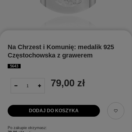
Na Chrzest i Komunię: medalik 925
Częstochowska z grawerem
5643
79,00 zł
DODAJ DO KOSZYKA
Po zakupie otrzymasz: