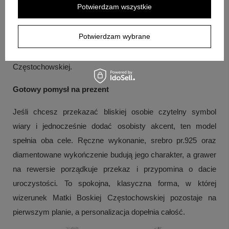
Jest wskazany na chrzest, I Komunię Świętą oraz
Potwierdzam wszystkie
Bierzmowanie.
Potwierdzam wybrane
Pytanie:
Jak wygląda motyw na medaliku?
Odpowiedź:
Medalik przedstawia wizerunek Matki Boskiej
Częstochowskiej.
Gotowy pomysł na prezent
Jeśli chcesz przekazać bliskiej osobie czytelny symbol
wiary i jednocześnie dodać osobisty akcent, ten model
spełnia oba cele. Ręczne wykonanie, srebro pr.925 oraz
diamentowane wykończenie budują jego charakter, a grawer
na rewersie porządkuje przekaz i przypomina o dacie
uroczystości. To spokojna, klasyczna forma, w której
wizerunek Matki Boskiej Częstochowskiej pozostaje na
pierwszym planie, a personalizacja dopełnia całość.