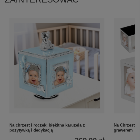
Na chrzest i roczek: błękitna karuzela z
Na Chrzest i
pozytywką i dedykacją
grawerem