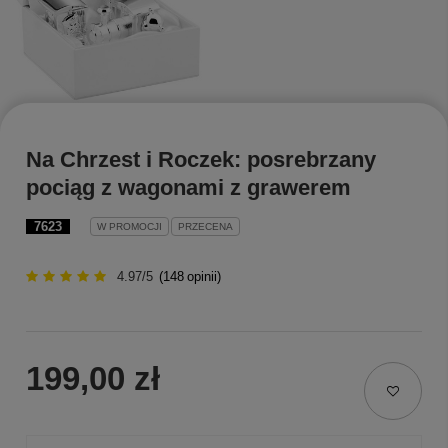
Na Chrzest i Roczek: posrebrzany
pociąg z wagonami z grawerem
7623
W PROMOCJI
PRZECENA
4.97/5
(
148
opinii)
199,00 zł