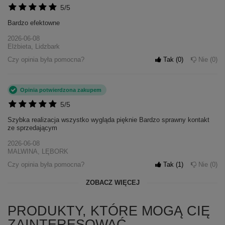
5/5
Bardzo efektowne
2026-06-08
Elżbieta, Lidzbark
Czy opinia była pomocna?
Tak
0
Nie
0
Opinia potwierdzona zakupem
5/5
Szybka realizacja wszystko wygląda pięknie Bardzo sprawny kontakt
ze sprzedającym
2026-06-08
MALWINA, LĘBORK
Czy opinia była pomocna?
Tak
1
Nie
0
ZOBACZ WIĘCEJ
PRODUKTY, KTÓRE MOGĄ CIĘ
ZAINTERESOWAĆ