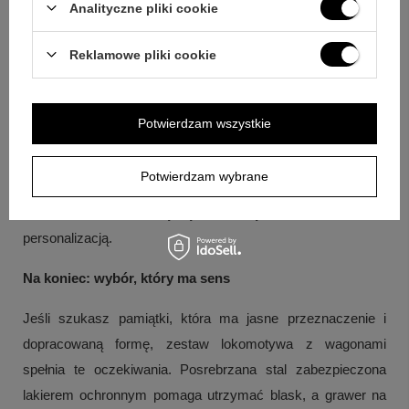
lokomotywy oraz dwóch wagoników.
Analityczne pliki cookie
Pytanie:
Czy w komplecie jest miejsce na dodatkową treść
Reklamowe pliki cookie
poza grawerem?
Odpowiedź:
Tak, zestaw jest w pudełku z
eko-skóry z dowolną dedykacją w środku oraz zawiera
tabliczkę z dedykacją, grafiką lub zdjęciem.
Potwierdzam wszystkie
Pytanie:
Czy to dobry wybór na chrzest lub roczek?
Potwierdzam wybrane
Odpowiedź:
Tak, produkt jest opisany jako propozycja na
chrzest i roczek, łącząca pamiątkowy charakter z
personalizacją.
Na koniec: wybór, który ma sens
Jeśli szukasz pamiątki, która ma jasne przeznaczenie i
dopracowaną formę, zestaw lokomotywa z wagonami
spełnia te oczekiwania. Posrebrzana stal zabezpieczona
lakierem ochronnym pomaga utrzymać blask, a grawer na