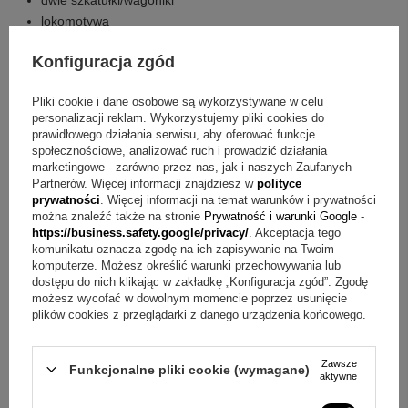
dwie szkatułki/wagoniki
lokomotywa
dedykacja na dachu wszystkich 3 elementów (do 30
Konfiguracja zgód
znaków na każdym, uwzględniając techniczne możliwości)
eleganckie pudełko z eko skóry
Pliki cookie i dane osobowe są wykorzystywane w celu
tabliczka z dowolną dedykacją, grafiką lub zdjęciem.
personalizacji reklam. Wykorzystujemy pliki cookies do
prawidłowego działania serwisu, aby oferować funkcje
Masz pytania? Sprawdź odpowiedzi
społecznościowe, analizować ruch i prowadzić działania
marketingowe - zarówno przez nas, jak i naszych Zaufanych
Pytanie:
Jakie pamiątki można w nim przechowywać?
Partnerów. Więcej informacji znajdziesz w
polityce
prywatności
. Więcej informacji na temat warunków i prywatności
Odpowiedź:
Zestaw to puzderka na pierwszy ząbek oraz
można znaleźć także na stronie
Prywatność i warunki Google
-
+
5
https://business.safety.google/privacy/
. Akceptacja tego
pierwszy pukiel włosów.
komunikatu oznacza zgodę na ich zapisywanie na Twoim
Zobacz więcej
komputerze. Możesz określić warunki przechowywania lub
Pytanie:
Jak wykonywany jest grawerunek?
Odpowiedź:
dostępu do nich klikając w zakładkę „Konfiguracja zgód”. Zgodę
Grawerunek wykonywany jest metodą laserową, opisaną
możesz wycofać w dowolnym momencie poprzez usunięcie
plików cookies z przeglądarki z danego urządzenia końcowego.
jako trwała i nieścieralna.
Pytanie:
Gdzie umieszczana jest dedykacja?
Odpowiedź:
Zawsze
Funkcjonalne pliki cookie (wymagane)
aktywne
Dedykacja umieszczana jest na wszystkich trzech dachach: