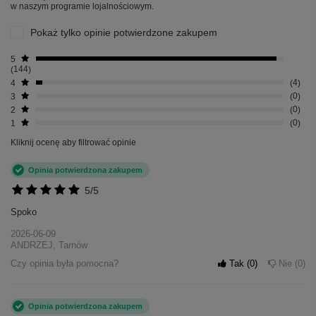
w naszym programie lojalnościowym.
Pokaż tylko opinie potwierdzone zakupem
5
144
4
4
3
0
2
0
1
0
Kliknij ocenę aby filtrować opinie
Opinia potwierdzona zakupem
5/5
Spoko
2026-06-09
ANDRZEJ, Tarnów
Czy opinia była pomocna?
Tak
0
Nie
0
Opinia potwierdzona zakupem