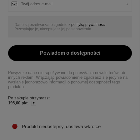
Dane są przetwarzane zgodnie z
polityką prywatności
.
Przesyłając je, akceptujesz jej postanowienia.
Powiadom o dostępności
Powyższe dane nie są używane do przesyłania newsletterów lub
innych reklam. Włączając powiadomienie zgadzasz się jedynie na
wysłanie jednorazowo informacji o ponownej dostępności tego
produktu.
Po zakupie otrzymasz:
195,00 pkt.
Produkt niedostepny, dostawa wkrótce